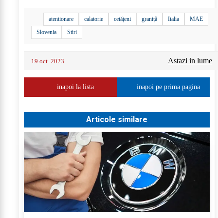
atentionare
calatorie
cetățeni
graniță
Italia
MAE
Slovenia
Stiri
Astazi in lume
19 oct. 2023
inapoi la lista
inapoi pe prima pagina
Articole similare