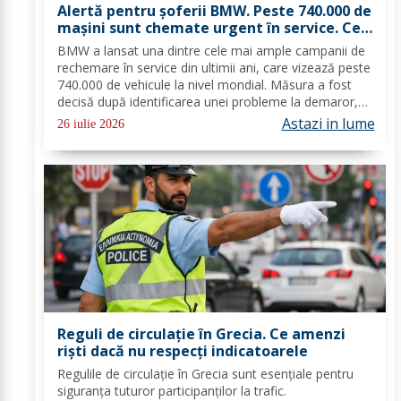
Alertă pentru șoferii BMW. Peste 740.000 de
mașini sunt chemate urgent în service. Ce
probleme s-au descoperit
BMW a lansat una dintre cele mai ample campanii de
rechemare în service din ultimii ani, care vizează peste
740.000 de vehicule la nivel mondial. Măsura a fost
decisă după identificarea unei probleme la demaror,
care, în anumite condiții, poate provoca
Astazi in lume
26 iulie 2026
supraîncălzirea componentei, scurtcircuite și...
Reguli de circulație în Grecia. Ce amenzi
riști dacă nu respecți indicatoarele
Regulile de circulație în Grecia sunt esențiale pentru
siguranța tuturor participanților la trafic.