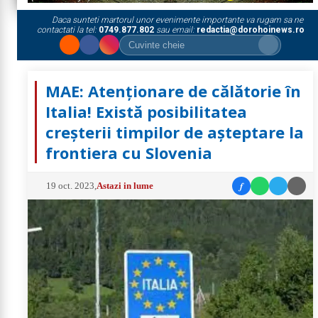
Daca sunteti martorul unor evenimente importante va rugam sa ne
contactati la tel:
0749.877.802
sau email:
redactia@dorohoinews.ro
MAE: Atenționare de călătorie în
Italia! Există posibilitatea
creșterii timpilor de așteptare la
frontiera cu Slovenia
f
19 oct. 2023
,
Astazi in lume