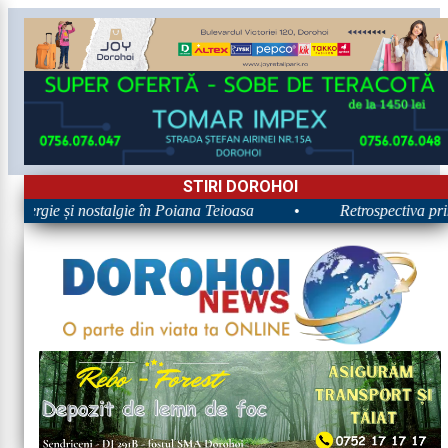
STIRI DOROHOI
Energie și nostalgie în Poiana Teioasa
•
Retrospectiva prime