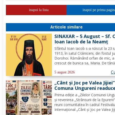
inapoi la lista
inapoi pe prima pagin
Articole similare
SINAXAR – 5 August – Sf. 
Ioan Iacob de la Neamţ
Sfântul Ioan Iacob s-a născut la 23 iu
1913, în satul Crăiniceni, din fostul j
Dorohoi. Rămânând orfan de mic, a 
crescut de bunica sa, Maria. De tână
dorit să devină călugăr, de aceea, la
Cu
vârsta de 20 de ani, și-a îndreptat pa
5 august 2026
spre Mănăstirea Neamț. La 8 aprilie
„Cânt și Joc pe Valea Jijiei”
rasoforul...
Comuna Ungureni readuce
viață tradiția
Prima ediție a „Zilelor Comunei Ungu
și revenirea „Strânsurii de la Epureni
reuni comunitatea în cadrul Festivalu
Internațional „Cânt și Joc pe Valea Jiji
UNGURENI, Botoșani – În perioada