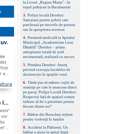
la Liceul „Regina Maria” - în
împreună cu un set de
topul județean la Bacalaureat
anvelope de iarnă.
a
3
.
Poliția locală Dorohoi:
Sancțiuni pentru șoferii care
parchează pe trecerile de pietoni
sau în apropierea acestora
4
.
Premieră medicală la Spitalul
Cuv.
Municipal „Academician Leon
Dănăilă” Dorohoi – prima
artroplastie totală de șold
lie
necimentată, realizată cu succes
udeț
5
.
Primăria Dorohoi: Anunț
fost
privind execuția lucrărilor de
r a
dezinsecție în spațiile verzi
6
.
Tânăr pus să măture cojile de
ltura
șii
seminţe pe care le aruncase direct
 1936,
pe pavaj. Poliţia Locală Dorohoi:
Respectul față de spațiul comun
 la
trebuie să fie o prioritate pentru
fiecare dintre noi”
reni”
7
.
Bărbat din Broscăuți reținut
” vor
pentru violență în familie
lui
ei”
8
.
Accident la Pădureni. Un
bărbat a ajuns la spital după
 15–