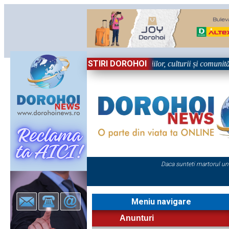
STIRI DOROHOI
în Sărbătoare!” – trei zile dedicate tradițiilor, culturii și comunității 
Daca sunteti martorul un
Meniu navigare
Anunturi