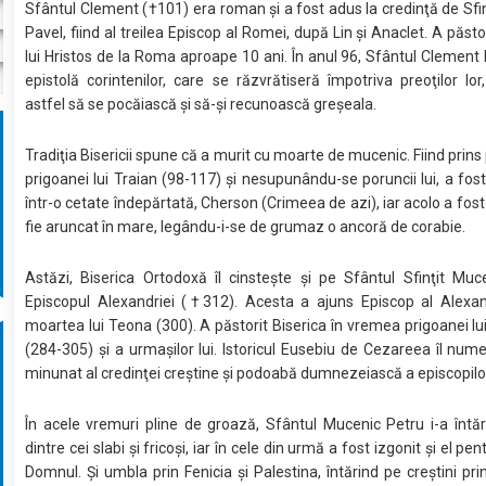
Sfântul Clement (†101) era roman şi a fost adus la credinţă de Sfinţ
Pavel, fiind al treilea Episcop al Romei, după Lin şi Anaclet. A păsto
lui Hristos de la Roma aproape 10 ani. În anul 96, Sfântul Clement l
epistolă corintenilor, care se răzvrătiseră împotriva preoţilor lor
astfel să se pocăiască şi să-şi recunoască greşeala.
Tradiţia Bisericii spune că a murit cu moarte de mucenic. Fiind prin
prigoanei lui Traian (98-117) şi nesupunându-se poruncii lui, a fost
într-o cetate îndepărtată, Cherson (Crimeea de azi), iar acolo a fost
fie aruncat în mare, legându-i-se de grumaz o ancoră de corabie.
Astăzi, Biserica Ortodoxă îl cinsteşte şi pe Sfântul Sfinţit Muc
Episcopul Alexandriei (†312). Acesta a ajuns Episcop al Alexan
moartea lui Teona (300). A păstorit Biserica în vremea prigoanei lui
(284-305) şi a urmaşilor lui. Istoricul Eusebiu de Cezareea îl num
minunat al credinţei creştine şi podoabă dumnezeiască a episcopilo
În acele vremuri pline de groază, Sfântul Mucenic Petru i-a întăr
dintre cei slabi şi fricoşi, iar în cele din urmă a fost izgonit şi el pen
Domnul. Şi umbla prin Fenicia şi Palestina, întărind pe creştini prin