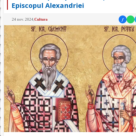
Episcopul Alexandriei
f
24 nov. 2024
,
Cultura