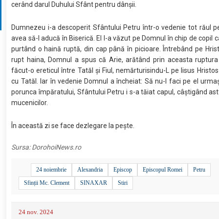
cerând darul Duhului Sfânt pentru dânşii.
Dumnezeu i-a descoperit Sfântului Petru într-o vedenie tot răul p
avea să-l aducă în Biserică. El l-a văzut pe Domnul în chip de copil 
purtând o haină ruptă, din cap până în picioare. Întrebând pe Hrist
rupt haina, Domnul a spus că Arie, arătând prin aceasta ruptura
făcut-o ereticul între Tatăl şi Fiul, nemărturisindu-L pe Iisus Hristos
cu Tatăl. Iar în vedenie Domnul a încheiat: Să nu-l faci pe el urmaş
porunca împăratului, Sfântului Petru i s-a tăiat capul, câştigând as
mucenicilor.
În această zi se face dezlegare la pește.
Sursa:
DorohoiNews.ro
24 noiembrie
Alexandria
Episcop
Episcopul Romei
Petru
Sfinții Mc. Clement
SINAXAR
Stiri
24 nov. 2024