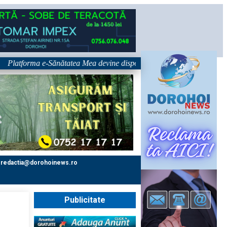
atforma e-Sănătatea Mea devine disponibilă pe 1 septembrie: pacientul de
redactia@dorohoinews.ro
Publicitate