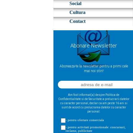
Social
Cultura
Contact
Abonare Newsletter
Aboneaza-te la newsletter pentru a primi cele
mai noi stiri!
Am fost informat(a) despre Politica de
Confidentialitate si de Securitate a prelucrarii datelor
cu caracter personal, declar ca am peste 16 ani si
sunt de acord cu prelucrarea datelor cu caracter
personal:
- pentru ofertare comerciala
- pentru activitati promotionale: concursuri,
reclame, publicitate