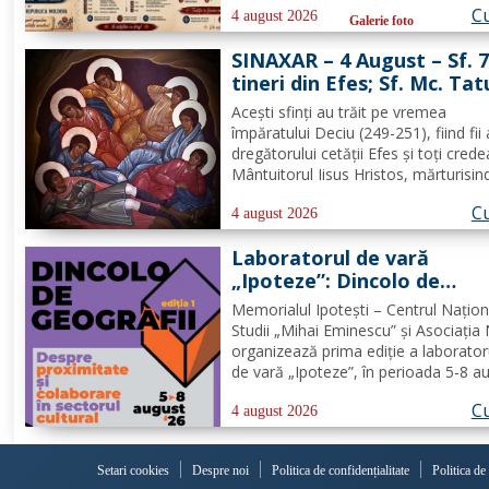
Cu
16 august 2026, comuna Ungureni v
4 august 2026
Galerie foto
găzdui unul dintre cele mai ample
SINAXAR – 4 August – Sf. 
evenimente culturale...
tineri din Efes; Sf. Mc. Tat
Aceşti sfinţi au trăit pe vremea
împăratului Deciu (249-251), fiind fii 
dregătorului cetăţii Efes şi toţi crede
Mântuitorul Iisus Hristos, mărturisin
îndrăzneală că sunt creştini. Auzind
Cu
împăratul că ei sunt mărturisitori ai l
4 august 2026
Hristos, i-a chemat la judecată. În faţ
Laboratorul de vară
Deciu, cei...
„Ipoteze”: Dincolo de
geografii: despre proximi
Memorialul Ipotești – Centrul Națion
și colaborare în sectorul
Studii „Mihai Eminescu” și Asociația
cultural
organizează prima ediție a laborator
de vară „Ipoteze”, în perioada 5-8 a
(un eveniment de tip co-laborator),
Cu
reunind 20 de profesioniști din dome
4 august 2026
cultural din România, Republica Mol
Ucraina și...
Setari cookies
Despre noi
Politica de confidențialitate
Politica de