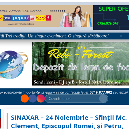
Trei tradiții. Un singur eveniment. O singură sărbătoare!
•
Pl
or evenimente importante va rugam sa ne contactati la tel:
0749.877.802
sau email:
SINAXAR – 24 Noiembrie – Sfinții Mc.
Clement, Episcopul Romei, şi Petru,