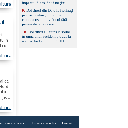
impactul dintre două mașini
ltura
a
9
.
Doi tineri din Dorohoi reținuți
7
pentru evadare, tâlhărie și
conducerea unui vehicul fără
uil
permis de conducere
10
.
Doi tineri au ajuns la spital
ai
în urma unui accident produs la
au în
ieșirea din Dorohoi - FOTO
d cu
ltura
ui
a lui
tate
al de
 Nord
ului
ugust,
ltura
niul
dova,
 utilizare cookie-uri
Termeni și condiții
Contact