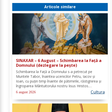
Articole similare
SINAXAR – 6 August – Schimbarea la Față a
Domnului (dezlegare la peşte)
Schimbarea la Față a Domnului s-a petrecut pe
Muntele Tabor, înaintea ucenicilor Petru, Iacov și
Ioan, cu puțin timp înainte de pătimirile, răstignirea și
îngroparea Mântuitorului nostru Iisus Hristos.
Urcându-Se pe munte, Hristos-Domnul S-a depărtat
Cultura
6 august 2026
puţin de ucenici şi, suindu-Se pe un loc mai...