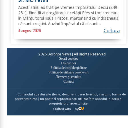
Sf. Mc. Tatuil
Aceşti sfinţi au trăit pe vremea împăratului Deciu (249-
251), fiind fii ai dregătorului cetăţii Efes şi toţi credeau
în Mântuitorul Iisus Hristos, mărturisind cu îndrăzneală
că sunt creştini. Auzind împăratul că ei sunt
mărturisitori ai lui Hristos, i-a chemat la judecată. În
Cultura
4 august 2026
faţa lui Deciu, cei...
2026
Dorohoi News | All Rights Reserved
Setari cookies
Despre noi
Politica de confidențialitate
Politica de utilizare cookie-uri
Termeni și condiții
Contact
Continutul acestui site (texte, descrieri, caracteristici, imagini, forma de
prezentare etc.) nu poate fi reprodus sau utilizat fara acordul in scris al
proprietarului acestui site.
Crafted with
by