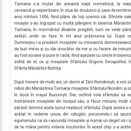
Tismana s-a mutat din această viaţă vremelnică, la viaţ
cerească şi nepieritoare, în ziua de douăzeci şi şase decembrie
anul mînturii 1406, fiind plâns de toţi ucenicii săi. Sfintele sal
moaşte s-au îngropat cu multă plângere în biserica Mănăstiri
Tismana, în mormântul dinainte pregătit, cum se vede pân
astăzi, unde se face în tot anul prăznuirea lui. După c
Dumnezeu i-a proslăvit moaştele cu mireasmă dumnezeiasc
de bun miros şi cu dar izvorâtor de mir şi cu facere de minuni
au fost scoase şi puse în raclă, fiind aşezate cu cinste în biseric
zidită de el, ca şi moaştele Sfântului Grigorie Decapolitul, î
Sfânta Mănăstire Bistriţa.
După trecere de mulţi ani, un domn al Ţării Româneşti, a voit s
ridice din Mănăstirea Tismana moaştele Sfântului Nicodim şi s
le ducă în oraşul Bucureşti. Dar, nefiind voia sfântului să s
înstrăineze moaştele din locaşul său, a făcut minune, încât 
părăsit domnul acela lucrul neplăcut sfântului. După aceea s-
arătat în vedenie unuia din călugări, poruncindu-i să spun
egumenului ca să-i ascundă moaştele şi numai un deget să-i i
de la mâna pentru evlavia locuitorilor. În acest chip s-a arăta