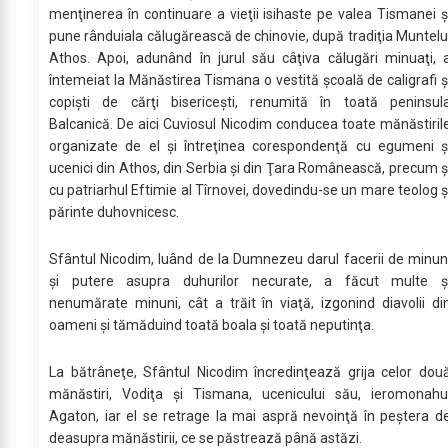
menţinerea în continuare a vieţii isihaste pe valea Tismanei ş
pune rânduiala călugărească de chinovie, după tradiţia Muntelu
Athos. Apoi, adunând în jurul său câţiva călugări minuaţi, 
întemeiat la Mănăstirea Tismana o vestită şcoală de caligrafi ş
copişti de cărţi bisericeşti, renumită în toată peninsul
Balcanică. De aici Cuviosul Nicodim conducea toate mănăstiril
organizate de el şi întreţinea corespondenţă cu egumeni ş
ucenici din Athos, din Serbia şi din Ţara Românească, precum ş
cu patriarhul Eftimie al Tîrnovei, dovedindu-se un mare teolog ş
părinte duhovnicesc.
Sfântul Nicodim, luând de la Dumnezeu darul facerii de minun
şi putere asupra duhurilor necurate, a făcut multe ş
nenumărate minuni, cât a trăit în viaţă, izgonind diavolii di
oameni şi tămăduind toată boala şi toată neputinţa.
La bătrâneţe, Sfântul Nicodim încredinţează grija celor dou
mănăstiri, Vodiţa şi Tismana, ucenicului său, ieromonahu
Agaton, iar el se retrage la mai aspră nevoinţă în peştera d
deasupra mănăstirii, ce se păstrează până astăzi.