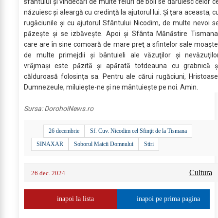
sfântului şi vindecări de multe feluri de boli se dăruiesc celor c
năzuiesc şi aleargă cu credinţă la ajutorul lui. Şi ţara aceasta, c
rugăciunile şi cu ajutorul Sfântului Nicodim, de multe nevoi s
păzeşte şi se izbăveşte. Apoi şi Sfânta Mănăstire Tismana
care are în sine comoară de mare preţ a sfintelor sale moaşte
de multe primejdii şi bântuieli ale văzuţilor şi nevăzuţilo
vrăjmaşi este păzită şi apărată totdeauna cu grabnică ş
călduroasă folosinţa sa. Pentru ale cărui rugăciuni, Hristoase
Dumnezeule, miluieşte-ne şi ne mântuieşte pe noi. Amin.
Sursa:
DorohoiNews.ro
26 decembrie
Sf. Cuv. Nicodim cel Sfinţit de la Tismana
SINAXAR
Soborul Maicii Domnului
Stiri
Cultura
26 dec. 2024
inapoi la lista
inapoi pe prima pagina