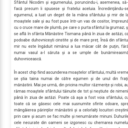
Sfântul Nicodim şi egumenului, poruncindu-i, asemenea, să-
facă precum îi spusese şi fratelui aceluia. Încredinţându-s
egumenul, a luat un deget de la mâna sfântului şi mir de l
moaştele sale şi au fost puse într-un vas de cositor, împreun
cu o cruce mare de plumb, pe care o purta sfântul la grumaz; ş
se află în sfânta Mănăstire Tismana până în ziua de astăzi, c
podoabe duhovniceşti cinstite şi de mare preţ. Însă din sfântu
mir nu este îngăduit nimănui a lua măcar cât de puţin, făr
numai vasul a-l săruta şi a se umple de bunămireasm
duhovnicească.
În acest chip fiind ascunderea moaştelor sfântului, multă vrem
se ştia taina numai de către egumen şi de unul din fraţi
mănăstirii. Mai pe urmă, din pricina multor răzmeriţe şi robii, a
rămas moaştele sfântului tăinuite de tot şi neştiute de nimeni
până în ziua de astăzi. Poate că aşa a fost voia sfântului, c
toate că se găsesc cele mai susnumite sfinte odoare, spr
mângâierea părinţilor mănăstirii şi a celorlalţi locuitori creştini
prin care şi acum se fac multe şi nenumărate minuni. Duhuril
cele necurate din oameni se izgonesc cu chemarea numelu