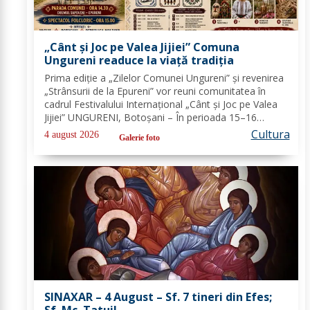
„Cânt și Joc pe Valea Jijiei” Comuna
Ungureni readuce la viață tradiția
Prima ediție a „Zilelor Comunei Ungureni” și revenirea
„Strânsurii de la Epureni” vor reuni comunitatea în
cadrul Festivalului Internațional „Cânt și Joc pe Valea
Jijiei” UNGURENI, Botoșani – În perioada 15–16
august 2026, comuna Ungureni va găzdui unul dintre
Cultura
4 august 2026
Galerie foto
cele mai ample evenimente culturale...
SINAXAR – 4 August – Sf. 7 tineri din Efes;