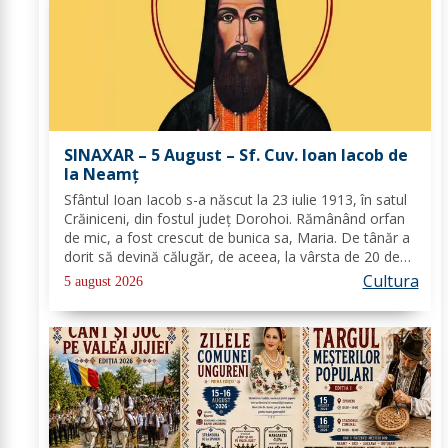
SINAXAR – 5 August – Sf. Cuv. Ioan Iacob de
la Neamţ
Sfântul Ioan Iacob s-a născut la 23 iulie 1913, în satul
Crăiniceni, din fostul județ Dorohoi. Rămânând orfan
de mic, a fost crescut de bunica sa, Maria. De tânăr a
dorit să devină călugăr, de aceea, la vârsta de 20 de
ani, și-a îndreptat pașii spre Mănăstirea Neamț. La 8
Cultura
5 august 2026
aprilie 1936, rasoforul...