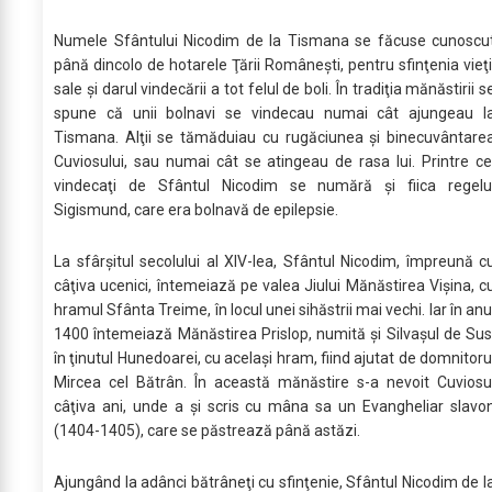
Numele Sfântului Nicodim de la Tismana se făcuse cunoscu
până dincolo de hotarele Ţării Româneşti, pentru sfinţenia vieţi
sale şi darul vindecării a tot felul de boli. În tradiţia mănăstirii s
spune că unii bolnavi se vindecau numai cât ajungeau l
Tismana. Alţii se tămăduiau cu rugăciunea şi binecuvântare
Cuviosului, sau numai cât se atingeau de rasa lui. Printre ce
vindecaţi de Sfântul Nicodim se numără şi fiica regelu
Sigismund, care era bolnavă de epilepsie.
La sfârşitul secolului al XIV-lea, Sfântul Nicodim, împreună c
câţiva ucenici, întemeiază pe valea Jiului Mănăstirea Vişina, c
hramul Sfânta Treime, în locul unei sihăstrii mai vechi. Iar în anu
1400 întemeiază Mănăstirea Prislop, numită şi Silvaşul de Sus
în ţinutul Hunedoarei, cu acelaşi hram, fiind ajutat de domnitoru
Mircea cel Bătrân. În această mănăstire s-a nevoit Cuviosu
câţiva ani, unde a şi scris cu mâna sa un Evangheliar slavo
(1404-1405), care se păstrează până astăzi.
Ajungând la adânci bătrâneţi cu sfinţenie, Sfântul Nicodim de l