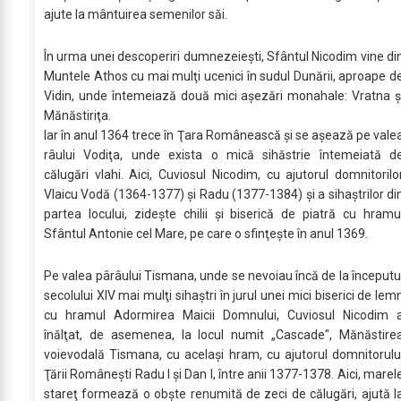
ajute la mântuirea semenilor săi.
În urma unei descoperiri dumnezeieşti, Sfântul Nicodim vine di
Muntele Athos cu mai mulţi ucenici în sudul Dunării, aproape d
Vidin, unde întemeiază două mici aşezări monahale: Vratna ş
Mănăstiriţa.
Iar în anul 1364 trece în Ţara Românească şi se aşează pe vale
râului Vodiţa, unde exista o mică sihăstrie întemeiată d
călugări vlahi. Aici, Cuviosul Nicodim, cu ajutorul domnitorilo
Vlaicu Vodă (1364-1377) şi Radu (1377-1384) şi a sihaştrilor di
partea locului, zideşte chilii şi biserică de piatră cu hramu
Sfântul Antonie cel Mare, pe care o sfinţeşte în anul 1369.
Pe valea pârâului Tismana, unde se nevoiau încă de la începutu
secolului XIV mai mulţi sihaştri în jurul unei mici biserici de lem
cu hramul Adormirea Maicii Domnului, Cuviosul Nicodim 
înălţat, de asemenea, la locul numit „Cascade", Mănăstire
voievodală Tismana, cu acelaşi hram, cu ajutorul domnitorulu
Ţării Româneşti Radu I şi Dan I, între anii 1377-1378. Aici, marel
stareţ formează o obşte renumită de zeci de călugări, ajută l