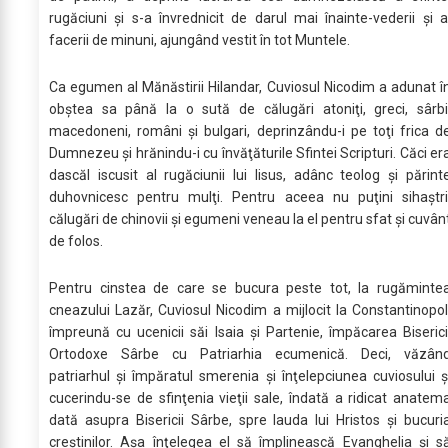
rugăciuni şi s-a învrednicit de darul mai înainte-vederii şi a
facerii de minuni, ajungând vestit în tot Muntele.
Ca egumen al Mănăstirii Hilandar, Cuviosul Nicodim a adunat î
obştea sa până la o sută de călugări atoniţi, greci, sârbi
macedoneni, români şi bulgari, deprinzându-i pe toţi frica d
Dumnezeu şi hrănindu-i cu învăţăturile Sfintei Scripturi. Căci er
dascăl iscusit al rugăciunii lui Iisus, adânc teolog şi părint
duhovnicesc pentru mulţi. Pentru aceea nu puţini sihaştri
călugări de chinovii şi egumeni veneau la el pentru sfat şi cuvân
de folos.
Pentru cinstea de care se bucura peste tot, la rugăminte
cneazului Lazăr, Cuviosul Nicodim a mijlocit la Constantinopol
împreună cu ucenicii săi Isaia şi Partenie, împăcarea Biserici
Ortodoxe Sârbe cu Patriarhia ecumenică. Deci, văzân
patriarhul şi împăratul smerenia şi înţelepciunea cuviosului ş
cucerindu-se de sfinţenia vieţii sale, îndată a ridicat anatem
dată asupra Bisericii Sârbe, spre lauda lui Hristos şi bucuri
creştinilor. Aşa înţelegea el să împlinească Evanghelia şi s