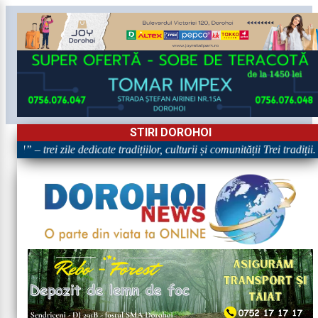
STIRI DOROHOI
!” – trei zile dedicate tradițiilor, culturii și comunității Trei tradiții