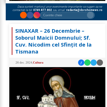
Daca sunteti martorul unor evenimente importante va rugam sa ne
contactati la tel:
0749.877.802
sau email:
redactia@dorohoinews.ro
SINAXAR – 26 Decembrie –
Soborul Maicii Domnului; Sf.
Cuv. Nicodim cel Sfinţit de la
Tismana
f
26 dec. 2024
,
Cultura