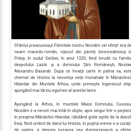
Sfântul preacuviosul Părintele nostru Nicodim cel sfinţit era d
neam macedo-român, născut din părinţi binecredincioşi l
Prilep, în sudul Serbiei, în anul 1320, fiind înrudit cu famili
despotului Lazăr şi a domnului Ţării Româneşti, Nicola
Alexandru Basarab. După ce învaţă carte în patria sa, est
chemat de Hristos la nevoinţa vieţii monahale în Mănăstire
Hilandar din Muntele Athos, unde primeşte îngerescul chip
ajungând mai târziu egumen al acestei lavre.
Ajungând la Athos, în muntele Maicii Domnului, Cuviosu
Nicodim s-a nevoit mai întâi în obşte, apoi singur într-o peşter
în preajma Mănăstirii Hilandar, răbdând grele ispite de la diavol
Însă, fiind umbrit de darul lui Hristos, în puţină vreme s-a curăţi
de patimi, a deprins lucrarea cea dumnezeiască a sfinte