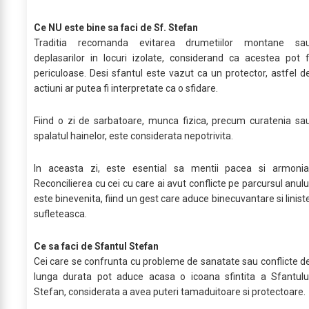
Ce NU este bine sa faci de Sf. Stefan
Traditia recomanda evitarea drumetiilor montane sa
deplasarilor in locuri izolate, considerand ca acestea pot f
periculoase. Desi sfantul este vazut ca un protector, astfel d
actiuni ar putea fi interpretate ca o sfidare.
Fiind o zi de sarbatoare, munca fizica, precum curatenia sa
spalatul hainelor, este considerata nepotrivita.
In aceasta zi, este esential sa mentii pacea si armonia
Reconcilierea cu cei cu care ai avut conflicte pe parcursul anulu
este binevenita, fiind un gest care aduce binecuvantare si linist
sufleteasca.
Ce sa faci de Sfantul Stefan
Cei care se confrunta cu probleme de sanatate sau conflicte d
lunga durata pot aduce acasa o icoana sfintita a Sfantulu
Stefan, considerata a avea puteri tamaduitoare si protectoare.