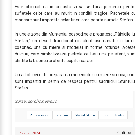
Este obisnuit ca in aceasta zi sa se faca pomeniri pentr
sufletele celor care au murit in conditii tragice. Pachetele c
mancare sunt impartite celor tineri care poarta numele Stefan.
In unele zone din Muntenia, gospodinele pregatesc „Pâinicile lu
Stefan,” un desert traditional din aluat asemanator celui d
cozonac, uns cu miere si modelat in forme rotunde. Acest
dulciuri, care simbolizeaza pietrele ce l-au ucis pe sfant, sun
sfintite la biserica si oferite copiilor saraci.
Un alt obicei este prepararea mucenicilor cu miere si nuca, car
sunt impartiti in semn de respect pentru sacrificiul Sfantulu
Stefan.
Sursa:
dorohoinews.ro
27 decembrie
obiceiuri
Sfântul Ștefan
Stiri
Tradiții
Cultura
27 dec. 2024