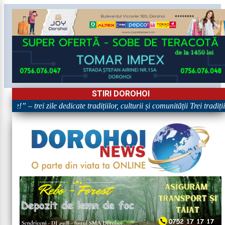
STIRI DOROHOI
re!” – trei zile dedicate tradițiilor, culturii și comunității Trei tradiț