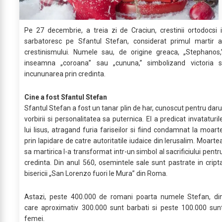
Pe 27 decembrie, a treia zi de Craciun, crestinii ortodocsi i
sarbatoresc pe Sfantul Stefan, considerat primul martir a
crestinismului. Numele sau, de origine greaca, „Stephanos,
inseamna „coroana” sau „cununa,” simbolizand victoria s
incununarea prin credinta.
Cine a fost Sfantul Stefan
Sfantul Stefan a fost un tanar plin de har, cunoscut pentru daru
vorbirii si personalitatea sa puternica. El a predicat invataturil
lui Iisus, atragand furia fariseilor si fiind condamnat la moart
prin lapidare de catre autoritatile iudaice din Ierusalim. Moarte
sa martirica l-a transformat intr-un simbol al sacrificiului pentr
credinta. Din anul 560, osemintele sale sunt pastrate in cript
bisericii „San Lorenzo fuori le Mura” din Roma.
Astazi, peste 400.000 de romani poarta numele Stefan, di
care aproximativ 300.000 sunt barbati si peste 100.000 sun
femei.