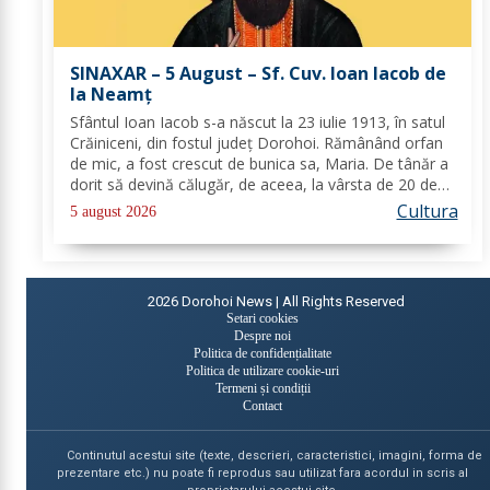
SINAXAR – 5 August – Sf. Cuv. Ioan Iacob de
la Neamţ
Sfântul Ioan Iacob s-a născut la 23 iulie 1913, în satul
Crăiniceni, din fostul județ Dorohoi. Rămânând orfan
de mic, a fost crescut de bunica sa, Maria. De tânăr a
dorit să devină călugăr, de aceea, la vârsta de 20 de
ani, și-a îndreptat pașii spre Mănăstirea Neamț. La 8
Cultura
5 august 2026
aprilie 1936, rasoforul...
2026
Dorohoi News | All Rights Reserved
Setari cookies
Despre noi
Politica de confidențialitate
Politica de utilizare cookie-uri
Termeni și condiții
Contact
Continutul acestui site (texte, descrieri, caracteristici, imagini, forma de
prezentare etc.) nu poate fi reprodus sau utilizat fara acordul in scris al