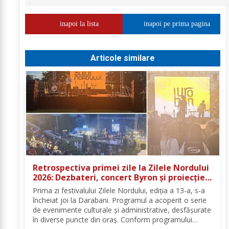
inapoi la lista
inapoi pe prima pagina
Articole similare
Retrospectiva primei zile la Zilele Nordului
2026: Dezbateri, concert Byron și proiecție
de film
Prima zi festivalului Zilele Nordului, ediția a 13-a, s-a
încheiat joi la Darabani. Programul a acoperit o serie
de evenimente culturale și administrative, desfășurate
în diverse puncte din oraș. Conform programului