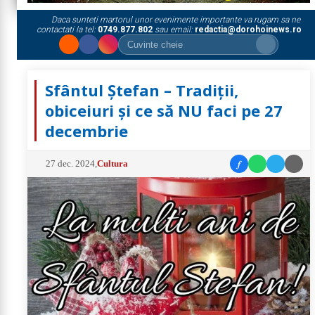
Daca sunteti martorul unor evenimente importante va rugam sa ne
contactati la tel:
0749.877.802
sau email:
redactia@dorohoinews.ro
Sfântul Ștefan – Tradiții,
obiceiuri și ce să NU faci pe 27
decembrie
f
27 dec. 2024
,
Cultura