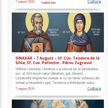
oficial comunicat de Asociația Nord, mai jos se
Cultura
7 august 2026
Galerie foto
regăsește sinteza activităților,...
SINAXAR – 7 August – Sf. Cuv. Teodora de la
Sihla; Sf. Cuv. Pafnutie - Pârvu Zugravul
Sfânta Cuvioasă Teodora s-a născut pe la jumătatea
sec. al XVII-lea în satul Vânători, jud. Neamţ.
Căsătorită împotriva voinţei ei cu un tânăr evlavios din
Ismail şi neavând copii, Teodora a îmbrăţişat viaţa
monahală la Schitul Vărzăreşti, Vrancea, iar soţul ei,
Cultura
7 august 2026
de asemenea, s-a călugărit la...