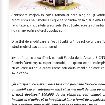
Schimbare majoră în cazul românilor care aleg să își vând
autoturismul sau imobilul. Legile se schimbă de la o zi la alta. L
fel și taxele, impozitele și accizele. Din păcate, aceste schimbăr
nu vin mereu în ajutorul populației.
O astfel de modificare a fost făcută și în cazul celor care îș
vând imobilul sau autoturismul.
Invitat în emisiunea iThink cu Iusti Fudulu de la Antena 3 CNN
Cosmin Dumitrașcu, expert contabil, a explicat ce se întâmpl
cu cei care au două autoturisme sau două imobile pe care vo
să le vândă.
„În situația în care avem de-a face cu o persoană fizică ce vind
un imobil sau un autoturism, dacă vinzi mai mult de unul pe an
și dacă depășești 300.000 de lei vânzarea, ești obligat c
imediat cu al doilea să te înregistrezi într-o formă de organizare
într-o entitate comercială. Asta în ceea ce privește TVA-ul.