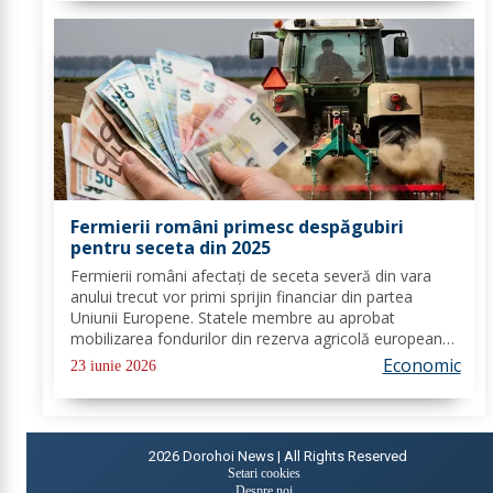
Fermierii români primesc despăgubiri
pentru seceta din 2025
Fermierii români afectați de seceta severă din vara
anului trecut vor primi sprijin financiar din partea
Uniunii Europene. Statele membre au aprobat
mobilizarea fondurilor din rezerva agricolă europeană,
iar României îi revin 14,8 milioane de euro pentru
Economic
23 iunie 2026
compensarea pierderilor înregistrate la...
2026
Dorohoi News | All Rights Reserved
Setari cookies
Despre noi