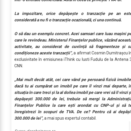
La impozitare, orice depășește o tranzacție pe an est
considerată a nu fi o tranzacție ocazională, ci una continuă.
O să dau un exemplu concret. Acei samsari care luau mașini p
care le revindeau. Ministerul Finanțelor publice, văzând aceast
activitate, au considerat de cuviință să fragmenteze și s
condiționeze aceste tranzacții”,
a afirmat Cosmin Dumitrașcu î
exclusivitate în emisiunea iThink cu Iusti Fudulu de la Antena 
CNN.
„Mai mult decât atât, cei care vând pe persoană fizică imobile
dacă tu ai cumpărat un imobil pe care îl vinzi mai departe, î
situația în care treci și la al doilea imobil pe care vrei să îl vinzi ș
depășești 300.000 de lei, trebuie să mergi la Administrați
Finanțelor Publice la care ești arondat cu CNP-ul și să t
înregistrezi în scopuri de TVA. De ce? Pentru că ai depăși
300.000 de lei”,
a mai spus expertul contabil.