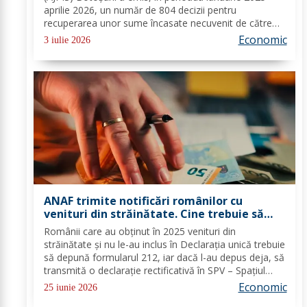
aprilie 2026, un număr de 804 decizii pentru
recuperarea unor sume încasate necuvenit de către
beneficiarii venitului minim de incluziune, în cuantum
Economic
3 iulie 2026
total de 1.396.156 lei. În urma intersectării...
ANAF trimite notificări românilor cu
venituri din străinătate. Cine trebuie să
depună urgent Declarația Unică 212
Românii care au obţinut în 2025 venituri din
străinătate şi nu le-au inclus în Declaraţia unică trebuie
să depună formularul 212, iar dacă l-au depus deja, să
transmită o declaraţie rectificativă în SPV – Spaţiul
Privat Virtual. Persoanele aflate în această situaţie vor
Economic
25 iunie 2026
primi notificări şi vor avea...