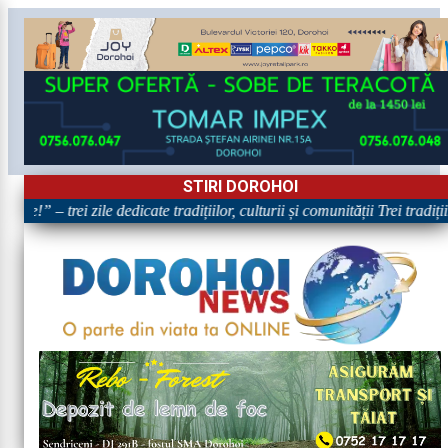
STIRI DOROHOI
re!” – trei zile dedicate tradițiilor, culturii și comunității Trei tradiț