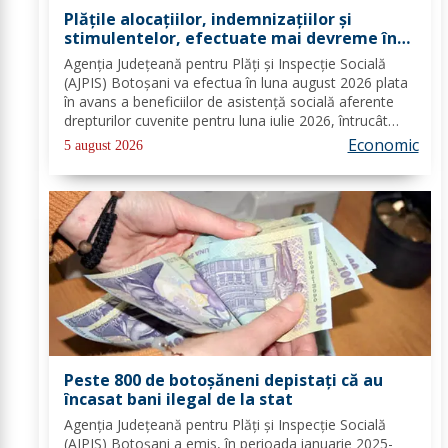
Plățile alocațiilor, indemnizațiilor și
stimulentelor, efectuate mai devreme în
luna august 2026
Agenția Județeană pentru Plăți și Inspecție Socială
(AJPIS) Botoșani va efectua în luna august 2026 plata
în avans a beneficiilor de asistență socială aferente
drepturilor cuvenite pentru luna iulie 2026, întrucât
data de 8 august 2026, prevăzută în calendarul de
Economic
5 august 2026
plată, este zi nelucrătoare....
Peste 800 de botoșăneni depistați că au
încasat bani ilegal de la stat
Agenția Județeană pentru Plăți și Inspecție Socială
(AJPIS) Botoșani a emis, în perioada ianuarie 2025-