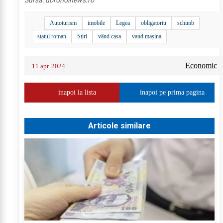
Sursa:
dorohoinews.ro
Autoturism
imobile
Legea
obligatoriu
schimb
statul roman
Stiri
vând casa
vand mașina
Economic
11 apr. 2024
inapoi la lista
inapoi pe prima pagina
Articole similare