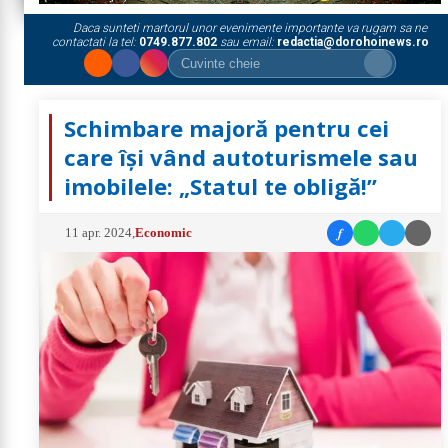
Daca sunteti martorul unor evenimente importante va rugam sa ne
contactati la tel:
0749.877.802
sau email:
redactia@dorohoinews.ro
Schimbare majoră pentru cei
care își vând autoturismele sau
imobilele: „Statul te obligă!”
f
11 apr. 2024
,
Economic