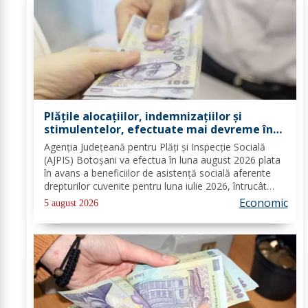
Plățile alocațiilor, indemnizațiilor și
stimulentelor, efectuate mai devreme în
luna august 2026
Agenția Județeană pentru Plăți și Inspecție Socială
(AJPIS) Botoșani va efectua în luna august 2026 plata
în avans a beneficiilor de asistență socială aferente
drepturilor cuvenite pentru luna iulie 2026, întrucât
data de 8 august 2026, prevăzută în calendarul de
Economic
5 august 2026
plată, este zi nelucrătoare....