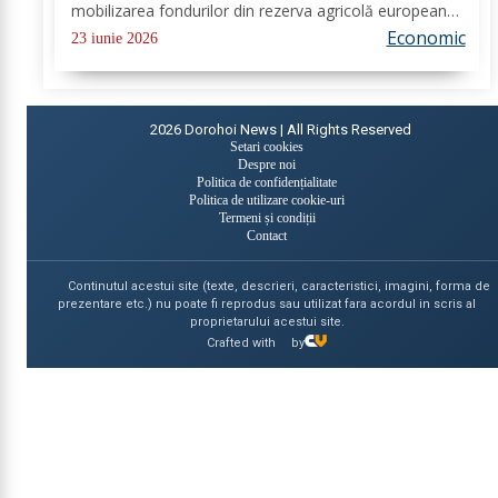
mobilizarea fondurilor din rezerva agricolă europeană,
iar României îi revin 14,8 milioane de euro pentru
Economic
23 iunie 2026
compensarea pierderilor înregistrate la...
2026
Dorohoi News | All Rights Reserved
Setari cookies
Despre noi
Politica de confidențialitate
Politica de utilizare cookie-uri
Termeni și condiții
Contact
Continutul acestui site (texte, descrieri, caracteristici, imagini, forma de
prezentare etc.) nu poate fi reprodus sau utilizat fara acordul in scris al
proprietarului acestui site.
Crafted with
by