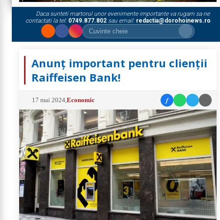
Daca sunteti martorul unor evenimente importante va rugam sa ne
contactati la tel:
0749.877.802
sau email:
redactia@dorohoinews.ro
Anunț important pentru clienții
Raiffeisen Bank!
f
17 mai 2024
,
Economic