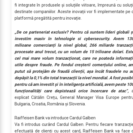
fi integrate în produsele și soluțiile viitoare, împreună cu soluți
destinate companiilor. Aceste inovații vor fi implementate pe 
platformă pregătită pentru inovație.
„De ce parteneriat exclusiv? Pentru că suntem lideri globali ș
investim masiv în tehnologie si cybersecurity. Avem 13
milioane comercianți la nivel global, 266 miliarde tranzacți
procesate anul trecut, cu un volum de 15 trilioane dolari. Est
cel mai mare volum tranzacționat, care ne poateda informați
utile despre fraude.
Pe fondul creșterii comerțului online, a
putut să protejăm de fraudă clienții, așa încât fraudele nu a
depășit la 0,1% din total tranzacții la nivel mondial. A fost posibi
pentru că am investit și în inteligența artificială, avem peste 10
funcționalități care depistează orice încercare de atac”,
explicat Cătălin Crețu, General Manager Visa Europe pentr
Bulgaria, Croatia, România și Slovenia.
Raiffeisen Bank va introduce Cardul Galben
Va fi introdus curând Cardul Galben. Pentru fiecare tranzacți
efectuată de clienți cu acest card, Raiffeisen Bank va face 