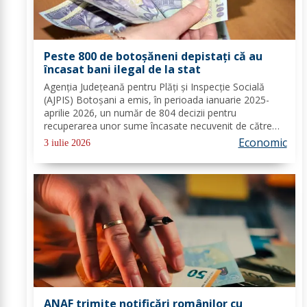
Peste 800 de botoșăneni depistați că au
încasat bani ilegal de la stat
Agenția Județeană pentru Plăți și Inspecție Socială
(AJPIS) Botoșani a emis, în perioada ianuarie 2025-
aprilie 2026, un număr de 804 decizii pentru
recuperarea unor sume încasate necuvenit de către
beneficiarii venitului minim de incluziune, în cuantum
Economic
3 iulie 2026
total de 1.396.156 lei. În urma intersectării...
ANAF trimite notificări românilor cu