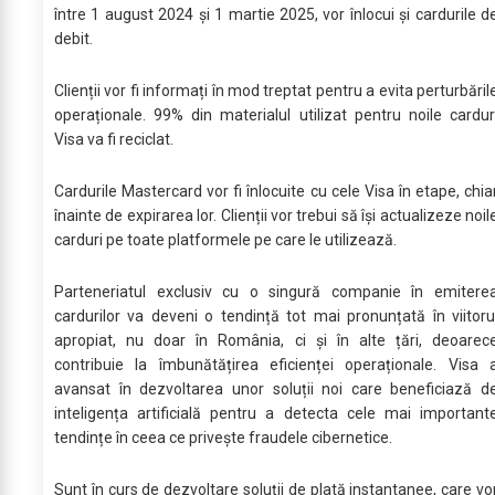
între 1 august 2024 și 1 martie 2025, vor înlocui și cardurile d
debit.
Clienții vor fi informați în mod treptat pentru a evita perturbăril
operaționale. 99% din materialul utilizat pentru noile cardur
Visa va fi reciclat.
Cardurile Mastercard vor fi înlocuite cu cele Visa în etape, chia
înainte de expirarea lor. Clienții vor trebui să își actualizeze noil
carduri pe toate platformele pe care le utilizează.
Parteneriatul exclusiv cu o singură companie în emitere
cardurilor va deveni o tendință tot mai pronunțată în viitoru
apropiat, nu doar în România, ci și în alte țări, deoarec
contribuie la îmbunătățirea eficienței operaționale. Visa 
avansat în dezvoltarea unor soluții noi care beneficiază d
inteligența artificială pentru a detecta cele mai important
tendințe în ceea ce privește fraudele cibernetice.
Sunt în curs de dezvoltare soluții de plată instantanee, care vo