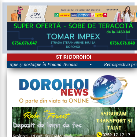
STIRI DOROHOI
Energie și nostalgie în Poiana Teioasa
•
Retrospectiva primei