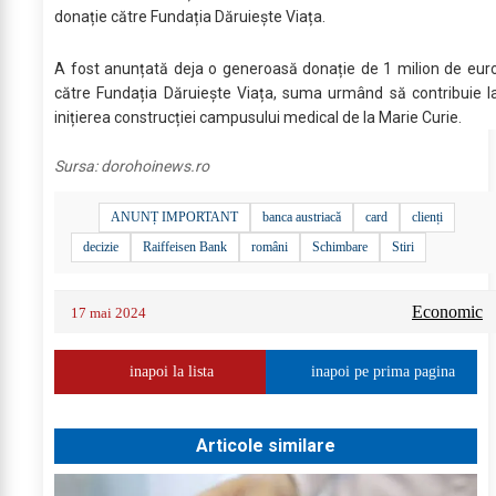
donație către Fundația Dăruiește Viața.
A fost anunțată deja o generoasă donație de 1 milion de eur
către Fundația Dăruiește Viața, suma urmând să contribuie l
inițierea construcției campusului medical de la Marie Curie.
Sursa:
dorohoinews.ro
ANUNȚ IMPORTANT
banca austriacă
card
clienți
decizie
Raiffeisen Bank
români
Schimbare
Stiri
Economic
17 mai 2024
inapoi la lista
inapoi pe prima pagina
Articole similare