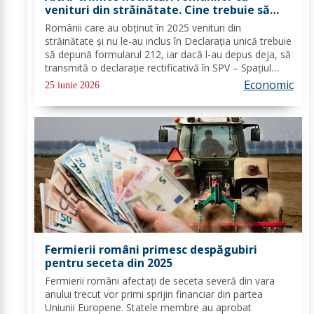
venituri din străinătate. Cine trebuie să
depună urgent Declarația Unică 212
Românii care au obţinut în 2025 venituri din
străinătate şi nu le-au inclus în Declaraţia unică trebuie
să depună formularul 212, iar dacă l-au depus deja, să
transmită o declaraţie rectificativă în SPV – Spaţiul
Privat Virtual. Persoanele aflate în această situaţie vor
Economic
25 iunie 2026
primi notificări şi vor avea...
Fermierii români primesc despăgubiri
pentru seceta din 2025
Fermierii români afectați de seceta severă din vara
anului trecut vor primi sprijin financiar din partea
Uniunii Europene. Statele membre au aprobat