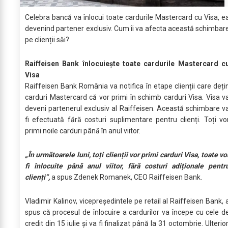
Celebra bancă va înlocui toate cardurile Mastercard cu Visa, e
devenind partener exclusiv. Cum îi va afecta această schimbar
pe clienții săi?
Raiffeisen Bank înlocuiește toate cardurile Mastercard c
Visa
Raiffeisen Bank România va notifica în etape clienții care deți
carduri Mastercard că vor primi în schimb carduri Visa. Visa v
deveni partenerul exclusiv al Raiffeisen. Această schimbare v
fi efectuată fără costuri suplimentare pentru clienți. Toți vo
primi noile carduri până în anul viitor.
„În următoarele luni, toți clienții vor primi carduri Visa, toate vo
fi înlocuite până anul viitor, fără costuri adiționale pentr
clienți”,
a spus Zdenek Romanek, CEO Raiffeisen Bank.
Vladimir Kalinov, vicepreședintele pe retail al Raiffeisen Bank, 
spus că procesul de înlocuire a cardurilor va începe cu cele d
credit din 15 iulie și va fi finalizat până la 31 octombrie. Ulterior