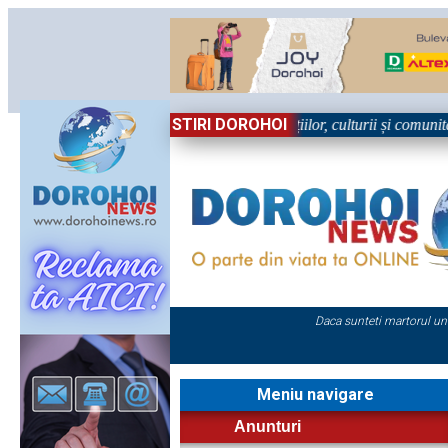
STIRI DOROHOI
n Sărbătoare!” – trei zile dedicate tradițiilor, culturii și comunității T
Daca sunteti martorul un
Meniu navigare
Anunturi