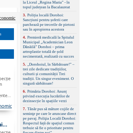
standard Euro 6 Trapă
la Liceul „Regina Maria” - în
panoramică, geamuri
topul județean la Bacalaureat
spate fumurii Carlig de
remorcare Bonus: -
3
.
Poliția locală Dorohoi:
conomic
Covorașe textile montate
Sancțiuni pentru șoferii care
pe mașină. -Ofer și un
parchează pe trecerile de pietoni
set de covorașe din
sau în apropierea acestora
cauciuc/pvc. -Se vinde
a
4
.
Premieră medicală la Spitalul
împreună cu un set de
Municipal „Academician Leon
anvelope de iarnă.
Dănăilă” Dorohoi – prima
artroplastie totală de șold
necimentată, realizată cu succes
5
.
„Dorohoiul, în Sărbătoare!” –
trei zile dedicate tradițiilor,
culturii și comunității Trei
mai
pecție
tradiții. Un singur eveniment. O
026
singură sărbătoare!
în
6
.
Primăria Dorohoi: Anunț
rente
privind execuția lucrărilor de
 2026,
dezinsecție în spațiile verzi
nomic
văzută
7
.
Tânăr pus să măture cojile de
seminţe pe care le aruncase direct
pe pavaj. Poliţia Locală Dorohoi:
Respectul față de spațiul comun
ni
trebuie să fie o prioritate pentru
pecție
fiecare dintre noi”