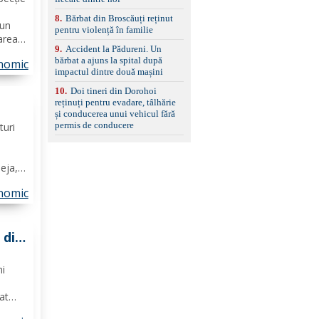
8
.
Bărbat din Broscăuți reținut
 un
pentru violență în familie
area
9
.
Accident la Pădureni. Un
tre
bărbat a ajuns la spital după
nomic
iune,
impactul dintre două mașini
 urma
10
.
Doi tineri din Dorohoi
reținuți pentru evadare, tâlhărie
și conducerea unui vehicul fără
să
permis de conducere
turi
deja,
ă în
nomic
ele
 din
mi
at
ricolă