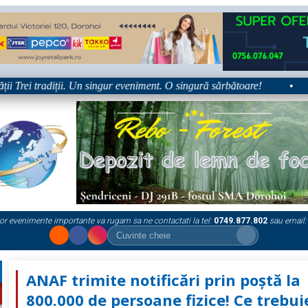
rei tradiții. Un singur eveniment. O singură sărbătoare!
•
Plat
or evenimente importante va rugam sa ne contactati la tel:
0749.877.802
sau email:
ANAF trimite notificări prin poștă la
800.000 de persoane fizice! Ce trebui