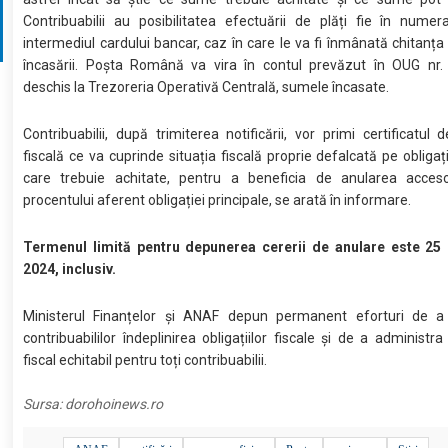
Contribuabilii au posibilitatea efectuării de plăți fie în numera
intermediul cardului bancar, caz în care le va fi înmânată chitanț
încasării. Poșta Română va vira în contul prevăzut în OUG nr.
deschis la Trezoreria Operativă Centrală, sumele încasate.
Contribuabilii, după trimiterea notificării, vor primi certificatul 
fiscală ce va cuprinde situația fiscală proprie defalcată pe obligaț
care trebuie achitate, pentru a beneficia de anularea accesor
procentului aferent obligației principale, se arată în informare.
Termenul limită pentru depunerea cererii de anulare este 25
2024, inclusiv.
Ministerul Finanțelor și ANAF depun permanent eforturi de a l
contribuabililor îndeplinirea obligațiilor fiscale și de a administr
fiscal echitabil pentru toți contribuabilii.
Sursa:
dorohoinews.ro