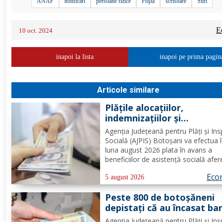
ANAF
notificări
persoane fizice
Poşta
scrisoare
Stiri
E
10 oct. 2024
inapoi la lista
inapoi pe prima pagin
Articole similare
Plățile alocațiilor,
indemnizațiilor și
stimulentelor, efectuate 
Agenția Județeană pentru Plăți și Ins
devreme în luna august 2
Socială (AJPIS) Botoșani va efectua 
luna august 2026 plata în avans a
beneficiilor de asistență socială afe
drepturilor cuvenite pentru luna iulie
Eco
întrucât data de 8 august 2026, pre
5 august 2026
în calendarul de plată, este zi
Peste 800 de botoșăneni
nelucrătoare....
depistați că au încasat ba
ilegal de la stat
Agenția Județeană pentru Plăți și Ins