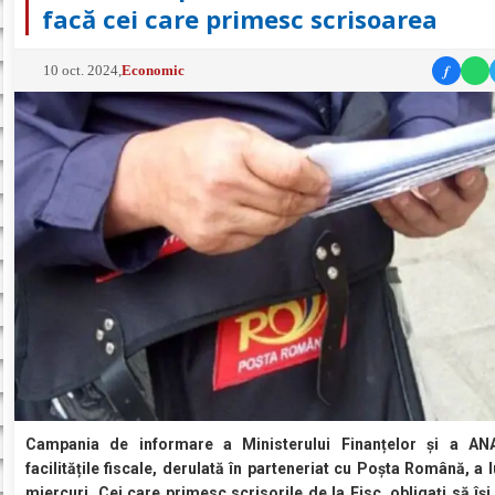
facă cei care primesc scrisoarea
f
10 oct. 2024
,
Economic
Campania de informare a Ministerului Finanțelor și a ANA
facilitățile fiscale, derulată în parteneriat cu Poșta Română, a l
miercuri. Cei care primesc scrisorile de la Fisc, obligați să își