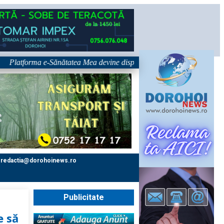
forma e-Sănătatea Mea devine disponibilă pe 1 septembrie: pacientul dev
redactia@dorohoinews.ro
Publicitate
e să