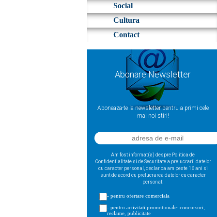
Social
Cultura
Contact
Abonare Newsletter
Aboneaza-te la newsletter pentru a primi cele
mai noi stiri!
Am fost informat(a) despre Politica de
Confidentialitate si de Securitate a prelucrarii datelor
cu caracter personal, declar ca am peste 16 ani si
sunt de acord cu prelucrarea datelor cu caracter
personal:
- pentru ofertare comerciala
- pentru activitati promotionale: concursuri,
reclame, publicitate