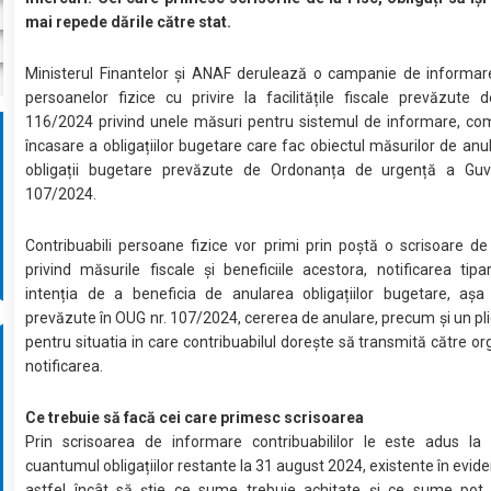
mai repede dările către stat.
Ministerul Finantelor și ANAF derulează o campanie de informare
persoanelor fizice cu privire la facilitățile fiscale prevăzute
116/2024 privind unele măsuri pentru sistemul de informare, com
încasare a obligațiilor bugetare care fac obiectul măsurilor de anu
obligații bugetare prevăzute de Ordonanța de urgență a Guve
107/2024.
Contribuabili persoane fizice vor primi prin poștă o scrisoare d
privind măsurile fiscale și beneficiile acestora, notificarea tipar
intenția de a beneficia de anularea obligațiilor bugetare, aș
prevăzute în OUG nr. 107/2024, cererea de anulare, precum și un plic
pentru situatia in care contribuabilul dorește să transmită către org
notificarea.
Ce trebuie să facă cei care primesc scrisoarea
Prin scrisoarea de informare contribuabililor le este adus la 
cuantumul obligațiilor restante la 31 august 2024, existente în evide
astfel încât să știe ce sume trebuie achitate și ce sume pot f