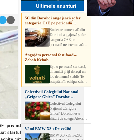
Ultimele anunturi
SC din Dorohoi angajează șofer
categoria C+E pe perioadă
nedeterminată
Societate comercială din
Dorohoi angajează șofer
categoria C+E pe
perioadă nedeterminată.
Candidatul trebuie să
Angajăm personal fast-food –
aibă experiență și atestat
Zehab Kebab
transport marfă. Pentru
detalii, vă rog să sunați la
Ești o persoană serioasă,
numărul de telefon.
dinamică și îți dorești un
loc de muncă stabil? Te
așteptăm în echipa Zehab
Kebab! Posturi
Colectivul Colegiului Național
disponibile: -
„Grigore Ghica” Dorohoi
SHAORMAR AJUTOR
transmite sincere condoleanțe
BUCATAR 2/posturi -
Colectivul Colegiului
LUCRATOR
Național „Grigore
COMERCIAL
Ghica” Dorohoi este
VANZATOR /2 posturi
alături de colega Alexa
OFERIM : Contract de
Lăcrămioara la trecerea în
F privind
muncă Program flexibil
Vând BMW X3 xDrive20d
neființă a soțului și
Salariu motivant, în
uat startul
transmite sincere
BMW X3 xDrive20d |
funcție de experienț
condoleanțe familiei.
 achite cât