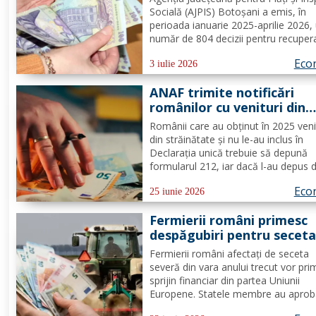
Socială (AJPIS) Botoșani a emis, în
perioada ianuarie 2025-aprilie 2026,
număr de 804 decizii pentru recuper
unor sume încasate necuvenit de că
Eco
beneficiarii venitului minim de incluz
3 iulie 2026
în cuantum total de 1.396.156 lei. În
ANAF trimite notificări
intersectării...
românilor cu venituri din
străinătate. Cine trebuie 
Românii care au obţinut în 2025 veni
depună urgent Declarația
din străinătate şi nu le-au inclus în
Unică 212
Declaraţia unică trebuie să depună
formularul 212, iar dacă l-au depus 
să transmită o declaraţie rectificativ
Eco
SPV – Spaţiul Privat Virtual. Persoan
25 iunie 2026
aflate în această situaţie vor primi
Fermierii români primesc
notificări şi vor avea...
despăgubiri pentru seceta
2025
Fermierii români afectați de seceta
severă din vara anului trecut vor pri
sprijin financiar din partea Uniunii
Europene. Statele membre au aprob
mobilizarea fondurilor din rezerva ag