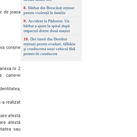
8
.
Bărbat din Broscăuți reținut
ur de joasa
pentru violență în familie
9
.
Accident la Pădureni. Un
bărbat a ajuns la spital după
impactul dintre două mașini
10
.
Doi tineri din Dorohoi
reținuți pentru evadare, tâlhărie
 va conține
și conducerea unui vehicul fără
permis de conducere
anexa nr. 2
a carierei
dentitatea,
-a realizat
 care atestă
are atestă
ritatea sau