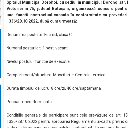
Spitalul Municipal Dorohoi, cu sediul in municipiul Dorohoi,str.
Victoriei nr.75, judetul Botoșani, organizează concurs pentr
unei functii contractual vacanta în conformitate cu prevederil
1336/28.10.2022, după cum urmează:
Denumirea postului: Fochist, clasa C
Numarul posturilor: 1 post vacant
Nivelul postului: functie de executie
Compartiment/structura Muncitori – Centrala termica
Durata timpului de lucru: 8 ore/zi, 40 ore/saptamana
Perioada: nedeterminata
Condiţiile generale de participare sunt cele prevăzute de art. 15 
1336/28.10.2022 pentru aprobarea Regulamentului-cadru privind o
și dezvoltarea carierei personalului contractual din sectorul bugetar