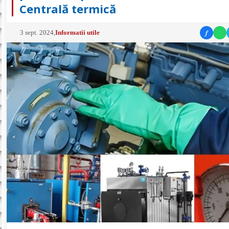
Centrală termică
f
3 sept. 2024
,
Informatii utile