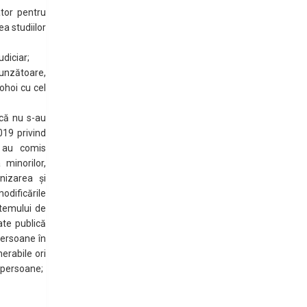
tor pentru
a studiilor
udiciar;
unzătoare,
ohoi cu cel
 că nu s-au
019 privind
e au comis
minorilor,
nizarea și
odificările
stemului de
ate publică
persoane în
erabile ori
 persoane;