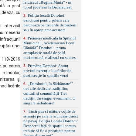
standard Euro 6 Trapă
la Liceul „Regina Maria” - în
panoramică, geamuri
ată la post
topul județean la Bacalaureat
spate fumurii Carlig de
didează, cu
remorcare Bonus: -
3
.
Poliția locală Dorohoi:
Covorașe textile montate
Sancțiuni pentru șoferii care
pe mașină. -Ofer și un
parchează pe trecerile de pietoni
 interzisă
set de covorașe din
sau în apropierea acestora
sau meseria
cauciuc/pvc. -Se vinde
4
.
Premieră medicală la Spitalul
infracțiunii
împreună cu un set de
Municipal „Academician Leon
anvelope de iarnă.
upării unei
Dănăilă” Dorohoi – prima
artroplastie totală de șold
necimentată, realizată cu succes
r. 118/2019
5
.
Primăria Dorohoi: Anunț
re au comis
privind execuția lucrărilor de
minorilor,
dezinsecție în spațiile verzi
nizarea și
6
.
„Dorohoiul, în Sărbătoare!” –
odificările
trei zile dedicate tradițiilor,
culturii și comunității Trei
tradiții. Un singur eveniment. O
singură sărbătoare!
7
.
Tânăr pus să măture cojile de
seminţe pe care le aruncase direct
pe pavaj. Poliţia Locală Dorohoi:
Respectul față de spațiul comun
trebuie să fie o prioritate pentru
fiecare dintre noi”