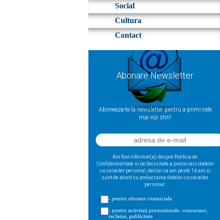
Social
Cultura
Contact
Abonare Newsletter
Aboneaza-te la newsletter pentru a primi cele
mai noi stiri!
Am fost informat(a) despre Politica de
Confidentialitate si de Securitate a prelucrarii datelor
cu caracter personal, declar ca am peste 16 ani si
sunt de acord cu prelucrarea datelor cu caracter
personal:
- pentru ofertare comerciala
- pentru activitati promotionale: concursuri,
reclame, publicitate