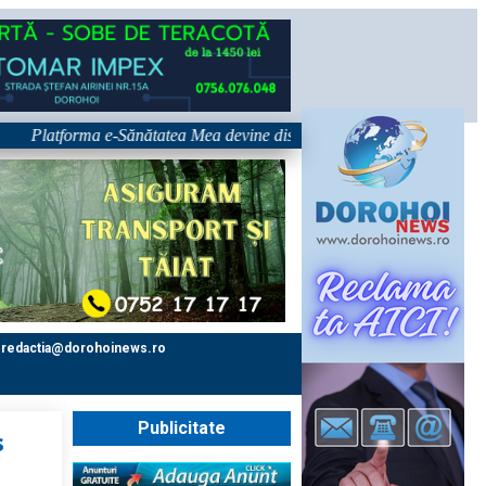
orma e-Sănătatea Mea devine disponibilă pe 1 septembrie: pacientul devin
redactia@dorohoinews.ro
Publicitate
s