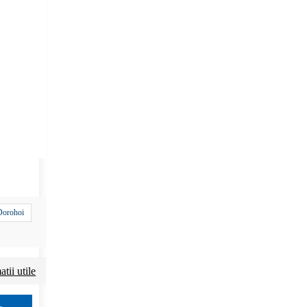
 Dorohoi
tii utile