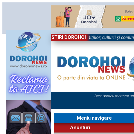
STIRI DOROHOI
Sărbătoare!” – trei zile dedicate tradițiilor, culturii și comunității Tre
Daca sunteti martorul un
Meniu navigare
Anunturi