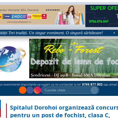
i tradiții. Un singur eveniment. O singură sărbătoare!
•
Platf
or evenimente importante va rugam sa ne contactati la tel:
0749.877.802
sau email:
Spitalul Dorohoi organizează concur
pentru un post de fochist, clasa C,