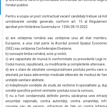
fonduri publice.
Pentru a ocupa un post contractual vacant candidaţii trebuie să în
următoarele condiţii generale, conform art. 15 al Regulament
aprobat prin Hotărârea Guvernului nr. 1336/28.10.2022:
a) are cetățenia română sau cetățenia unui alt stat membru 
Europene, a unui stat parte la Acordul privind Spațiul Economi
(SEE) sau cetățenia Confederației Elvețiene;
b) cunoaște limba română, scris și vorbit;
c) are capacitate de muncă în conformitate cu prevederile Legii nr
Codul muncii, republicată, cu modificările și completările ulterioare;
d) are o stare de sănătate corespunzătoare postului pentru care 
atestată pe baza adeverinței medicale eliberate de medicul de fam
unitățile sanitare abilitate;
e) îndeplinește condițiile de studii, de vechime în specialitate și, du
condiții specifice potrivit cerințelor postului scos la concurs;
f) nu a fost condamnată definitiv pentru săvârșirea unei infracț
securității naționale, contra autorității, contra umanității, inf
corupție sau de serviciu, infracțiuni de fals ori contra înfăptuirii