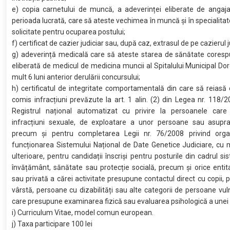
e) copia carnetului de muncă, a adeverinței eliberate de angaja
perioada lucrată, care să ateste vechimea în muncă și în specialitate
solicitate pentru ocuparea postului;
f) certificat de cazier judiciar sau, după caz, extrasul de pe cazierul j
g) adeverință medicală care să ateste starea de sănătate coresp
eliberată de medicul de medicina muncii al Spitalului Municipal Dor
mult 6 luni anterior derulării concursului;
h) certificatul de integritate comportamentală din care să reiasă
comis infracțiuni prevăzute la art. 1 alin. (2) din Legea nr. 118/2
Registrul național automatizat cu privire la persoanele car
infracțiuni sexuale, de exploatare a unor persoane sau asupra 
precum și pentru completarea Legii nr. 76/2008 privind orga
funcționarea Sistemului Național de Date Genetice Judiciare, cu m
ulterioare, pentru candidații înscriși pentru posturile din cadrul si
învățământ, sănătate sau protecție socială, precum și orice entit
sau privată a cărei activitate presupune contactul direct cu copii, 
vârstă, persoane cu dizabilități sau alte categorii de persoane vuln
care presupune examinarea fizică sau evaluarea psihologică a unei
i) Curriculum Vitae, model comun european.
j) Taxa participare 100 lei