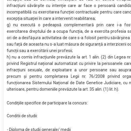
infracțiuni săvârșite cu intenție care ar face o persoană candid
incompatibilă cu exercitarea funcției contractuale pentru care can
excepția situației în care a intervenit reabilitarea;
g) nu execută o pedeapsă complementară prin care i-a fost
exercitarea dreptului de a ocupa funcția, de a exercita profesia 
ori de a desfășura activitatea de care s-a folosit pentru săvârșirea 
sau față de aceasta nu s-a luat măsura de siguranță a interzicerii oc
funcții sau a exercitării unei profesii;
h) nu a comis infracțiunile prevăzute la art. 1 alin. (2) din Legea n
privind Registrul național automatizat cu privire la persoanele ca
infracțiuni sexuale, de exploatare a unor persoane sau asupra 
precum și pentru completarea Legii nr. 76/2008 privind orga
funcționarea Sistemului Național de Date Genetice Judiciare, cu m
ulterioare, pentru domeniile prevăzute la art. 35 alin. (1) lit. h).
Condiţiile specifice de participare la concurs:
Conditii de studii:
- Diploma de studii generale/ medii