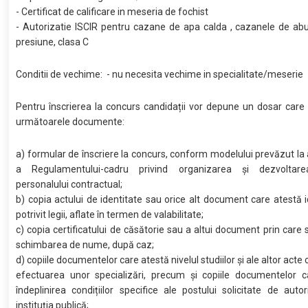
- Certificat de calificare in meseria de fochist
- Autorizatie ISCIR pentru cazane de apa calda , cazanele de ab
presiune, clasa C
Conditii de vechime: - nu necesita vechime in specialitate/meserie
Pentru înscrierea la concurs candidații vor depune un dosar care
următoarele documente:
a) formular de înscriere la concurs, conform modelului prevăzut la 
a Regulamentului-cadru privind organizarea și dezvoltare
personalului contractual;
b) copia actului de identitate sau orice alt document care atestă i
potrivit legii, aflate în termen de valabilitate;
c) copia certificatului de căsătorie sau a altui document prin care s
schimbarea de nume, după caz;
d) copiile documentelor care atestă nivelul studiilor și ale altor acte
efectuarea unor specializări, precum și copiile documentelor c
îndeplinirea condițiilor specifice ale postului solicitate de auto
instituția publică;