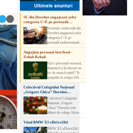
Ultimele anunturi
SC din Dorohoi angajează șofer
categoria C+E pe perioadă
nedeterminată
Societate comercială din
Dorohoi angajează șofer
categoria C+E pe
perioadă nedeterminată.
Candidatul trebuie să
Angajăm personal fast-food –
aibă experiență și atestat
Zehab Kebab
transport marfă. Pentru
detalii, vă rog să sunați la
Ești o persoană serioasă,
numărul de telefon.
dinamică și îți dorești un
loc de muncă stabil? Te
așteptăm în echipa Zehab
Kebab! Posturi
Colectivul Colegiului Național
disponibile: -
„Grigore Ghica” Dorohoi
SHAORMAR AJUTOR
transmite sincere condoleanțe
BUCATAR 2/posturi -
Colectivul Colegiului
LUCRATOR
Național „Grigore
COMERCIAL
Ghica” Dorohoi este
VANZATOR /2 posturi
alături de colega Alexa
OFERIM : Contract de
Lăcrămioara la trecerea în
muncă Program flexibil
Vând BMW X3 xDrive20d
neființă a soțului și
Salariu motivant, în
transmite sincere
BMW X3 xDrive20d |
funcție de experienț
condoleanțe familiei.