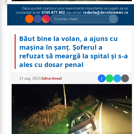
Daca sunteti martorul unor evenimente importante va rugam sa ne
contactati la tel:
0749.877.802
sau email:
redactia@dorohoinews.ro
Băut bine la volan, a ajuns cu
mașina în șanț. Șoferul a
refuzat să meargă la spital și s-a
ales cu dosar penal
f
21 aug. 2023
,
Infractional