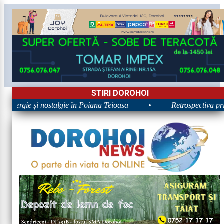
STIRI DOROHOI
 Energie și nostalgie în Poiana Teioasa
•
Retrospectiva prime