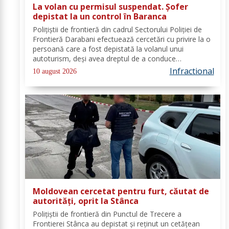
La volan cu permisul suspendat. Șofer
depistat la un control în Baranca
Poliţiştii de frontieră din cadrul Sectorului Poliției de
Frontieră Darabani efectuează cercetări cu privire la o
persoană care a fost depistată la volanul unui
autoturism, deşi avea dreptul de a conduce
suspendat. În data de 08 august a.c., în jurul orei
Infractional
10 august 2026
08.30, polițiști de frontieră din cadrul...
Moldovean cercetat pentru furt, căutat de
autorități, oprit la Stânca
Poliţiştii de frontieră din Punctul de Trecere a
Frontierei Stânca au depistat şi reţinut un cetățean