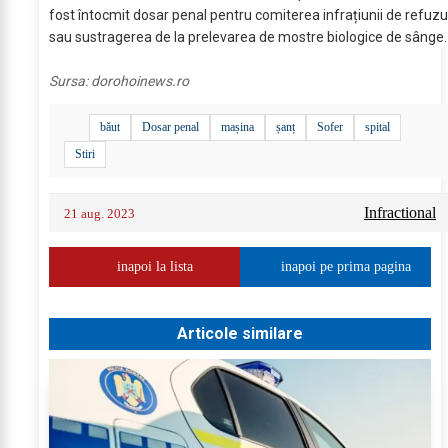
fost întocmit dosar penal pentru comiterea infrațiunii de refuzu
sau sustragerea de la prelevarea de mostre biologice de sânge.
Sursa:
dorohoinews.ro
băut
Dosar penal
mașina
șanț
Sofer
spital
Stiri
Infractional
21 aug. 2023
inapoi la lista
inapoi pe prima pagina
Articole similare