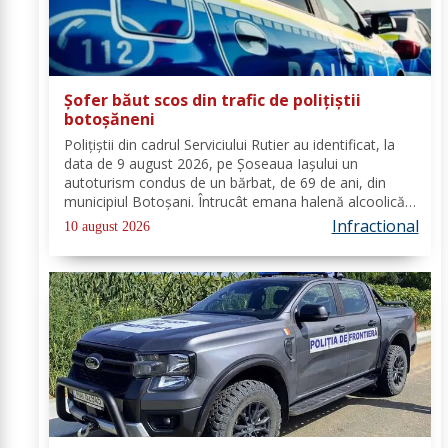
Șofer băut scos din trafic de polițiștii
botoșăneni
Polițiștii din cadrul Serviciului Rutier au identificat, la
data de 9 august 2026, pe Șoseaua Iașului un
autoturism condus de un bărbat, de 69 de ani, din
municipiul Botoșani. Întrucât emana halenă alcoolică
a fost testat cu aparatul etilotest, valoarea rezultată
Infractional
10 august 2026
fiind de 0,93 mg/l alcool pur în...