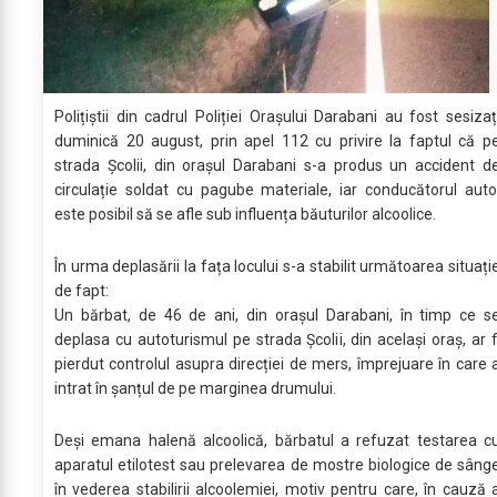
Polițiștii din cadrul Poliției Orașului Darabani au fost sesizaț
duminică 20 august, prin apel 112 cu privire la faptul că p
strada Școlii, din orașul Darabani s-a produs un accident d
circulație soldat cu pagube materiale, iar conducătorul auto
este posibil să se afle sub influența băuturilor alcoolice.
În urma deplasării la fața locului s-a stabilit următoarea situați
de fapt:
Un bărbat, de 46 de ani, din orașul Darabani, în timp ce s
deplasa cu autoturismul pe strada Școlii, din același oraș, ar f
pierdut controlul asupra direcției de mers, împrejuare în care 
intrat în șanțul de pe marginea drumului.
Deși emana halenă alcoolică, bărbatul a refuzat testarea c
aparatul etilotest sau prelevarea de mostre biologice de sâng
în vederea stabilirii alcoolemiei, motiv pentru care, în cauză 