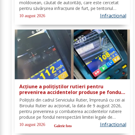
moldovean, căutat de autorităţi, care este cercetat
pentru săvârşirea infracţiunii de furt, pe teritoriul
Germaniei. În ziua de 08 august a.c, în jurul orei 14.00,
Infractional
10 august 2026
în Punctul de Trecere a...
Acțiune a polițiștilor rutieri pentru
prevenirea accidentelor produse pe fondul
vitezei excesive. 20 de permise de
Polițiștii din cadrul Serviciului Rutier, împreună cu cei ai
conducere reținute
Biroului Rutier au acționat, la data de 9 august 2026,
pentru prevenirea și combaterea accidentelor rutiere
produse pe fondul nerespectării limitei legale de
viteză. Astfel, activitățile s-au desfășurat pe sectoarele
Infractional
10 august 2026
Galerie foto
de drum identificate...