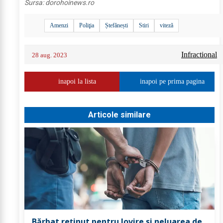
Sursa:
dorohoinews.ro
Amenzi
Poliţia
Ștefănești
Stiri
viteză
Infractional
28 aug. 2023
inapoi la lista
inapoi pe prima pagina
Articole similare
Bărbat reținut pentru lovire și neluarea de