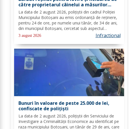
către proprietarul câinelui a măsurilor
privind atacul canin
La data de 2 august 2026, polițiștii din cadrul Poliției
Municipiului Botoșani au emis ordonanță de reținere,
pentru 24 de ore, pe numele unui tânăr, de 34 de ani,
din municipiul Botoșani, cercetat sub aspectul
comiterii infracțiunilor de lovire sau alte violențe și
Infractional
3 august 2026
neluarea de către proprietarul...
Bunuri în valoare de peste 25.000 de lei,
confiscate de polițiști
La data de 2 august 2026, polițiștii din Serviciului de
Investigare a Criminalității Economice au identificat pe
raza municipiului Botoșani, un tânăr de 29 de ani, care