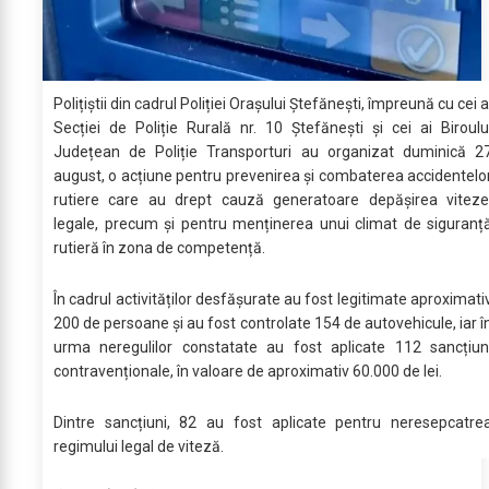
Polițiștii din cadrul Poliției Orașului Ștefănești, împreună cu cei a
Secției de Poliție Rurală nr. 10 Ștefănești și cei ai Biroulu
Județean de Poliție Transporturi au organizat duminică 2
august, o acțiune pentru prevenirea și combaterea accidentelo
rutiere care au drept cauză generatoare depășirea viteze
legale, precum și pentru menținerea unui climat de siguranț
rutieră în zona de competență.
În cadrul activităților desfășurate au fost legitimate aproximati
200 de persoane și au fost controlate 154 de autovehicule, iar î
urma neregulilor constatate au fost aplicate 112 sancțiun
contravenționale, în valoare de aproximativ 60.000 de lei.
Dintre sancțiuni, 82 au fost aplicate pentru neresepcatre
regimului legal de viteză.