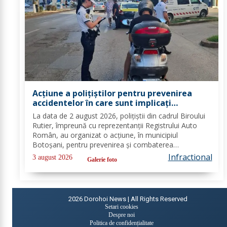
Acțiune a polițiștilor pentru prevenirea
accidentelor în care sunt implicați
motocicliștii sau utilizatorii de trotinete și
La data de 2 august 2026, polițiștii din cadrul Biroului
biciclete FOTO
Rutier, împreună cu reprezentanții Registrului Auto
Român, au organizat o acțiune, în municipiul
Botoșani, pentru prevenirea și combaterea
accidentelor rutiere în care sunt implicați utilizatorii de
Infractional
3 august 2026
Galerie foto
trotinete/ biciclete și motocicliștii. În...
2026
Dorohoi News | All Rights Reserved
Setari cookies
Despre noi
Politica de confidențialitate