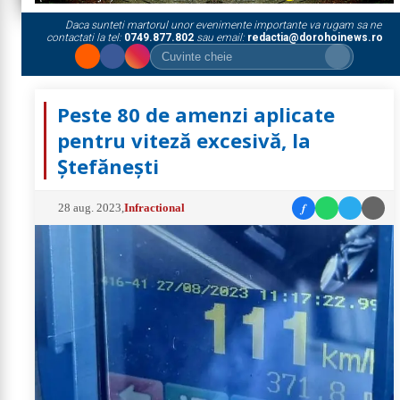
Daca sunteti martorul unor evenimente importante va rugam sa ne
contactati la tel:
0749.877.802
sau email:
redactia@dorohoinews.ro
Peste 80 de amenzi aplicate
pentru viteză excesivă, la
Ștefănești
f
28 aug. 2023
,
Infractional