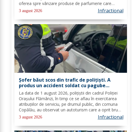
oferea spre vânzare produse de parfumerie care
purtau semne identice sau similare cu 15 mărci
Infractional
3 august 2026
înregistrate. Valoarea de piață a...
Șofer băut scos din trafic de polițiști. A
produs un accident soldat cu pagube
materiale
La data de 1 august 2026, polițiștii din cadrul Poliției
Orașului Flămânzi, în timp ce se aflau în exercitarea
atribuțiilor de serviciu, pe drumul public, din comuna
Copălău, au observat un autoturism care a oprit brusc
pe marginea părții carosabile, iar conducătorul auto a
Infractional
3 august 2026
încercat să părăsească...