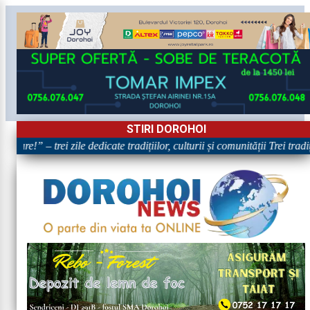
STIRI DOROHOI
oare!” – trei zile dedicate tradițiilor, culturii și comunității Trei trad