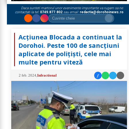
Daca sunteti martorul unor evenimente importante va rugam sa ne
contactati la tel:
0749.877.802
sau email:
redactia@dorohoinews.ro
Acțiunea Blocada a continuat la
Dorohoi. Peste 100 de sancțiuni
aplicate de polițiști, cele mai
multe pentru viteză
f
2 feb. 2024
,
Infractional