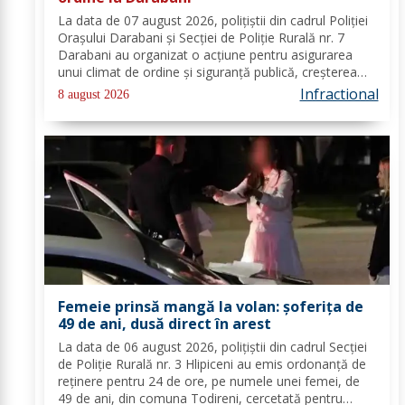
La data de 07 august 2026, polițiștii din cadrul Poliției
Orașului Darabani și Secției de Poliție Rurală nr. 7
Darabani au organizat o acțiune pentru asigurarea
unui climat de ordine și siguranță publică, creșterea
gradului de siguranță rutieră și combaterea faptelor
Infractional
8 august 2026
antisociale, în localitatea...
Femeie prinsă mangă la volan: șoferița de
49 de ani, dusă direct în arest
La data de 06 august 2026, polițiștii din cadrul Secției
de Poliție Rurală nr. 3 Hlipiceni au emis ordonanță de
reținere pentru 24 de ore, pe numele unei femei, de
49 de ani, din comuna Todireni, cercetată pentru