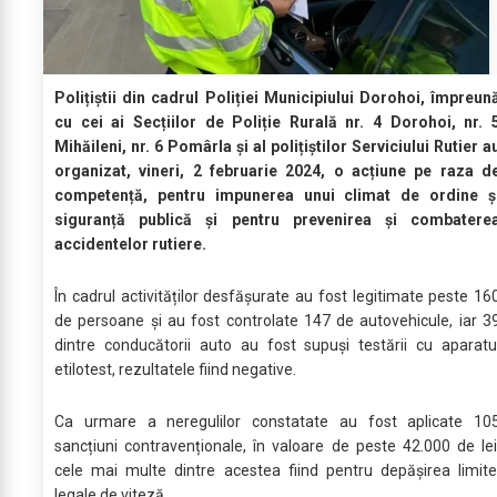
Polițiștii din cadrul Poliției Municipiului Dorohoi, împreun
cu cei ai Secțiilor de Poliție Rurală nr. 4 Dorohoi, nr. 
Mihăileni, nr. 6 Pomârla și al polițiștilor Serviciului Rutier a
organizat, vineri, 2 februarie 2024, o acțiune pe raza d
competență, pentru impunerea unui climat de ordine ș
siguranță publică și pentru prevenirea și combatere
accidentelor rutiere.
În cadrul activităților desfășurate au fost legitimate peste 16
de persoane și au fost controlate 147 de autovehicule, iar 3
dintre conducătorii auto au fost supuși testării cu aparatu
etilotest, rezultatele fiind negative.
Ca urmare a neregulilor constatate au fost aplicate 10
sancțiuni contravenționale, în valoare de peste 42.000 de lei
cele mai multe dintre acestea fiind pentru depășirea limite
legale de viteză.