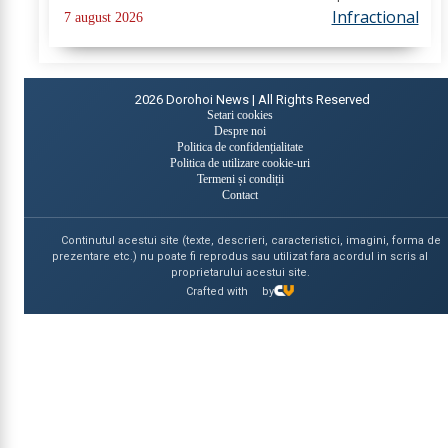
comiterea infracțiunii de conducerea unui vehicul sub
Infractional
7 august 2026
influența alcoolului. În urma...
2026
Dorohoi News | All Rights Reserved
Setari cookies
Despre noi
Politica de confidențialitate
Politica de utilizare cookie-uri
Termeni și condiții
Contact
Continutul acestui site (texte, descrieri, caracteristici, imagini, forma de
prezentare etc.) nu poate fi reprodus sau utilizat fara acordul in scris al
proprietarului acestui site.
Crafted with
by