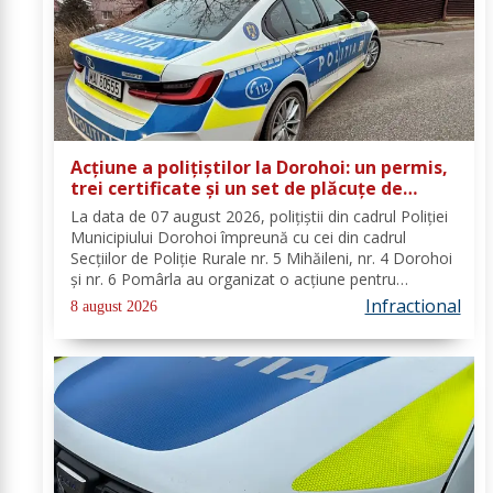
Acțiune a polițiștilor la Dorohoi: un permis,
trei certificate și un set de plăcuțe de
înmatriculare reținute
La data de 07 august 2026, polițiștii din cadrul Poliției
Municipiului Dorohoi împreună cu cei din cadrul
Secțiilor de Poliție Rurale nr. 5 Mihăileni, nr. 4 Dorohoi
și nr. 6 Pomârla au organizat o acțiune pentru
prevenirea și combaterea faptelor de natură penală și
Infractional
8 august 2026
contravențională, verificarea...