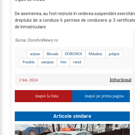
De asemenea, au fost reținute în vederea suspendării exercitări
dreptului de a conduce 6 permise de conducere și 3 certificat
de înmatriculare.
Sursa:
DorohoiNews.ro
acțiune
Blocada
DOROHOI
Mihaileni
poliţisti
Pomârla
sancţiuni
Stiri
viteză
Infractional
2 feb. 2024
inapoi la lista
inapoi pe prima pagina
Articole similare