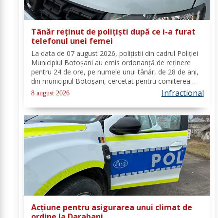
Tânăr reținut de polițiști după ce i-a furat
telefonul unei femei
La data de 07 august 2026, polițiștii din cadrul Poliției
Municipiul Botoșani au emis ordonanță de reținere
pentru 24 de ore, pe numele unui tânăr, de 28 de ani,
din municipiul Botoșani, cercetat pentru comiterea
infracțiunii de furt. În urma probatoriului administrat,
Infractional
8 august 2026
s-a stabilit faptul că, în...
Acțiune pentru asigurarea unui climat de
ordine la Darabani