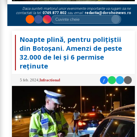
Daca sunteti martorul unor evenimente importante va rugam sa ne
contactati la tel:
0749.877.802
sau email:
redactia@dorohoinews.ro
Noapte plină, pentru polițiștii
din Botoșani. Amenzi de peste
32.000 de lei și 6 permise
reținute
f
5 feb. 2024
,
Infractional