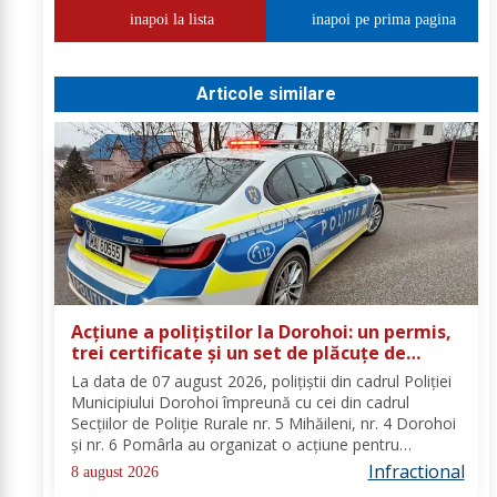
inapoi la lista
inapoi pe prima pagina
Articole similare
Acțiune a polițiștilor la Dorohoi: un permis,
trei certificate și un set de plăcuțe de
înmatriculare reținute
La data de 07 august 2026, polițiștii din cadrul Poliției
Municipiului Dorohoi împreună cu cei din cadrul
Secțiilor de Poliție Rurale nr. 5 Mihăileni, nr. 4 Dorohoi
și nr. 6 Pomârla au organizat o acțiune pentru
prevenirea și combaterea faptelor de natură penală și
Infractional
8 august 2026
contravențională, verificarea...