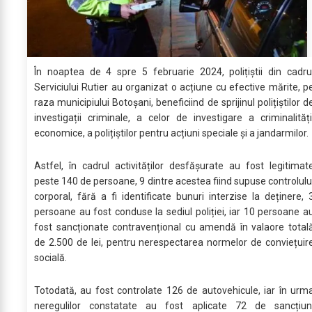
În noaptea de 4 spre 5 februarie 2024, polițiștii din cadru
Serviciului Rutier au organizat o acțiune cu efective mărite, p
raza municipiului Botoșani, beneficiind de sprijinul polițiștilor d
investigații criminale, a celor de investigare a criminalități
economice, a polițiștilor pentru acțiuni speciale și a jandarmilor.
Astfel, în cadrul activităților desfășurate au fost legitimat
peste 140 de persoane, 9 dintre acestea fiind supuse controlulu
corporal, fără a fi identificate bunuri interzise la deținere, 
persoane au fost conduse la sediul poliției, iar 10 persoane a
fost sancționate contravențional cu amendă în valaore total
de 2.500 de lei, pentru nerespectarea normelor de conviețuir
socială.
Totodată, au fost controlate 126 de autovehicule, iar în urm
neregulilor constatate au fost aplicate 72 de sancțiun