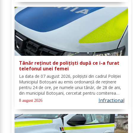
Tânăr reținut de polițiști după ce i-a furat
telefonul unei femei
La data de 07 august 2026, polițiștii din cadrul Poliției
Municipiul Botoșani au emis ordonanță de reținere
pentru 24 de ore, pe numele unui tânăr, de 28 de ani,
din municipiul Botoșani, cercetat pentru comiterea
infracțiunii de furt. În urma probatoriului administrat,
Infractional
8 august 2026
s-a stabilit faptul că, în...