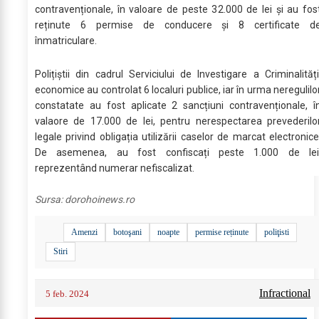
contravenționale, în valoare de peste 32.000 de lei și au fos
reținute 6 permise de conducere și 8 certificate d
înmatriculare.
Polițiștii din cadrul Serviciului de Investigare a Criminalități
economice au controlat 6 localuri publice, iar în urma neregulilo
constatate au fost aplicate 2 sancțiuni contravenționale, î
valaore de 17.000 de lei, pentru nerespectarea prevederilo
legale privind obligația utilizării caselor de marcat electronice
De asemenea, au fost confiscați peste 1.000 de lei
reprezentând numerar nefiscalizat.
Sursa:
dorohoinews.ro
Amenzi
botoşani
noapte
permise reținute
poliţisti
Stiri
Infractional
5 feb. 2024