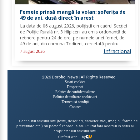
Femeie prinsă mangă la volan: șoferița de
49 de ani, dusă direct în arest
La data de 06 august 2026, polițiștii din cadrul Secției
de Poliție Rurală nr. 3 Hlipiceni au emis ordonanță de
reținere pentru 24 de ore, pe numele unei femei, de
49 de ani, din comuna Todireni, cercetată pentru
comiterea infracțiunii de conducerea unui vehicul sub
Infractional
7 august 2026
influența alcoolului. În urma...
2026
Dorohoi News | All Rights Reserved
Setari cookies
Despre noi
Politica de confidențialitate
Politica de utilizare cookie-uri
Termeni și condiții
Contact
Continutul acestui site (texte, descrieri, caracteristici, imagini, forma de
prezentare etc.) nu poate fi reprodus sau utilizat fara acordul in scris al
proprietarului acestui site.
Crafted with
by