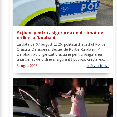
Acțiune pentru asigurarea unui climat de
ordine la Darabani
La data de 07 august 2026, polițiștii din cadrul Poliției
Orașului Darabani și Secției de Poliție Rurală nr. 7
Darabani au organizat o acțiune pentru asigurarea
unui climat de ordine și siguranță publică, creșterea
gradului de siguranță rutieră și combaterea faptelor
Infractional
8 august 2026
antisociale, în localitatea...