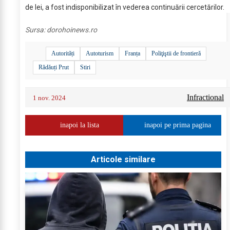
de lei, a fost indisponibilizat în vederea continuării cercetărilor.
Sursa:
dorohoinews.ro
Autorități
Autoturism
Franța
Poliţiştii de frontieră
Rădăuți Prut
Stiri
Infractional
1 nov. 2024
inapoi la lista
inapoi pe prima pagina
Articole similare