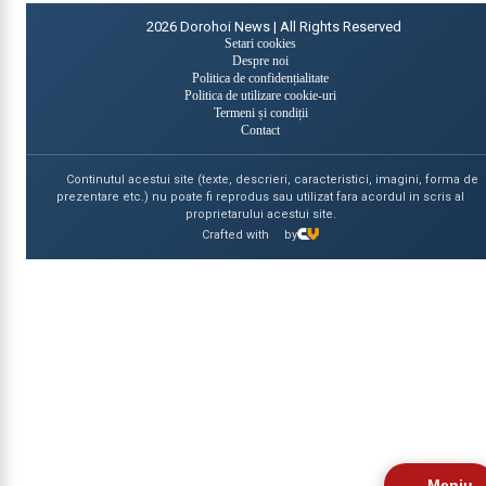
2026
Dorohoi News | All Rights Reserved
Setari cookies
Despre noi
Politica de confidențialitate
Politica de utilizare cookie-uri
Termeni și condiții
Contact
Continutul acestui site (texte, descrieri, caracteristici, imagini, forma de
prezentare etc.) nu poate fi reprodus sau utilizat fara acordul in scris al
proprietarului acestui site.
Crafted with
by
Meniu