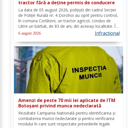
tractor fără a deține permis de conducere
La data de 05 august 2026, polițiștii din cadrul Secției
de Poliție Rurală nr. 4 Dorohoi au oprit pentru control,
în comuna Corlăteni, un tractor agricol, condus de
către un bărbat, de 83 de ani, din aceeași localitate. În
urma verificărilor efectuate de către polițiști, s-a
Infractional
6 august 2026
constatat faptul că...
Amenzi de peste 70 mii lei aplicate de ITM
Botoșani privind munca nedeclarată
Rezultate Campania Natională pentru identificarea și
combaterea muncii nedeclarate și pentru verificarea
modului în care sunt respectate prevederile legale