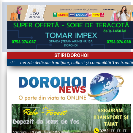
STIRI DOROHOI
re!” – trei zile dedicate tradițiilor, culturii și comunității Trei tradiț