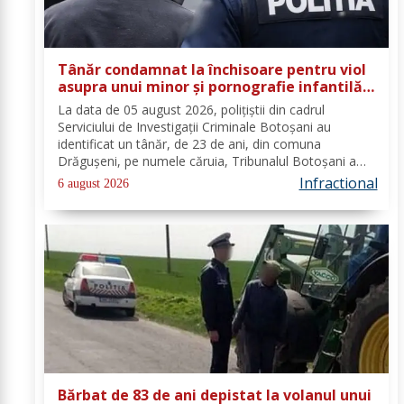
Tânăr condamnat la închisoare pentru viol
asupra unui minor și pornografie infantilă,
identificat de polițiști
La data de 05 august 2026, polițiștii din cadrul
Serviciului de Investigații Criminale Botoșani au
identificat un tânăr, de 23 de ani, din comuna
Drăgușeni, pe numele căruia, Tribunalul Botoșani a
emis un mandat de executare a pedepsei cu
Infractional
6 august 2026
închisoarea. Tânărul a fost condamnat la 4 ani și 5 luni
de...
Bărbat de 83 de ani depistat la volanul unui