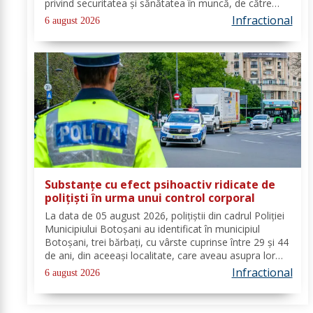
privind securitatea și sănătatea în muncă, de către
angajatorii care desfășoară activități în domeniul
Infractional
6 august 2026
Industria alimentară - cod CAEN 10....
Substanțe cu efect psihoactiv ridicate de
polițiști în urma unui control corporal
La data de 05 august 2026, polițiștii din cadrul Poliției
Municipiului Botoșani au identificat în municipiul
Botoșani, trei bărbați, cu vârste cuprinse între 29 și 44
de ani, din aceeași localitate, care aveau asupra lor
substanțe psihoactive. În urma efectuării controlului
Infractional
6 august 2026
corporal asupra unuia...