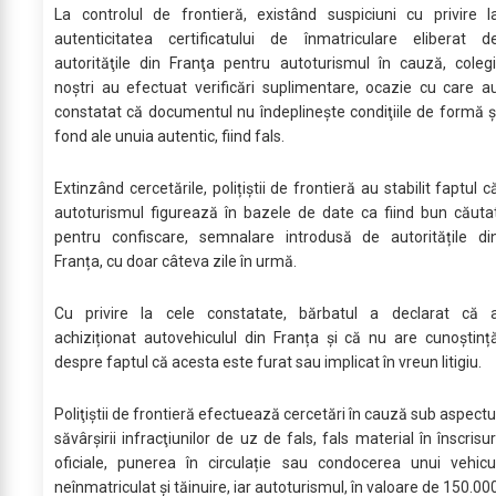
La controlul de frontieră, existând suspiciuni cu privire l
autenticitatea certificatului de înmatriculare eliberat d
autorităţile din Franţa pentru autoturismul în cauză, colegi
noştri au efectuat verificări suplimentare, ocazie cu care a
constatat că documentul nu îndeplineşte condiţiile de formă ş
fond ale unuia autentic, fiind fals.
Extinzând cercetările, polițiștii de frontieră au stabilit faptul c
autoturismul figurează în bazele de date ca fiind bun căuta
pentru confiscare, semnalare introdusă de autoritățile di
Franța, cu doar câteva zile în urmă.
Cu privire la cele constatate, bărbatul a declarat că 
achiziționat autovehiculul din Franța și că nu are cunoștinț
despre faptul că acesta este furat sau implicat în vreun litigiu.
Poliţiştii de frontieră efectuează cercetări în cauză sub aspectu
săvârşirii infracţiunilor de uz de fals, fals material în înscrisur
oficiale, punerea în circulație sau condocerea unui vehicu
neînmatriculat și tăinuire, iar autoturismul, în valoare de 150.00