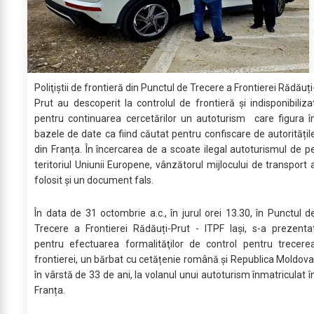
Poliţiştii de frontieră din Punctul de Trecere a Frontierei Rădăuți
Prut au descoperit la controlul de frontieră şi indisponibiliza
pentru continuarea cercetărilor un autoturism care figura î
bazele de date ca fiind căutat pentru confiscare de autoritățil
din Franța. În încercarea de a scoate ilegal autoturismul de p
teritoriul Uniunii Europene, vânzătorul mijlocului de transport 
folosit și un document fals.
În data de 31 octombrie a.c., în jurul orei 13.30, în Punctul d
Trecere a Frontierei Rădăuți-Prut - ITPF Iași, s-a prezenta
pentru efectuarea formalităţilor de control pentru trecere
frontierei, un bărbat cu cetățenie română și Republica Moldova
în vârstă de 33 de ani, la volanul unui autoturism înmatriculat î
Franța.