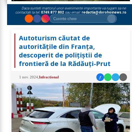
Daca sunteti martorul unor evenimente importante va rugam sa ne
contactati la tel:
0749.877.802
sau email:
redactia@dorohoinews.ro
Autoturism căutat de
autoritățile din Franța,
descoperit de polițiștii de
frontieră de la Rădăuți-Prut
f
1 nov. 2024
,
Infractional