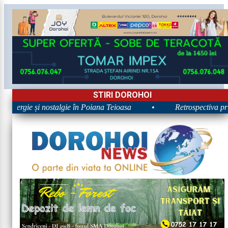
STIRI DOROHOI
 Energie și nostalgie în Poiana Teioasa
•
Retrospectiva prim