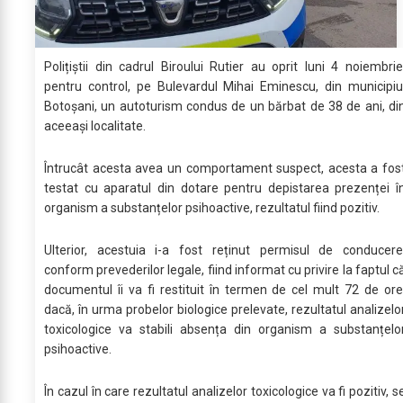
Polițiștii din cadrul Biroului Rutier au oprit luni 4 noiembrie
pentru control, pe Bulevardul Mihai Eminescu, din municipiu
Botoșani, un autoturism condus de un bărbat de 38 de ani, di
aceeași localitate.
Întrucât acesta avea un comportament suspect, acesta a fos
testat cu aparatul din dotare pentru depistarea prezenței î
organism a substanțelor psihoactive, rezultatul fiind pozitiv.
Ulterior, acestuia i-a fost reținut permisul de conducere
conform prevederilor legale, fiind informat cu privire la faptul c
documentul îi va fi restituit în termen de cel mult 72 de ore
dacă, în urma probelor biologice prelevate, rezultatul analizelo
toxicologice va stabili absența din organism a substanțelo
psihoactive.
În cazul în care rezultatul analizelor toxicologice va fi pozitiv, s