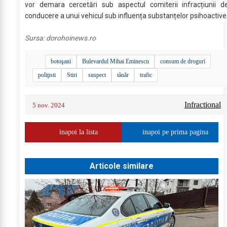
vor demara cercetări sub aspectul comiterii infracțiunii d
conducere a unui vehicul sub influența substanțelor psihoactive
Sursa:
dorohoinews.ro
botoşani
Bulevardul Mihai Eminescu
consum de droguri
poliţisti
Stiri
suspect
tânăr
trafic
Infractional
5 nov. 2024
inapoi la lista
inapoi pe prima pagina
Articole similare