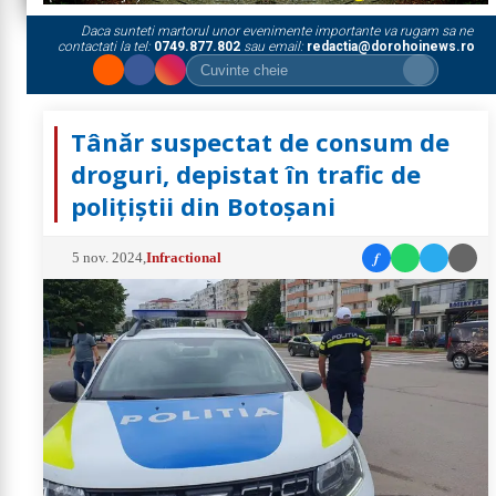
Daca sunteti martorul unor evenimente importante va rugam sa ne
contactati la tel:
0749.877.802
sau email:
redactia@dorohoinews.ro
Tânăr suspectat de consum de
droguri, depistat în trafic de
polițiștii din Botoșani
f
5 nov. 2024
,
Infractional