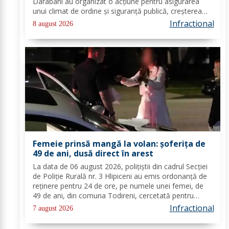
Darabani au organizat o acțiune pentru asigurarea
unui climat de ordine și siguranță publică, creșterea
gradului de siguranță rutieră și combaterea faptelor
Infractional
8 august 2026
antisociale, în localitatea...
Femeie prinsă mangă la volan: șoferița de
49 de ani, dusă direct în arest
La data de 06 august 2026, polițiștii din cadrul Secției
de Poliție Rurală nr. 3 Hlipiceni au emis ordonanță de
reținere pentru 24 de ore, pe numele unei femei, de
49 de ani, din comuna Todireni, cercetată pentru
comiterea infracțiunii de conducerea unui vehicul sub
Infractional
7 august 2026
influența alcoolului. În urma...