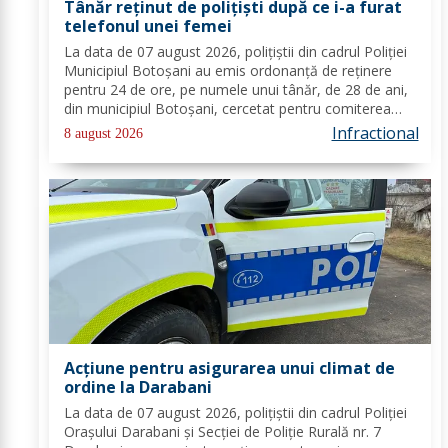
Tânăr reținut de polițiști după ce i-a furat
telefonul unei femei
La data de 07 august 2026, polițiștii din cadrul Poliției
Municipiul Botoșani au emis ordonanță de reținere
pentru 24 de ore, pe numele unui tânăr, de 28 de ani,
din municipiul Botoșani, cercetat pentru comiterea
infracțiunii de furt. În urma probatoriului administrat,
Infractional
8 august 2026
s-a stabilit faptul că, în...
Acțiune pentru asigurarea unui climat de
ordine la Darabani
La data de 07 august 2026, polițiștii din cadrul Poliției
Orașului Darabani și Secției de Poliție Rurală nr. 7