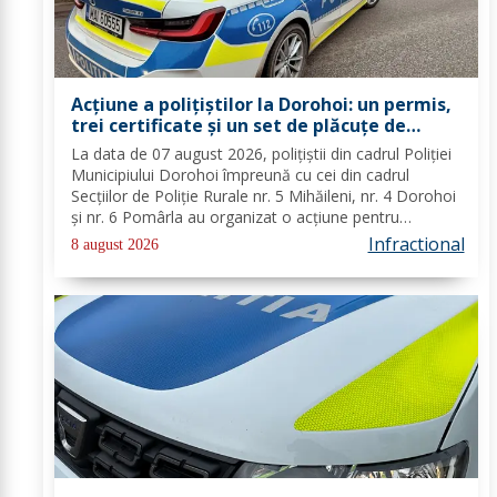
Acțiune a polițiștilor la Dorohoi: un permis,
trei certificate și un set de plăcuțe de
înmatriculare reținute
La data de 07 august 2026, polițiștii din cadrul Poliției
Municipiului Dorohoi împreună cu cei din cadrul
Secțiilor de Poliție Rurale nr. 5 Mihăileni, nr. 4 Dorohoi
și nr. 6 Pomârla au organizat o acțiune pentru
prevenirea și combaterea faptelor de natură penală și
Infractional
8 august 2026
contravențională, verificarea...