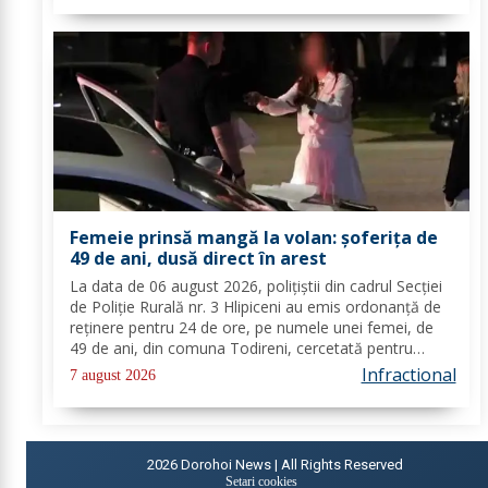
Femeie prinsă mangă la volan: șoferița de
49 de ani, dusă direct în arest
La data de 06 august 2026, polițiștii din cadrul Secției
de Poliție Rurală nr. 3 Hlipiceni au emis ordonanță de
reținere pentru 24 de ore, pe numele unei femei, de
49 de ani, din comuna Todireni, cercetată pentru
comiterea infracțiunii de conducerea unui vehicul sub
Infractional
7 august 2026
influența alcoolului. În urma...
2026
Dorohoi News | All Rights Reserved
Setari cookies