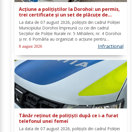
Acțiune a polițiștilor la Dorohoi: un permis,
trei certificate și un set de plăcuțe de
înmatriculare reținute
La data de 07 august 2026, polițiștii din cadrul Poliției
Municipiului Dorohoi împreună cu cei din cadrul
Secțiilor de Poliție Rurale nr. 5 Mihăileni, nr. 4 Dorohoi
și nr. 6 Pomârla au organizat o acțiune pentru
prevenirea și combaterea faptelor de natură penală și
Infractional
8 august 2026
contravențională, verificarea...
Tânăr reținut de polițiști după ce i-a furat
telefonul unei femei
La data de 07 august 2026, polițiștii din cadrul Poliției