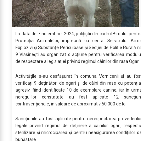
La data de 7 noiembrie 2024, polițiștii din cadrul Biroului pentr
Protecția Animalelor, împreună cu cei ai Serviciului Arm
Explozivi și Substanțe Periculoase și Secției de Poliție Rurală nr
9 Vlăsinești au organizat o acțiune pentru verificarea modulu
de respectare a legislației privind regimul câinilor din rasa Ogar.
Activitățile s-au desfășurat în comuna Vornicenii și au fos
verificați 9 deținători de ogari și de câini din rase cu potenția
agresiv, fiind identificate 10 de exemplare canine, iar în urm
neregulilor constatate au fost aplicate 12 sancțiun
contravenționale, în valoare de aproximativ 50.000 de lei.
Sancțiunile au fost aplicate pentru nerespectarea prevederilo
legale privind regimul de deținere a câinilor ogari, respecti
sterilizare și microciparea și pentru neasigurarea condițiilor d
bunăstare.