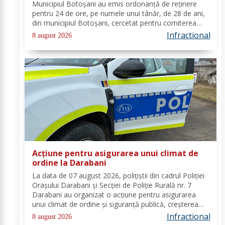
Municipiul Botoșani au emis ordonanță de reținere
pentru 24 de ore, pe numele unui tânăr, de 28 de ani,
din municipiul Botoșani, cercetat pentru comiterea
infracțiunii de furt. În urma probatoriului administrat,
Infractional
8 august 2026
s-a stabilit faptul că, în...
Acțiune pentru asigurarea unui climat de
ordine la Darabani
La data de 07 august 2026, polițiștii din cadrul Poliției
Orașului Darabani și Secției de Poliție Rurală nr. 7
Darabani au organizat o acțiune pentru asigurarea
unui climat de ordine și siguranță publică, creșterea
gradului de siguranță rutieră și combaterea faptelor
Infractional
8 august 2026
antisociale, în localitatea...