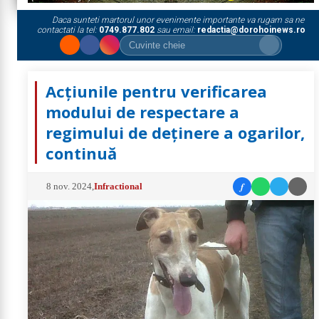
Daca sunteti martorul unor evenimente importante va rugam sa ne
contactati la tel:
0749.877.802
sau email:
redactia@dorohoinews.ro
Acțiunile pentru verificarea
modului de respectare a
regimului de deținere a ogarilor,
continuă
f
8 nov. 2024
,
Infractional