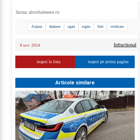
Sursa:
dorohoinews.ro
Acțiuni
deținere
ogari
regim
Stiri
verificare
Infractional
8 nov. 2024
inapoi la lista
inapoi pe prima pagina
Articole similare