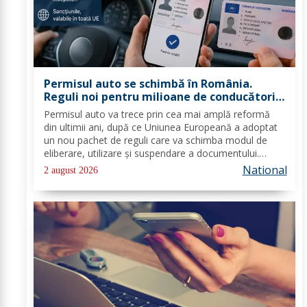
Permisul auto se schimbă în România.
Reguli noi pentru milioane de conducători
auto
Permisul auto va trece prin cea mai amplă reformă
din ultimii ani, după ce Uniunea Europeană a adoptat
un nou pachet de reguli care va schimba modul de
eliberare, utilizare și suspendare a documentului.
România va trebui să transpună noile prevederi în
National
2 august 2026
legislația națională până în 2028, iar cele...