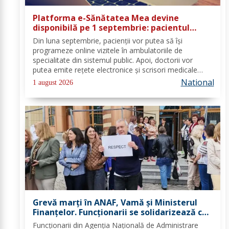
Platforma e-Sănătatea Mea devine
disponibilă pe 1 septembrie: pacientul
devine utilizator direct al sistemului
Din luna septembrie, pacienții vor putea să își
digital de sănătate
programeze online vizitele în ambulatoriile de
specialitate din sistemul public. Apoi, doctorii vor
putea emite rețete electronice și scrisori medicale
direct prin noua platformă. Se fac ultimele lucrări la
National
1 august 2026
platforma „e-Sănătatea Mea" pentru aceste...
Grevă marți în ANAF, Vamă și Ministerul
Finanțelor. Funcționarii se solidarizează cu
protestul din sănătate
Funcționarii din Agenția Națională de Administrare