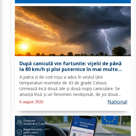
După caniculă vin furtunile: vijelii de până
la 80 km/h și ploi puternice în mai multe
zone
A patra zi de cod roşu a adus în vestul ţării
temperaturi resimţite de 43 de grade Celsius.
Urmează încă două zile şi două nopţi caniculare. Se
anunţă însă şi un fenomen neobişnuit, de joi două
alerte extreme vor fi în vigoare în acelaşi timp în mare
National
6 august 2026
parte din ţară: un cod de caniculă şi unul de...