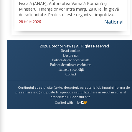
Fiscală (ANAF), Autoritatea Vamală Română și
Ministerul Finanțelor vor intra marți, 28 iulie, în grevă
de solidaritate. Protestul este organizat împotriva
proiectului noii legi a salarizării și are loc în aceeași zi
National
28 iulie 2026
în care angajații din sistemul...
2026
Dorohoi News | All Rights Reserved
Setari cookies
Despre noi
Politica de confidențialitate
Politica de utilizare cookie-uri
Termeni și condiții
Contact
Continutul acestui site (texte, descrieri, caracteristici, imagini, forma de
prezentare etc.) nu poate fi reprodus sau utilizat fara acordul in scris al
proprietarului acestui site.
Crafted with
by