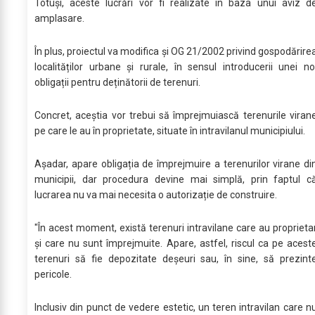
Totuși, aceste lucrări vor fi realizate în baza unui aviz d
amplasare.
În plus, proiectul va modifica și OG 21/2002 privind gospodărire
localităților urbane și rurale, în sensul introducerii unei no
obligații pentru deținătorii de terenuri.
Concret, aceștia vor trebui să împrejmuiască terenurile viran
pe care le au în proprietate, situate în intravilanul municipiului.
Așadar, apare obligația de împrejmuire a terenurilor virane di
municipii, dar procedura devine mai simplă, prin faptul c
lucrarea nu va mai necesita o autorizație de construire.
"În acest moment, există terenuri intravilane care au proprieta
şi care nu sunt împrejmuite. Apare, astfel, riscul ca pe acest
terenuri să fie depozitate deșeuri sau, în sine, să prezint
pericole.
Inclusiv din punct de vedere estetic, un teren intravilan care n