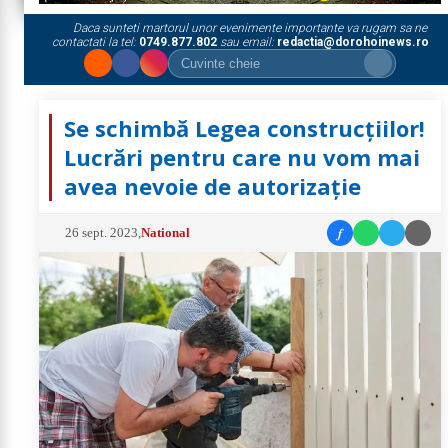
Daca sunteti martorul unor evenimente importante va rugam sa ne
contactati la tel:
0749.877.802
sau email:
redactia@dorohoinews.ro
Se schimbă Legea construcţiilor!
Lucrări pentru care nu vom mai
avea nevoie de autorizație
f
26 sept. 2023
,
National