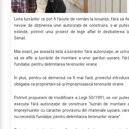
Lista lucrărilor ce pot fi făcute de români la locuinţe, fără să fi
nevoie de obținerea unei autorizații de construire, s-ar pute
extinde, potrivit unui proiect de lege aflat în dezbaterea l
Senat.
Mai exact, pe această listă a lucrărilor fără autorizaţie, ar urm
să se afle şi lucrările de montare a unor garduri ușoare, făr
fundație, pentru delimitarea terenurilor virane.
În plus, pentru că demersul va fi mai facil, proiectul introduc
obligația ca proprietarii să-și împrejmuiască terenurile virane.
Potrivit propunerii de modificare a Legii 50/1991, se vor pute
executa fără autorizație de construire "lucrări de montare 
împrejmuirilor cu caracter provizoriu din materiale uşoare, car
nu necesită fundaţie, pentru delimitarea terenurilor virane".