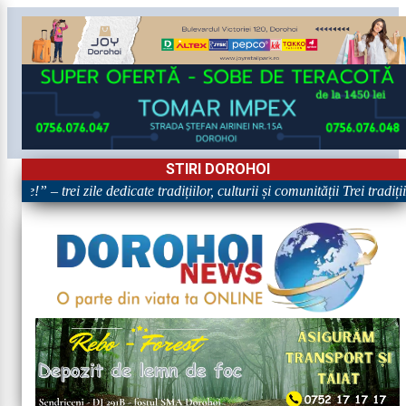
STIRI DOROHOI
re!” – trei zile dedicate tradițiilor, culturii și comunității Trei tradiț