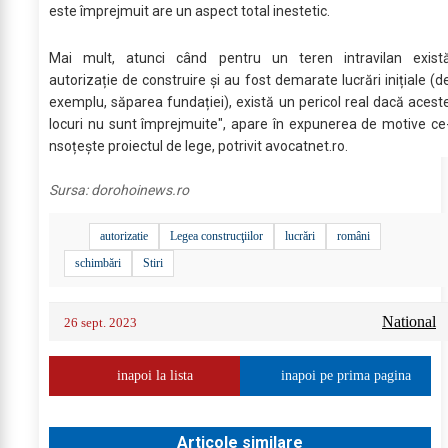
este împrejmuit are un aspect total inestetic.
Mai mult, atunci când pentru un teren intravilan exist
autorizație de construire şi au fost demarate lucrări inițiale (d
exemplu, săparea fundației), există un pericol real dacă acest
locuri nu sunt împrejmuite", apare în expunerea de motive ce
nsoțește proiectul de lege, potrivit avocatnet.ro.
Sursa:
dorohoinews.ro
autorizatie
Legea construcţiilor
lucrări
români
schimbări
Stiri
National
26 sept. 2023
inapoi la lista
inapoi pe prima pagina
Articole similare