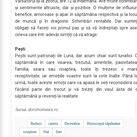
Vărsătorul își ia zborul, are 12 la îndemână. Are multe schimbăr
și sentimente altruiste, dar și pozitive. O mulțime de influxur
benefice, amoroase și apar în săptămâna respectivă și la locu
de muncă și în dragoste. Schimbări rentabile. Dar sunteț
obligați să faceți voi primul pas și să vă îndreptați spre ace
cineva care într-adevăr simțiți că vă atrage.
Pești
Peștii sunt patronați de Lună, dar acum chiar sunt lunatici. 
săptămână în care visarea, trecutul, amintirile, pasivitatea
familia, seara sau noaptea, toate îți trezesc o mar
receptivitate, iar emoțiile voastre sunt la cote înalte. Până l
urmă, toate aceste emoții care va apasă le veți reconsidera c
făcând parte din trecut și vă treziți din visul ăsta de 
săptămână și reveniți la realitate.
Sursa:
dorohoinews.ro
Berbeci
cariera
Decembrie
Horoscopul săptămânii
scorpioni
Sfat
Stiri