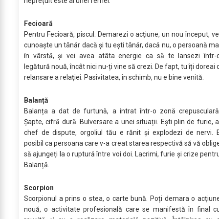
neprețuit este al unei femei.
Fecioară
Pentru Fecioară, piscul. Demarezi o acțiune, un nou început, ve
cunoaște un tânăr dacă și tu ești tânăr, dacă nu, o persoană ma
în vârstă, și vei avea atâta energie ca să te lansezi într-
legătură nouă, încât nici nu-ți vine să crezi. De fapt, tu îți doreai 
relansare a relației. Pasivitatea, în schimb, nu e bine venită.
Balanță
Balanța a dat de furtună, a intrat într-o zonă crepusculară
Șapte, cifră dură. Bulversare a unei situații. Ești plin de furie, a
chef de dispute, orgoliul tău e rănit și explodezi de nervi. 
posibil ca persoana care v-a creat starea respectivă să vă oblig
să ajungeți la o ruptură între voi doi. Lacrimi, furie și crize pentr
Balanță.
Scorpion
Scorpionul a prins o stea, o carte bună. Poți demara o acțiun
nouă, o activitate profesională care se manifestă în final c