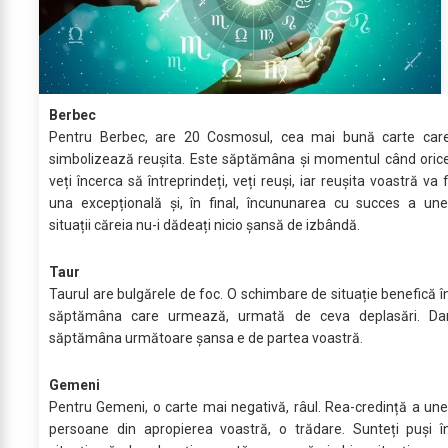
Berbec
Pentru Berbec, are 20 Cosmosul, cea mai bună carte car
simbolizează reușita. Este săptămâna și momentul când oric
veți încerca să întreprindeți, veți reuși, iar reușita voastră va f
una excepțională și, în final, încununarea cu succes a une
situații căreia nu-i dădeați nicio șansă de izbândă.
Taur
Taurul are bulgărele de foc. O schimbare de situație benefică î
săptămâna care urmează, urmată de ceva deplasări. Da
săptămâna următoare șansa e de partea voastră.
Gemeni
Pentru Gemeni, o carte mai negativă, râul. Rea-credință a une
persoane din apropierea voastră, o trădare. Sunteți puși î