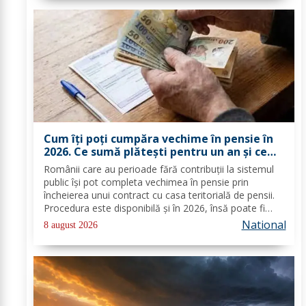
Cum îți poți cumpăra vechime în pensie în
2026. Ce sumă plătești pentru un an și ce
documente trebuie depuse
Românii care au perioade fără contribuții la sistemul
public își pot completa vechimea în pensie prin
încheierea unui contract cu casa teritorială de pensii.
Procedura este disponibilă și în 2026, însă poate fi
folosită doar în condițiile prevăzute de lege. Costul
National
8 august 2026
depinde de salariul minim brut...