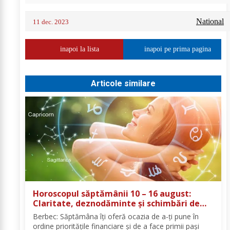
National
11 dec. 2023
inapoi la lista
inapoi pe prima pagina
Articole similare
Horoscopul săptămânii 10 – 16 august:
Claritate, deznodăminte și schimbări de
direcție pentru toate zodiile
Berbec: Săptămâna îți oferă ocazia de a-ți pune în
ordine prioritățile financiare și de a face primii pași