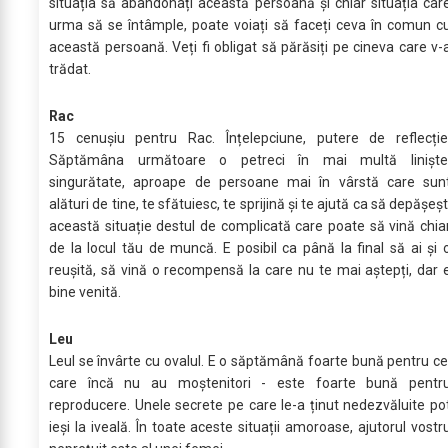
situația să abandonați această persoană și chiar situația car
urma să se întâmple, poate voiați să faceți ceva în comun c
această persoană. Veți fi obligat să părăsiți pe cineva care v-
trădat.
Rac
15 cenușiu pentru Rac. Înțelepciune, putere de reflecție
Săptămâna următoare o petreci în mai multă liniște
singurătate, aproape de persoane mai în vârstă care sun
alături de tine, te sfătuiesc, te sprijină și te ajută ca să depășeșt
această situație destul de complicată care poate să vină chia
de la locul tău de muncă. E posibil ca până la final să ai și 
reușită, să vină o recompensă la care nu te mai aștepți, dar 
bine venită.
Leu
Leul se învârte cu ovalul. E o săptămână foarte bună pentru ce
care încă nu au moștenitori - este foarte bună pentr
reproducere. Unele secrete pe care le-a ținut nedezvăluite po
ieși la iveală. În toate aceste situații amoroase, ajutorul vostr