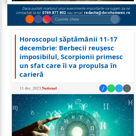
Daca sunteti martorul unor evenimente importante va rugam sa ne
contactati la tel:
0749.877.802
sau email:
redactia@dorohoinews.ro
Horoscopul săptămânii 11-17
decembrie: Berbecii reușesc
imposibilul, Scorpionii primesc
un sfat care îi va propulsa în
carieră
f
11 dec. 2023
,
National