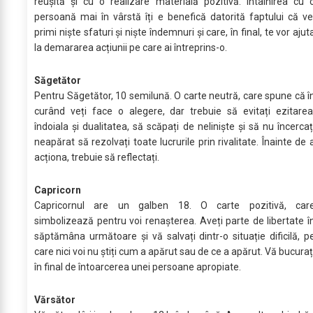
reușită și cu o realizare materială pozitivă. Întâlnirea cu 
persoană mai în vârstă îți e benefică datorită faptului că ve
primi niște sfaturi și niște îndemnuri și care, în final, te vor ajut
la demararea acțiunii pe care ai întreprins-o.
Săgetător
Pentru Săgetător, 10 semilună. O carte neutră, care spune că î
curând veți face o alegere, dar trebuie să evitați ezitarea
îndoiala și dualitatea, să scăpați de neliniște și să nu încercaț
neapărat să rezolvați toate lucrurile prin rivalitate. Înainte de 
acționa, trebuie să reflectați.
Capricorn
Capricornul are un galben 18. O carte pozitivă, car
simbolizează pentru voi renașterea. Aveți parte de libertate î
săptămâna următoare și vă salvați dintr-o situație dificilă, p
care nici voi nu știți cum a apărut sau de ce a apărut. Vă bucuraț
în final de întoarcerea unei persoane apropiate.
Vărsător