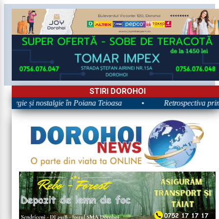
STIRI DOROHOI
nergie și nostalgie în Poiana Teioasa
•
Retrospectiva primei 