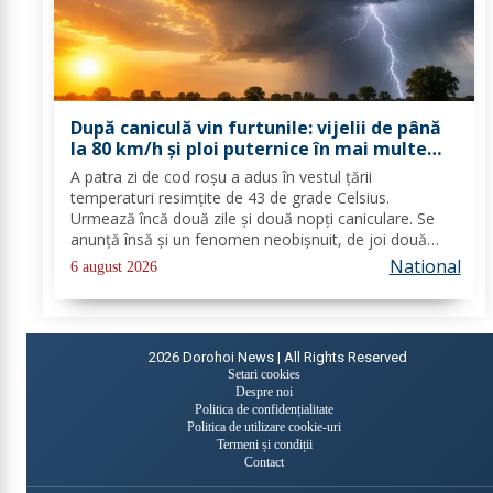
După caniculă vin furtunile: vijelii de până
la 80 km/h și ploi puternice în mai multe
zone
A patra zi de cod roşu a adus în vestul ţării
temperaturi resimţite de 43 de grade Celsius.
Urmează încă două zile şi două nopţi caniculare. Se
anunţă însă şi un fenomen neobişnuit, de joi două
alerte extreme vor fi în vigoare în acelaşi timp în mare
National
6 august 2026
parte din ţară: un cod de caniculă şi unul de...
2026
Dorohoi News | All Rights Reserved
Setari cookies
Despre noi
Politica de confidențialitate
Politica de utilizare cookie-uri
Termeni și condiții
Contact