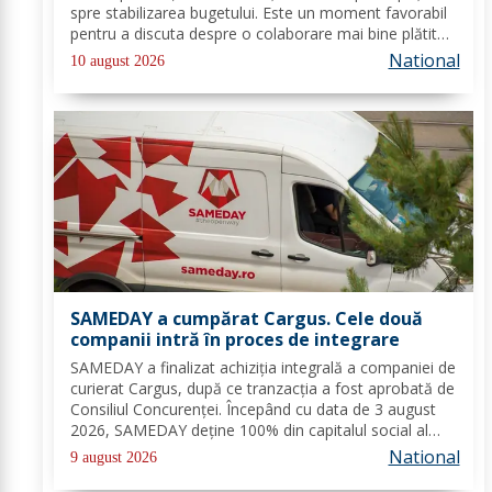
spre stabilizarea bugetului. Este un moment favorabil
pentru a discuta despre o colaborare mai bine plătită
sau pentru a regândi investițiile personale. Taur: Te afli
National
10 august 2026
în centrul atenției și...
SAMEDAY a cumpărat Cargus. Cele două
companii intră în proces de integrare
SAMEDAY a finalizat achiziția integrală a companiei de
curierat Cargus, după ce tranzacția a fost aprobată de
Consiliul Concurenței. Începând cu data de 3 august
2026, SAMEDAY deține 100% din capitalul social al
Cargus, au anunțat marți, 4 august, reprezentanții
National
9 august 2026
companiei. Companiile nu au anunțat...