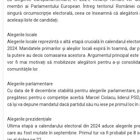
membri ai Parlamentului European. Întreg teritoriul României co
singură circumscripție electorală, ceea ce înseamnă că alegătorii 
aceleași liste de candidați.
Alegerile locale
Alegerile locale reprezintă o altă etapă crucială în calendarul elector
2024. Mandatele primarilor și aleșilor locali expiră în toamnă, dar p
la putere au decis comasarea acestora. Argumentul principal este 
vor fi mai motivați să mobilizeze alegătorii pentru a-și consolida
comunitățile lor.
Alegerile parlamentare
Cu data de 8 decembrie stabilită pentru alegerile parlamentare, p
pregătesc pentru o competiție acerbă. Marcel Ciolacu, liderul PSD
că își va depune mandatul dacă partidul său nu iese pe primul loc în 
Alegerile prezidențiale
Ultima etapă a calendarului electoral din 2024 aduce alegerile pre
care au fost mutate în septembrie. Primul tur va fi probabil pe 8 
iar al doilea pe 22.