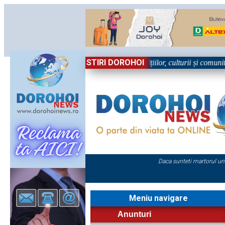
STIRI DOROHOI
 Sărbătoare!” – trei zile dedicate tradițiilor, culturii și comunității T
Daca sunteti martorul un
Meniu navigare
Anunturi