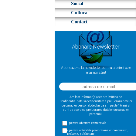
Social
Cultura
Contact
Abonare Newsletter
Aboneaza-te la newsletter pentru a primi cele
mai noi stiri!
Am fost informat(a) despre Politica de
Confidentialitate si de Securitate a prelucrarii datelor
cu caracter personal, declar ca am peste 16 ani si
sunt de acord cu prelucrarea datelor cu caracter
personal:
- pentru ofertare comerciala
- pentru activitati promotionale: concursuri,
reclame, publicitate