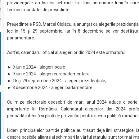
prezidenţiale au loc cu cel mult trei luni anterioare lunii în car
termen mandatul de preşedinte.
Preşedintele PSD, Marcel Ciolacu, a anunţat că alegerile prezidenţia
loc în 15 şi 29 septembrie, iar în 8 decembrie se vor desfăşura
parlamentare.
Astfel, calendarul oficial al alegerilor din 2024 este următorul:
► 9 iunie 2024 - alegeri locale
► 9 iunie 2024 - alegeri europarlamentare;
► 15 și 29 septembrie 2024 - alegeri prezidențiale;
► 8 decembrie 2024 - alegeri parlamentare.
Cu mize electorale deosebit de mari, anul 2024 aduce o serie 
importante în România. Calendarul alegerilor din 2024 pref
perioadă intensă și plină de provocări pentru scena politică române
Liderii principalelor partide politice au trasat deja linii strategice, ia
despre posibile alianțe și schimbări la vârful statului sunt tot mai in