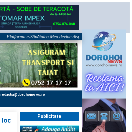
forma e-Sănătatea Mea devine disponibilă pe 1 septembrie: pacientul devi
redactia@dorohoinews.ro
Publicitate
 loc