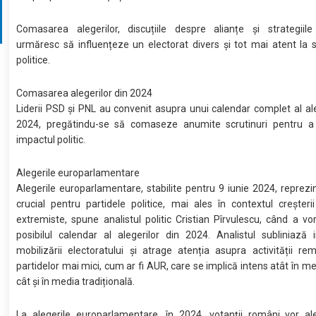
Comasarea alegerilor, discuțiile despre alianțe și strategiile 
urmăresc să influențeze un electorat divers și tot mai atent la 
politice.
Comasarea alegerilor din 2024
Liderii PSD și PNL au convenit asupra unui calendar complet al ale
2024, pregătindu-se să comaseze anumite scrutinuri pentru 
impactul politic.
Alegerile europarlamentare
Alegerile europarlamentare, stabilite pentru 9 iunie 2024, reprezi
crucial pentru partidele politice, mai ales în contextul creșterii
extremiste, spune analistul politic Cristian Pîrvulescu, când a vo
posibilul calendar al alegerilor din 2024. Analistul subliniază
mobilizării electoratului și atrage atenția asupra activității re
partidelor mai mici, cum ar fi AUR, care se implică intens atât în me
cât și în media tradițională.
La alegerile europarlamentare, în 2024, votanții români vor a