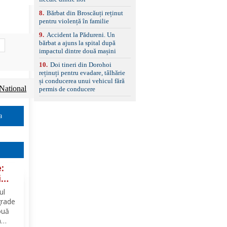
8
.
Bărbat din Broscăuți reținut
pentru violență în familie
9
.
Accident la Pădureni. Un
bărbat a ajuns la spital după
impactul dintre două mașini
10
.
Doi tineri din Dorohoi
reținuți pentru evadare, tâlhărie
și conducerea unui vehicul fără
National
permis de conducere
a
:
i
e
ul
grade
ouă
n