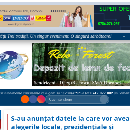
rei tradiții. Un singur eveniment. O singură sărbătoare!
•
Plat
or evenimente importante va rugam sa ne contactati la tel:
0749.877.802
sau email:
S-au anunțat datele la care vor avea
alegerile locale, prezidențiale și