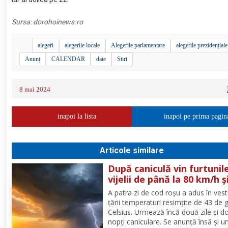
Sursa:
dorohoinews.ro
alegeri
alegerile locale
Alegerile parlamentare
alegerile prezidențiale
Anunț
CALENDAR
date
Stiri
8 mai 2024
inapoi la lista
inapoi pe prima pagin
Articole similare
După caniculă vin furtunile
vijelii de până la 80 km/h ș
ploi puternice în mai mult
A patra zi de cod roşu a adus în vest
zone
ţării temperaturi resimţite de 43 de 
Celsius. Urmează încă două zile şi d
nopţi caniculare. Se anunţă însă şi u