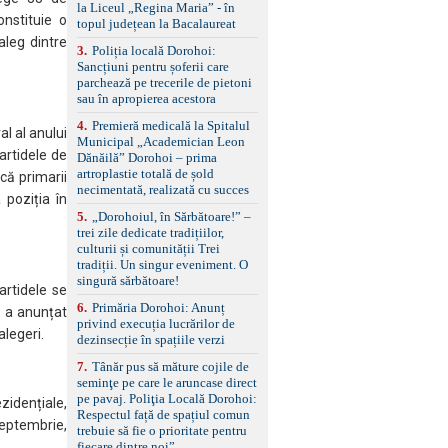
standard Euro 6 Trapă
la Liceul „Regina Maria” - în
panoramică, geamuri
nstituie o
topul județean la Bacalaureat
spate fumurii Carlig de
aleg dintre
remorcare Bonus: -
3
.
Poliția locală Dorohoi:
Covorașe textile montate
Sancțiuni pentru șoferii care
pe mașină. -Ofer și un
parchează pe trecerile de pietoni
set de covorașe din
sau în apropierea acestora
cauciuc/pvc. -Se vinde
4
.
Premieră medicală la Spitalul
împreună cu un set de
al al anului
Municipal „Academician Leon
anvelope de iarnă.
artidele de
Dănăilă” Dorohoi – prima
artroplastie totală de șold
că primarii
necimentată, realizată cu succes
 poziția în
5
.
„Dorohoiul, în Sărbătoare!” –
trei zile dedicate tradițiilor,
culturii și comunității Trei
tradiții. Un singur eveniment. O
singură sărbătoare!
artidele se
6
.
Primăria Dorohoi: Anunț
, a anunțat
privind execuția lucrărilor de
alegeri.
dezinsecție în spațiile verzi
7
.
Tânăr pus să măture cojile de
seminţe pe care le aruncase direct
pe pavaj. Poliţia Locală Dorohoi:
zidențiale,
Respectul față de spațiul comun
septembrie,
trebuie să fie o prioritate pentru
fiecare dintre noi”