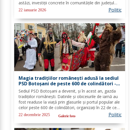
astăzi, investiții concrete în comunitățile din județul
Botoșani. Acestea vizează modernizarea iluminatului
Politic
22 ianuarie 2026
public, precum și extinderea...
Magia tradițiilor românești adusă la sediul
PSD Botoșani de peste 600 de colindători -
FOTO
Sediul PSD Botoșani a devenit, și în acest an, gazda
tradițiilor românești. Datinile și obiceiurile de iarnă au
fost readuse la viață prin glasurile și portul popular ale
celor peste 600 de colindători, organizați în 22 de cete
din întreg județul. Îmbrăcați în costume autentice,
Politic
22 decembrie 2025
Galerie foto
specifice...