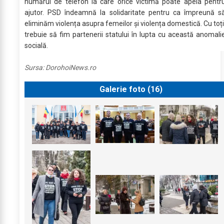
numărul de telefon la care orice victimă poate apela pentr
ajutor. PSD îndeamnă la solidaritate pentru ca împreună s
eliminăm violența asupra femeilor și violența domestică. Cu toți
trebuie să fim partenerii statului în lupta cu această anomali
socială.
Sursa:
DorohoiNews.ro
Galerie foto (
16
)