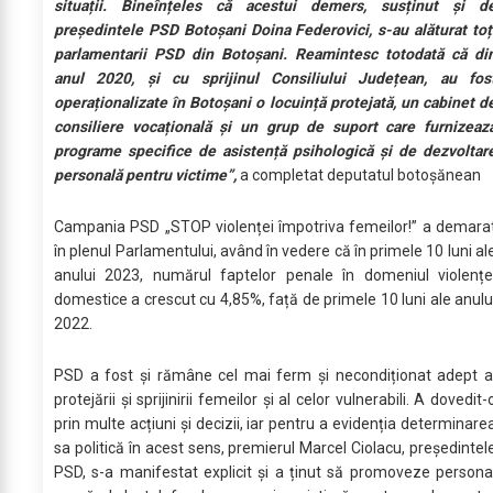
situații. Bineînțeles că acestui demers, susținut și d
președintele PSD Botoșani Doina Federovici, s-au alăturat toț
parlamentarii PSD din Botoșani. Reamintesc totodată că di
anul 2020, și cu sprijinul Consiliului Județean, au fos
operaționalizate în Botoșani o locuință protejată, un cabinet d
consiliere vocațională și un grup de suport care furnizeaz
programe specifice de asistență psihologică și de dezvoltar
personală pentru victime”,
a completat deputatul botoșănean
Campania PSD „STOP violenței împotriva femeilor!” a demara
în plenul Parlamentului, având în vedere că în primele 10 luni al
anului 2023, numărul faptelor penale în domeniul violențe
domestice a crescut cu 4,85%, față de primele 10 luni ale anulu
2022.
PSD a fost și rămâne cel mai ferm și necondiționat adept a
protejării și sprijinirii femeilor și al celor vulnerabili. A dovedit-
prin multe acțiuni și decizii, iar pentru a evidenția determinare
sa politică în acest sens, premierul Marcel Ciolacu, președintel
PSD, s-a manifestat explicit și a ținut să promoveze persona