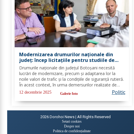
Modernizarea drumurilor naționale din
județ: încep licitațiile pentru studiile de
fezabilitate
Drumurile naționale din județul Botoșani necesită
lucrări de modernizare, precum și adaptarea lor la
noile valori de trafic și la condițiile de siguranță rutieră.
În acest context, în urma demersurilor realizate de
echipa PSD Botoșani, Direcția Regională de Drumuri
Politic
12 decembrie 2025
Galerie foto
și Poduri Iași a scos la...
2026
Dorohoi News | All Rights Reserved
Setari cookies
Despre noi
Politica de confidențialitate