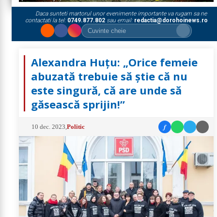
Daca sunteti martorul unor evenimente importante va rugam sa ne
contactati la tel:
0749.877.802
sau email:
redactia@dorohoinews.ro
Alexandra Huțu: „Orice femeie
abuzată trebuie să știe că nu
este singură, că are unde să
găsească sprijin!”
f
10 dec. 2023
,
Politic