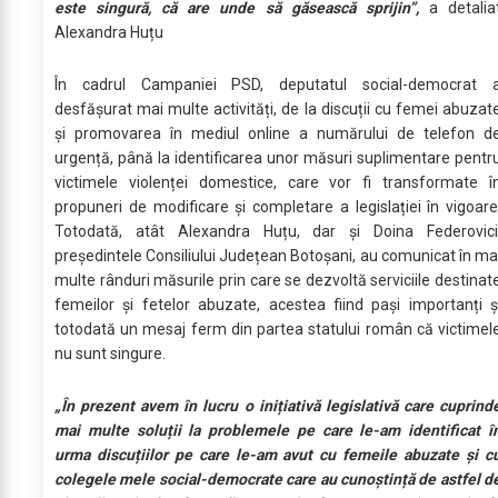
este singură, că are unde să găsească sprijin”,
a detalia
Alexandra Huțu
În cadrul Campaniei PSD, deputatul social-democrat 
desfășurat mai multe activități, de la discuții cu femei abuzat
și promovarea în mediul online a numărului de telefon d
urgență, până la identificarea unor măsuri suplimentare pentr
victimele violenței domestice, care vor fi transformate î
propuneri de modificare și completare a legislației în vigoare
Totodată, atât Alexandra Huțu, dar și Doina Federovici
președintele Consiliului Județean Botoșani, au comunicat în ma
multe rânduri măsurile prin care se dezvoltă serviciile destinat
femeilor și fetelor abuzate, acestea fiind pași importanți ș
totodată un mesaj ferm din partea statului român că victimel
nu sunt singure.
„În prezent avem în lucru o inițiativă legislativă care cuprind
mai multe soluții la problemele pe care le-am identificat î
urma discuțiilor pe care le-am avut cu femeile abuzate și c
colegele mele social-democrate care au cunoștință de astfel d