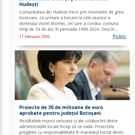
Hudești
Comunitatea din Hudești trece prin momente de grea
încercare, ca urmare a trecerii la cele veșnice a
domnului Viorel Atomei, cel care a condus comuna
timp de 34 de ani, în perioada 1990-2024. Deși în
ultima perioadă s-a confruntat cu probleme de
Politic
17 februarie 2026
sănătate, vestea dispariției sale a adus multă durere...
Proiecte de 30 de milioane de euro
aprobate pentru județul Botoșani
Rezultatele muncii serioase și ale colaborării dintre
administrațiile locale încep să se vadă. Proiectele
pregătite cu responsabilitate în mandatul trecut devin,