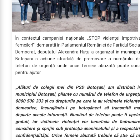
În contextul campaniei naționale „STOP violenței împotriv
femeilor!”, demarată în Parlamentul României de Partidul Socia
Democrat, deputatul Alexandra Huțu a organizat în municipiu
Botoșani o acțiune stradală de promovare a numărului d
telefon de urgență unde orice femeie abuzată poate sun
pentru ajutor.
„Alături de colegii mei din PSD Botoșani, am distribuit î
municipiul Botoșani, pliante cu numărul de telefon de urgenț
0800 500 333 și cu drepturile pe care le au victimele violențe
domestice, încurajându-i pe botoșăneni să transmită ma
departe aceste informații. Numărul de telefon poate fi apela
gratuit, iar victimele violenței vor beneficia de îndrumare
consiliere și sprijin sub protecția anonimatului și a respectări
confidențialității. Orice femeie abuzată trebuie să știe că n