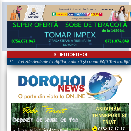
STIRI DOROHOI
!” – trei zile dedicate tradițiilor, culturii și comunității Trei tradiții