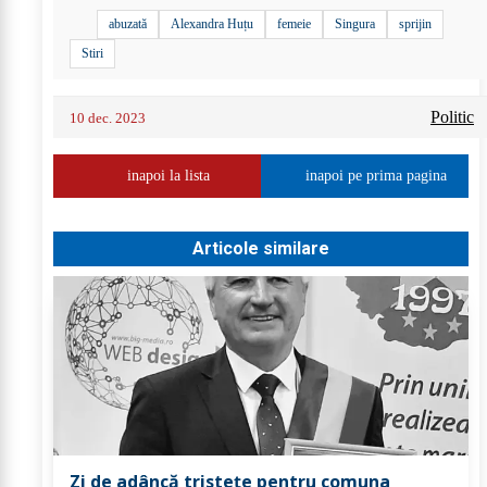
abuzată
Alexandra Huțu
femeie
Singura
sprijin
Stiri
Politic
10 dec. 2023
inapoi la lista
inapoi pe prima pagina
Articole similare
Zi de adâncă tristețe pentru comuna