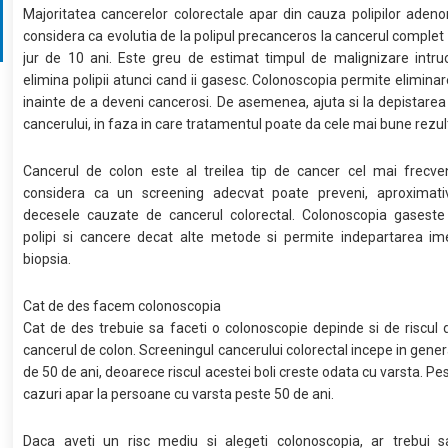
Majoritatea cancerelor colorectale apar din cauza polipilor aden
considera ca evolutia de la polipul precanceros la cancerul complet
jur de 10 ani. Este greu de estimat timpul de malignizare intru
elimina polipii atunci cand ii gasesc. Colonoscopia permite eliminare
inainte de a deveni cancerosi. De asemenea, ajuta si la depistarea
cancerului, in faza in care tratamentul poate da cele mai bune rezul
Cancerul de colon este al treilea tip de cancer cel mai frecven
considera ca un screening adecvat poate preveni, aproximat
decesele cauzate de cancerul colorectal. Colonoscopia gaseste
polipi si cancere decat alte metode si permite indepartarea im
biopsia.
Cat de des facem colonoscopia
Cat de des trebuie sa faceti o colonoscopie depinde si de riscul 
cancerul de colon. Screeningul cancerului colorectal incepe in genera
de 50 de ani, deoarece riscul acestei boli creste odata cu varsta. Pe
cazuri apar la persoane cu varsta peste 50 de ani.
Daca aveti un risc mediu si alegeti colonoscopia, ar trebui s