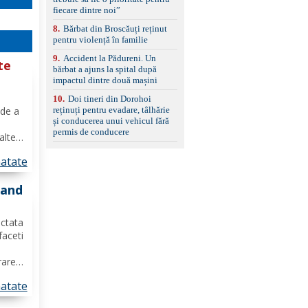
standard Euro 6 Trapă
fiecare dintre noi”
panoramică, geamuri
8
.
Bărbat din Broscăuți reținut
spate fumurii Carlig de
pentru violență în familie
remorcare Bonus: -
Covorașe textile montate
9
.
Accident la Pădureni. Un
pe mașină. -Ofer și un
te
bărbat a ajuns la spital după
set de covorașe din
e
impactul dintre două mașini
cauciuc/pvc. -Se vinde
împreună cu un set de
10
.
Doi tineri din Dorohoi
anvelope de iarnă.
reținuți pentru evadare, tâlhărie
 de a
și conducerea unui vehicul fără
permis de conducere
alte
cție
atate
ță
rand
ectata
faceti
rarea
a
atate
it tip