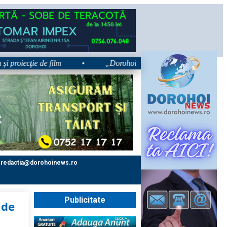
ecție de film
•
„Dorohoiul, în Sărbătoare!” – trei zile dedicat
redactia@dorohoinews.ro
Publicitate
 de