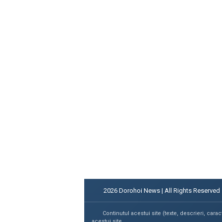
2026
Dorohoi News | All Rights Reserved
Continutul acestui site (texte, descrieri, carac
acestui site.