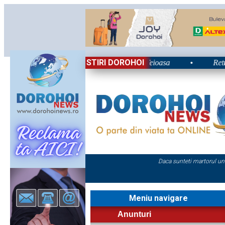
STIRI DOROHOI
i 2026: Energie și nostalgie în Poiana Teioasa
•
Retrospecti
Daca sunteti martorul un
Meniu navigare
Anunturi