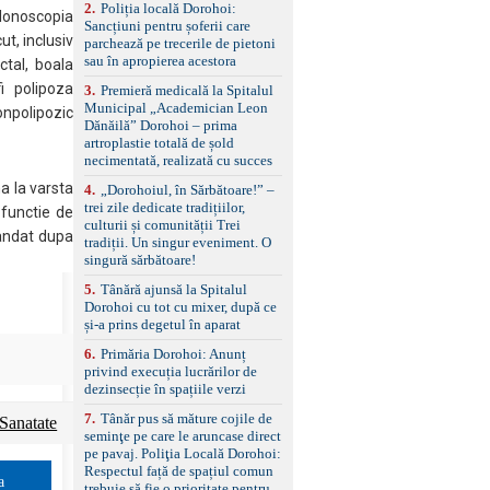
2
.
Poliția locală Dorohoi:
reglaj lombar electric
olonoscopia
Sancțiuni pentru șoferii care
pentru șofer și pasager
t, inclusiv
parchează pe trecerile de pietoni
Volan multifuncțional
sau în apropierea acestora
îmbrăcat în piele, cu
ctal, boala
padele pentru schimbarea
i polipoza
3
.
Premieră medicală la Spitalul
treptelor Adaptive cruise
Municipal „Academician Leon
npolipozic
control, asistent
Dănăilă” Dorohoi – prima
schimbare bandă și
artroplastie totală de șold
menținere bandă Faruri
necimentată, realizată cu succes
bi-xenon adaptive cu
funcție Cornering,
a la varsta
4
.
„Dorohoiul, în Sărbătoare!” –
asistent fază lungă
trei zile dedicate tradițiilor,
 functie de
automată , lumini de zi
culturii și comunității Trei
mandat dupa
LED, proiectoare ceață
tradiții. Un singur eveniment. O
LED, spălătoare faruri
singură sărbătoare!
Senzori parcare
5
.
Tânără ajunsă la Spitalul
față/spate, cameră
Dorohoi cu tot cu mixer, după ce
marșarier Keyless entry
și-a prins degetul în aparat
& start, geamuri electrice
față/spate, oglinzi
6
.
Primăria Dorohoi: Anunț
electrice, încălzite și
privind execuția lucrărilor de
rabatabile Sistem hands-
dezinsecție în spațiile verzi
free, Bluetooth, USB
Sistem start/stop, frână
7
.
Tânăr pus să măture cojile de
Sanatate
de parcare electrică,
seminţe pe care le aruncase direct
anvelope vară runflat
pe pavaj. Poliţia Locală Dorohoi:
Control presiune pneuri,
Respectul față de spațiul comun
a
filtru de particule,
trebuie să fie o prioritate pentru