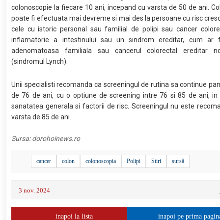
colonoscopie la fiecare 10 ani, incepand cu varsta de 50 de ani. C
poate fi efectuata mai devreme si mai des la persoane cu risc crescu
cele cu istoric personal sau familial de polipi sau cancer colore
inflamatorie a intestinului sau un sindrom ereditar, cum ar f
adenomatoasa familiala sau cancerul colorectal ereditar no
(sindromul Lynch).
Unii specialisti recomanda ca screeningul de rutina sa continue pan
de 76 de ani, cu o optiune de screening intre 76 si 85 de ani, in
sanatatea generala si factorii de risc. Screeningul nu este reco
varsta de 85 de ani.
Sursa:
dorohoinews.ro
cancer
colon
colonoscopia
Polipi
Stiri
sursă
3 nov. 2024
inapoi la lista
inapoi pe prima pagin