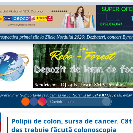
va primei zile la Zilele Nordului 2026: Dezbateri, concert Byron și proi
or evenimente importante va rugam sa ne contactati la tel:
0749.877.802
sau email:
Polipii de colon, sursa de cancer. Cât
des trebuie făcută colonoscopia