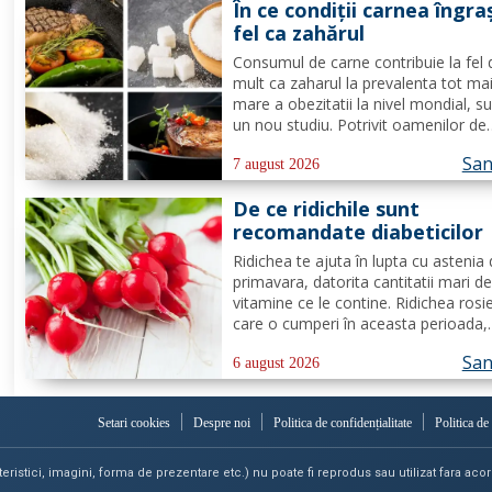
În ce condiții carnea îngra
de...
fel ca zahărul
Consumul de carne contribuie la fel 
mult ca zaharul la prevalenta tot ma
mare a obezitatii la nivel mondial, s
un nou studiu. Potrivit oamenilor de
stiinta de la Universitatea din Adelai
San
grasimile si carbohidratii ne pot ofer
7 august 2026
suficienta energie pentru a satisface
De ce ridichile sunt
cererile...
recomandate diabeticilor
Ridichea te ajuta în lupta cu astenia
primavara, datorita cantitatii mari d
vitamine ce le contine. Ridichea rosi
care o cumperi în aceasta perioada,
contine carbohidrati, vitamina C este
San
proportie de 25%, vitamina B, acid fo
6 august 2026
potasiu, magneziu si multe alte
componente ce-ti sunt de...
Setari cookies
Despre noi
Politica de confidențialitate
Politica de
teristici, imagini, forma de prezentare etc.) nu poate fi reprodus sau utilizat fara acord