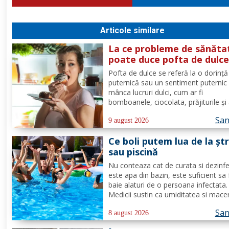
Articole similare
La ce probleme de sănăta
poate duce pofta de dulc
Pofta de dulce se referă la o dorință
puternică sau un sentiment puternic
mânca lucruri dulci, cum ar fi
bomboanele, ciocolata, prăjiturile și 
produse dulci. Aceasta poate fi o rea
San
normală a organismului, deoarece
9 august 2026
majoritatea oamenilor au o preferin
Ce boli putem lua de la șt
pentru dulceață. Cu toate...
sau piscină
Nu conteaza cat de curata si dezinf
este apa din bazin, este suficient sa 
baie alaturi de o persoana infectata.
Medicii sustin ca umiditatea si mace
(inmuierea) pielii favorizeaza apariti
San
infectiilor micotice, care prin apa se
8 august 2026
transmit mult mai usor. Cel mai intaln