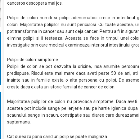
canceros descopera mai jos.
Polipii de colon numiti si polipi adenomatosi cresc in intestinul 
colon. Majoritatea polipilor nu sunt periculosi. Cu toate acestea, un
pot transforma in cancer sau sunt deja cancer. Pentru a fi in siguran
elimina polipii si ii testeaza. Aceasta se face in timpul unei colo
investigatie prin care medicul examineaza interiorul intestinului gro
Polipii de colon: simptome
Polipii de colon se pot dezvolta la oricine, insa anumite persoa
predispuse. Riscul este mai mare daca aveti peste 50 de ani, ati 
inainte sau in familie exista o alta persoana cu polipi. De aseme
creste daca exista un istoric familial de cancer de colon.
Majoritatea polipilor de colon nu provoaca simptome. Daca aveti
acestea pot include sange pe lenjerie sau pe hartie igienica dupa
scaunului, sange in scaun, constipatie sau diaree care dureazama
saptamana.
Cat dureaza pana cand un polip se poate maligniza