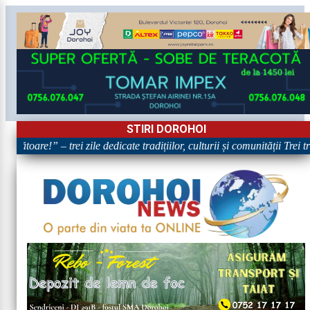
STIRI DOROHOI
bătoare!” – trei zile dedicate tradițiilor, culturii și comunității Trei t