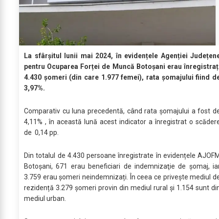
La sfârșitul lunii mai 2024, în evidențele Agenției Județen
pentru Ocuparea Forței de Muncă Botoșani erau înregistraț
4.430 șomeri (din care 1.977 femei), rata șomajului fiind d
3,97%.
Comparativ cu luna precedentă, când rata șomajului a fost d
4,11% , în această lună acest indicator a înregistrat o scăder
de 0,14 pp.
Din totalul de 4.430 persoane înregistrate în evidențele AJOF
Botoșani, 671 erau beneficiari de indemnizaţie de şomaj, ia
3.759 erau șomeri neindemnizați. În ceea ce privește mediul d
rezidență 3.279 șomeri provin din mediul rural și 1.154 sunt di
mediul urban.