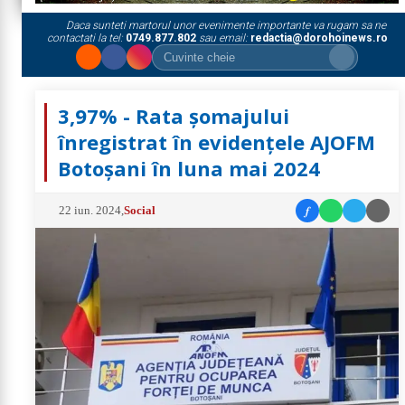
Daca sunteti martorul unor evenimente importante va rugam sa ne
contactati la tel:
0749.877.802
sau email:
redactia@dorohoinews.ro
3,97% - Rata șomajului
înregistrat în evidențele AJOFM
Botoșani în luna mai 2024
f
22 iun. 2024
,
Social