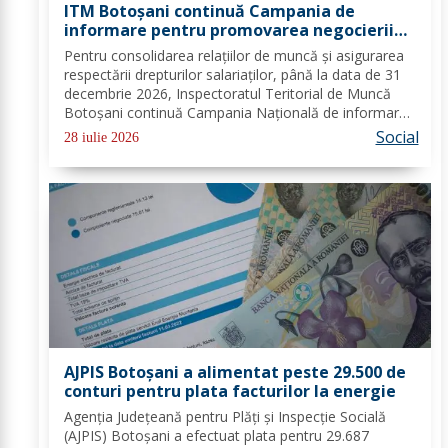
ITM Botoșani continuă Campania de
informare pentru promovarea negocierii
colective la nivelul angajatorilor din
Pentru consolidarea relațiilor de muncă și asigurarea
sectorul public și privat
respectării drepturilor salariaților, până la data de 31
decembrie 2026, Inspectoratul Teritorial de Muncă
Botoșani continuă Campania Națională de informare
pentru promovarea negocierilor colective la nivelul
Social
28 iulie 2026
angajatorilor din sectorul privat și...
AJPIS Botoșani a alimentat peste 29.500 de
conturi pentru plata facturilor la energie
Agenția Județeană pentru Plăți și Inspecție Socială
(AJPIS) Botoșani a efectuat plata pentru 29.687