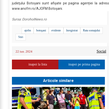
judeţului Botoșani sunt afişate pe pagina agenției la adres
www.anofm.ro/AJOFM Botoșani.
Sursa:
DorohoiNews.ro
ajofm
botoşani
evidente
înregistrat
Rata somajului
Stiri
Social
22 iun. 2024
inapoi la lista
inapoi pe prima pagina
Articole similare