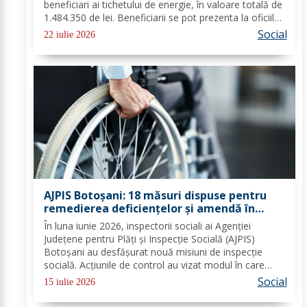
beneficiari ai tichetului de energie, în valoare totală de
1.484.350 de lei. Beneficiarii se pot prezenta la oficiile
poștale cu factura pentru a utiliza suma la plata
Social
22 iulie 2026
consumului de energie electrică...
AJPIS Botoșani: 18 măsuri dispuse pentru
remedierea deficiențelor și amendă în
valoare de 80.000 lei aplicate de inspectorii
În luna iunie 2026, inspectorii sociali ai Agenției
sociali
Județene pentru Plăți și Inspecție Socială (AJPIS)
Botoșani au desfășurat nouă misiuni de inspecție
socială. Acțiunile de control au vizat modul în care
sunt respectate standardele minime de calitate în
Social
15 iulie 2026
serviciile sociale; evaluarea în vederea...