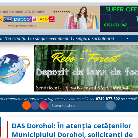
i tradiții. Un singur eveniment. O singură sărbătoare!
•
Platfo
or evenimente importante va rugam sa ne contactati la tel:
0749.877.802
sau email:
DAS Dorohoi: În atenția cetățenilor
Municipiului Dorohoi, solicitanți de