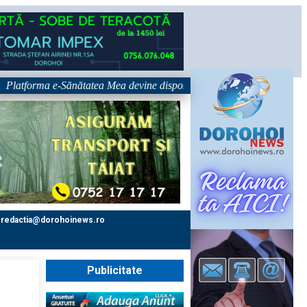
rma e-Sănătatea Mea devine disponibilă pe 1 septembrie: pacientul devine
redactia@dorohoinews.ro
Publicitate