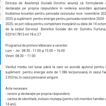
Direcția de Asistență Socială Dorohoi anunță că formularele 
declarație pe propria răspundere în vederea acordării ajutoare
încălzirea locuinței pentru perioada sezonului rece: noiembrie 20
2025 și supliment pentru energie pentru perioada noiembrie 2024 
2025, se pot ridica pentru completare începând cu data de 14 octo
de la sediul Serviciul Beneficii Sociale din str. Dumitru Furtuna, 
0231617813 int 18 si 27.
Programul de primire/eliberare a cererilor:
Luni – Joi 08.30 - 11.00 și 15.00 – 16.00
Vineri 08.30 – 11.00
Venitul mediu net lunar până la care se acordă ajutorul pentru î
supliment pentru energie este de 1.386 lei/persoană, în cazul fam
2.053 lei, în cazul persoanei singure.
Acte necesare:
- cerere și declarație pe propria răspundere;
- cartea de identitate, inclusiv mutaţia (pentru toti membrii familiei
14 ani);