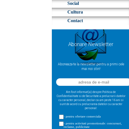
Social
Cultura
Contact
Abonare Newsletter
Aboneaza-te la newsletter pentru a primi cele
mai noi stiri!
Am fost informat(a) despre Politica de
Confidentialitate si de Securitate a prelucrarii datelor
cu caracter personal, declar ca am peste 16 ani si
sunt de acord cu prelucrarea datelor cu caracter
personal:
- pentru ofertare comerciala
- pentru activitati promotionale: concursuri,
reclame, publicitate