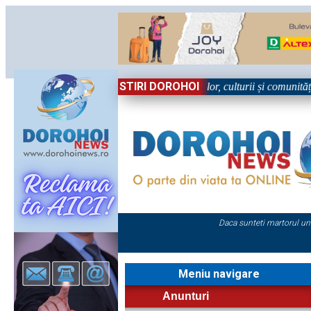
STIRI DOROHOI
Sărbătoare!” – trei zile dedicate tradițiilor, culturii și comunității Tre
Daca sunteti martorul un
Meniu navigare
Anunturi