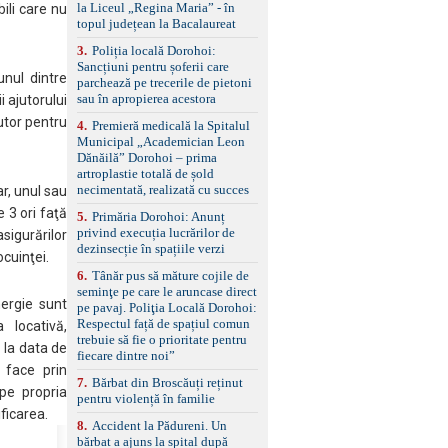
la Liceul „Regina Maria” - în
ili care nu
împreună cu un set de
topul județean la Bacalaureat
anvelope de iarnă.
3
.
Poliția locală Dorohoi:
Sancțiuni pentru șoferii care
unul dintre
parchează pe trecerile de pietoni
sau în apropierea acestora
i ajutorului
jutor pentru
4
.
Premieră medicală la Spitalul
Municipal „Academician Leon
Dănăilă” Dorohoi – prima
artroplastie totală de șold
necimentată, realizată cu succes
ar, unul sau
 3 ori faţă
5
.
Primăria Dorohoi: Anunț
privind execuția lucrărilor de
igurărilor
dezinsecție în spațiile verzi
ocuinţei.
6
.
Tânăr pus să măture cojile de
seminţe pe care le aruncase direct
nergie sunt
pe pavaj. Poliţia Locală Dorohoi:
Respectul față de spațiul comun
 locativă,
trebuie să fie o prioritate pentru
 la data de
fiecare dintre noi”
 face prin
7
.
Bărbat din Broscăuți reținut
pe propria
pentru violență în familie
ficarea.
8
.
Accident la Pădureni. Un
bărbat a ajuns la spital după