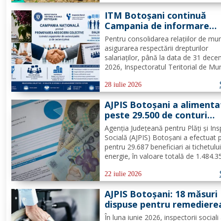
la tabăra de vară organizată la Biser
ITM Botoșani continuă
„Sfântul...
Campania de informare
pentru promovarea negoci
Pentru consolidarea relațiilor de mu
colective la nivelul
asigurarea respectării drepturilor
angajatorilor din sectorul
salariaților, până la data de 31 dece
public și privat
2026, Inspectoratul Teritorial de Mu
Botoșani continuă Campania Națion
de informare pentru promovarea
28 iulie 2026
negocierilor colective la nivelul
AJPIS Botoșani a alimenta
angajatorilor din sectorul privat și...
peste 29.500 de conturi
pentru plata facturilor la
Agenția Județeană pentru Plăți și Ins
energie
Socială (AJPIS) Botoșani a efectuat 
pentru 29.687 beneficiari ai tichetulu
energie, în valoare totală de 1.484.3
lei. Beneficiarii se pot prezenta la ofic
poștale cu factura pentru a utiliza s
22 iulie 2026
plata consumului de energie electrică
AJPIS Botoșani: 18 măsuri
dispuse pentru remediere
deficiențelor și amendă în
În luna iunie 2026, inspectorii sociali 