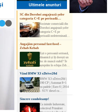
și
Ultimele anunturi
SC din Dorohoi angajează șofer
categoria C+E pe perioadă
nedeterminată
Societate comercială din
Dorohoi angajează șofer
categoria C+E pe
perioadă nedeterminată.
Candidatul trebuie să
Angajăm personal fast-food –
aibă experiență și atestat
Zehab Kebab
transport marfă. Pentru
detalii, vă rog să sunați la
Ești o persoană serioasă,
numărul de telefon.
dinamică și îți dorești un
loc de muncă stabil? Te
așteptăm în echipa Zehab
Kebab! Posturi
Vând BMW X3 xDrive20d
disponibile: -
SHAORMAR AJUTOR
BMW X3 xDrive20d |
BUCATAR 2/posturi -
190 CP | Automat 8+1
LUCRATOR
cu padele | Euro 6 | 2014
COMERCIAL
– SUV diesel cu
VANZATOR /2 posturi
tracțiune integrală,
OFERIM : Contract de
Sincere condoleanțe!
perfect pentru cei care
muncă Program flexibil
doresc performanță,
Cu inimile îndurerate,
Salariu motivant, în
confort și siguranță în
colectivul Primăriei
funcție de experienț
orice condiții.