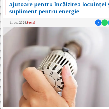
ajutoare pentru încălzirea locuinței 
supliment pentru energie
f
11 oct. 2024
,
Social