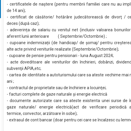
- certificatele de naștere (pentru membrii familiei care nu au impl
de 14 ani);
- certificat de căsătorie/ hotărâre judecătorească de divorţ / ce
deces (după caz);
- adeverința de salariu cu venitul net (inclusiv valoarea bonuril
aferent lunii anterioare ( Septembrie/Octombrie) ;
- cupoane indemnizații (de handicap/ de şomaj/ pentru creșterea 
alte acte privind veniturile realizate (Septembrie/Octombrie);
- cupoane de pensie pentru pensionari - luna August 2024;
- acte doveditoare ale veniturilor din închirieri, dobânzi, dividen
subvenţii APIA,etc;
- cartea de identitate a autoturismului care sa ateste vechime mai
ani ;
- contractul de proprietate sau de închiriere a locuinţei;
- facturi complete de gaze naturale și energie electrică
- documente autorizate care sa ateste existenta unei surse de î
gaze naturale/ energie electrică(act de verificare periodică a
termice, convector, arzătoare în sobe);
- extrasul de cont bancar (doar pentru cei care se încalzesc cu lemn