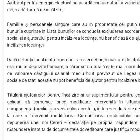
Ajutorul pentru energie electrică se acordă consumatorilor vulnerab
deţin altă formă de încălzire;
Familiile și persoanele singure care au in proprietate cel putin 
bunurile cuprinse in Lista bunurilor ce conduc la excluderea acordari
social şi a ajutorului pentru încălzirea locuinţe, nu beneficiază de a
încălzirea locuinței.
Dacă cel puţin unul dintre membrii familiei deţine, în calitate de titul
mai multe depozite bancare, a căror sumă totală este mai mare de
de valoarea câştigului salarial mediu brut prevăzut de Legea as
sociale de stat, aceștia nu pot beneficia de ajutor pentru încălzirea l
Titularii ajutoarelor pentru încălzire și ai suplimentului pentru e
obligați să comunice orice modificare intervenită în situația
componența familiei și a veniturilor acesteia, în termen de 5 zile de
la care a intervenit modificarea. Comunicarea modificărilor se
depunerea unei noi Cereri – declarație pe propria răspundere 
răspundere însoțită de documentele doveditoare care justifică modi