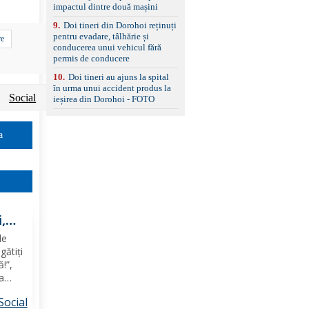
impactul dintre două mașini
9
.
Doi tineri din Dorohoi reținuți
pentru evadare, tâlhărie și
re
conducerea unui vehicul fără
permis de conducere
10
.
Doi tineri au ajuns la spital
în urma unui accident produs la
Social
ieșirea din Dorohoi - FOTO
a
,
de
țat
gătiți
ul
ă!”,
la
Social
ipanți