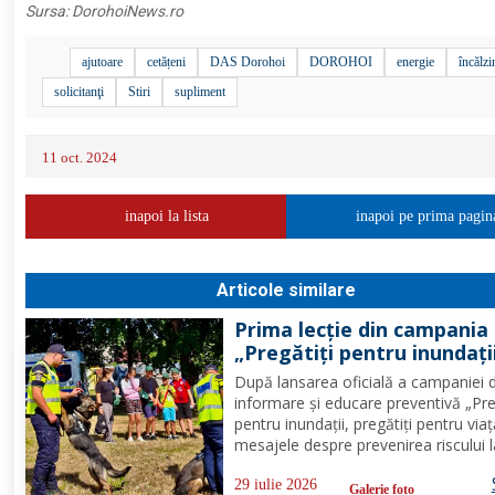
Sursa:
DorohoiNews.ro
ajutoare
cetățeni
DAS Dorohoi
DOROHOI
energie
încălzi
solicitanţi
Stiri
supliment
11 oct. 2024
inapoi la lista
inapoi pe prima pagin
Articole similare
Prima lecție din campania
„Pregătiți pentru inundații
pregătiți pentru viață!” –
După lansarea oficială a campaniei 
peste 100 de copii au învă
informare și educare preventivă „Pre
cum să se protejeze în caz
pentru inundații, pregătiți pentru viaț
inundațiilor
mesajele despre prevenirea riscului 
inundații au ajuns, astăzi, la primii
beneficiari. Peste 100 de copii, partic
29 iulie 2026
Galerie foto