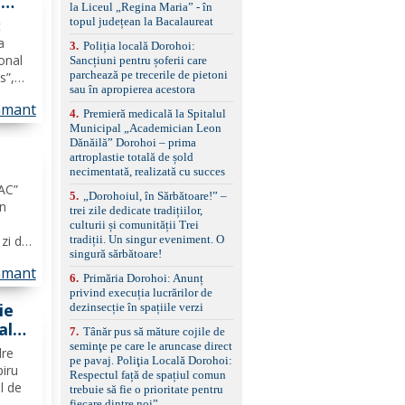
-
standard Euro 6 Trapă
la Liceul „Regina Maria” - în
panoramică, geamuri
topul județean la Bacalaureat
t
spate fumurii Carlig de
a
remorcare Bonus: -
3
.
Poliția locală Dorohoi:
onal
Covorașe textile montate
Sancțiuni pentru șoferii care
pe mașină. -Ofer și un
parchează pe trecerile de pietoni
s”,
set de covorașe din
sau în apropierea acestora
,
cauciuc/pvc. -Se vinde
amant
4
.
Premieră medicală la Spitalul
împreună cu un set de
cație
Municipal „Academician Leon
anvelope de iarnă.
Dănăilă” Dorohoi – prima
artroplastie totală de șold
necimentată, realizată cu succes
i
JAC”
5
.
„Dorohoiul, în Sărbătoare!” –
în
trei zile dedicate tradițiilor,
culturii și comunității Trei
tradiții. Un singur eveniment. O
zi din
singură sărbătoare!
t de
amant
e
6
.
Primăria Dorohoi: Anunț
gul
privind execuția lucrărilor de
ie
dezinsecție în spațiile verzi
ala
7
.
Tânăr pus să măture cojile de
seminţe pe care le aruncase direct
dre
pe pavaj. Poliţia Locală Dorohoi:
OTO
piru
Respectul față de spațiul comun
l de
trebuie să fie o prioritate pentru
fiecare dintre noi”