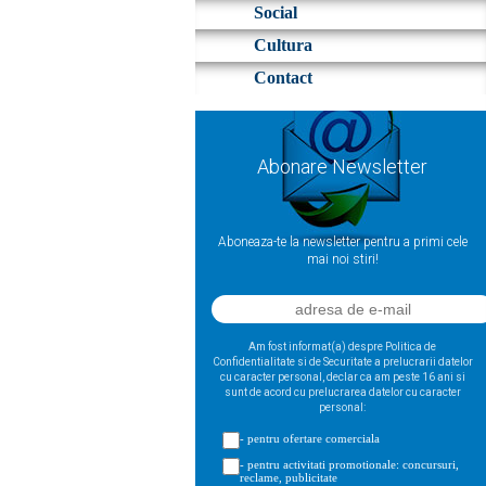
Social
Cultura
Contact
Abonare Newsletter
Aboneaza-te la newsletter pentru a primi cele
mai noi stiri!
Am fost informat(a) despre Politica de
Confidentialitate si de Securitate a prelucrarii datelor
cu caracter personal, declar ca am peste 16 ani si
sunt de acord cu prelucrarea datelor cu caracter
personal:
- pentru ofertare comerciala
- pentru activitati promotionale: concursuri,
reclame, publicitate