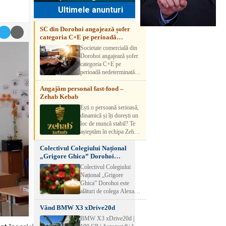
Ultimele anunturi
SC din Dorohoi angajează șofer
categoria C+E pe perioadă
nedeterminată
Societate comercială din
Dorohoi angajează șofer
categoria C+E pe
perioadă nedeterminată.
Candidatul trebuie să
Angajăm personal fast-food –
aibă experiență și atestat
Zehab Kebab
transport marfă. Pentru
detalii, vă rog să sunați la
Ești o persoană serioasă,
numărul de telefon.
dinamică și îți dorești un
loc de muncă stabil? Te
așteptăm în echipa Zehab
Kebab! Posturi
Colectivul Colegiului Național
disponibile: -
„Grigore Ghica” Dorohoi
SHAORMAR AJUTOR
transmite sincere condoleanțe
BUCATAR 2/posturi -
Colectivul Colegiului
LUCRATOR
Național „Grigore
COMERCIAL
Ghica” Dorohoi este
VANZATOR /2 posturi
alături de colega Alexa
OFERIM : Contract de
Lăcrămioara la trecerea în
muncă Program flexibil
Vând BMW X3 xDrive20d
neființă a soțului și
Salariu motivant, în
transmite sincere
BMW X3 xDrive20d |
funcție de experienț
condoleanțe familiei.