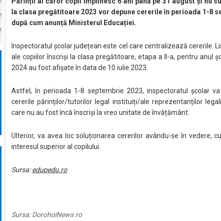
Părinții ai căror copii împlinesc 6 ani până pe 31 august și nu su
la clasa pregătitoare 2023 vor depune cererile în perioada 1-8 
după cum anunță Ministerul Educației.
Inspectoratul școlar județean este cel care centralizează cererile. Li
ale copiilor înscriși la clasa pregătitoare, etapa a II-a, pentru anul 
2024 au fost afișate în data de 10 iulie 2023.
Astfel, în perioada 1-8 septembrie 2023, inspectoratul școlar va
cererile părinților/tutorilor legal instituiți/ale reprezentanților legali
care nu au fost încă înscriși la vreo unitate de învățământ.
Ulterior, va avea loc soluționarea cererilor avându-se în vedere, cu 
interesul superior al copilului.
Sursa:
edupedu.ro
Sursa:
DorohoiNews.ro