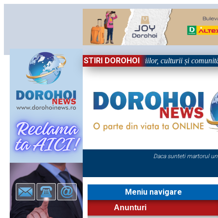
STIRI DOROHOI
n Sărbătoare!” – trei zile dedicate tradițiilor, culturii și comunității T
Daca sunteti martorul un
Meniu navigare
Anunturi