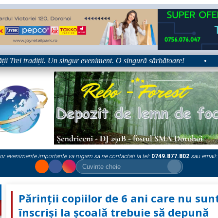
rei tradiții. Un singur eveniment. O singură sărbătoare!
•
Pla
or evenimente importante va rugam sa ne contactati la tel:
0749.877.802
sau email:
Părinții copiilor de 6 ani care nu sun
înscriși la școală trebuie să depună