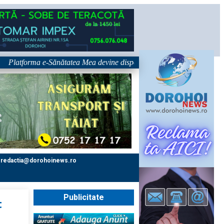
tforma e-Sănătatea Mea devine disponibilă pe 1 septembrie: pacientul dev
redactia@dorohoinews.ro
Publicitate
t