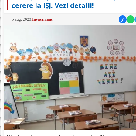
cerere la IȘJ. Vezi detalii!
f
5 aug. 2023
,
Invatamant