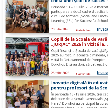
cheia unei școli de succes 
Formare Erasmus+ pentru
Perioada 13 – 18 iulie 2026 a marca
două cadre didactice de la
participarea a două cadre didactice l
Școala Gimnazială „Spiru
cursul de formare „Social and Emoti
Haret” Dorohoi - FOTO
Learning (SEL) for Successful School
organizat de Europass SRL, Florența
Invat
Italia, finanțat prin programul de
28 iulie 2026
Galerie foto
Acreditare Erasmus +, domeniul edu
Copiii de la Școala de vară
școlară număr de referință...
„JURJAC” 2026 în vizită la
Detașamentul de Pompier
Copiii înscriși la Școala de vară „JUR
Dorohoi - FOTO
2026 au fost, în această dimineață, 
vizită la Detașamentul de Pompieri
Dorohoi. Ei și-au dorit să petreacă o 
alături de salvatori deoarece au auzi
Invat
intervențiile la care au participat și d
28 iulie 2026
Galerie foto
oamenii pe care i-au ajutat de-a lun
Inovație digitală în educaț
timpului. „Ne...
pentru profesori de la Șco
Gimnazială „Spiru Haret”
În perioada 13–18 iulie 2026, trei ca
Dorohoi prin Erasmus+ F
didactice de la Școala Gimnazială „S
Haret” Dorohoi au participat la cursu
formare Chat GPT & Basic AI Tools