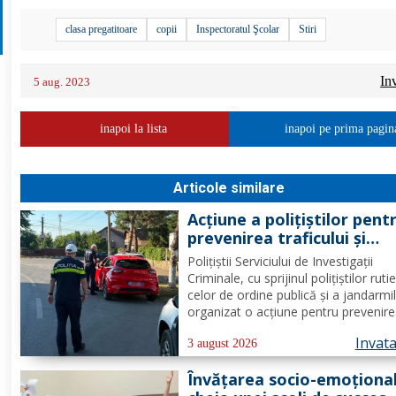
clasa pregatitoare
copii
Inspectoratul Şcolar
Stiri
In
5 aug. 2023
inapoi la lista
inapoi pe prima pagin
Articole similare
Acțiune a polițiștilor pent
prevenirea traficului și
furturilor de autovehicule
Polițiștii Serviciului de Investigații
Criminale, cu sprijinul polițiștilor rutie
celor de ordine publică și a jandarmi
organizat o acțiune pentru prevenire
combaterea criminalității transfronta
Invat
precum și pentru combaterea traficul
3 august 2026
furturilor de autovehicule, pe raza...
Învățarea socio-emoțional