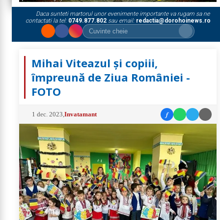
Daca sunteti martorul unor evenimente importante va rugam sa ne
contactati la tel:
0749.877.802
sau email:
redactia@dorohoinews.ro
Mihai Viteazul și copiii,
împreună de Ziua României -
FOTO
f
1 dec. 2023
,
Invatamant