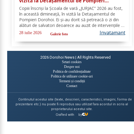
vizită la Detașamentul de Pompieri
Dorohoi - FOTO
Copiii înscriși la Școala de vară „JURJAC” 2026 au fost,
în această dimineață, în vizită la Detașamentul de
Pompieri Dorohoi. Ei și-au dorit să petreacă o zi din
alături de salvatori deoarece au auzit de intervențiile la
care au participat și de oamenii pe care i-au ajutat de-
Invatamant
28 iulie 2026
Galerie foto
a lungul timpului. „Ne...
2026
Dorohoi News | All Rights Reserved
Setari cookies
Despre noi
Politica de confidențialitate
Politica de utilizare cookie-uri
Termeni și condiții
Contact
Continutul acestui site (texte, descrieri, caracteristici, imagini, forma de
prezentare etc.) nu poate fi reprodus sau utilizat fara acordul in scris al
proprietarului acestui site.
Crafted with
by