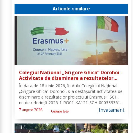
Articole similare
Colegiul Național „Grigore Ghica” Dorohoi -
Activitate de diseminare a rezultatelor
proiectului Erasmus+ SCH, 2025-1-RO01-
În data de 18 iunie 2026, în Aula Colegiului Național
KA121-SCH-000333361
„Grigore Ghica” Dorohoi, s-a desfășurat activitatea de
diseminare a rezultatelor proiectului Erasmus+ SCH,
nr. de referință 2025-1-RO01-KA121-SCH-000333361,
organizată de contabilul-șef, doamna Hrab Cristina, și
Invatamant
7 august 2026
Galerie foto
secretarul unității, doamna Alexa...