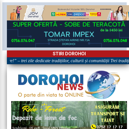
STIRI DOROHOI
are!” – trei zile dedicate tradițiilor, culturii și comunității Trei tradi