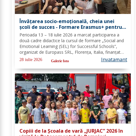
Învățarea socio-emoțională, cheia unei
școli de succes - Formare Erasmus+ pentru
două cadre didactice de la Școala
Perioada 13 – 18 iulie 2026 a marcat participarea a
Gimnazială „Spiru Haret” Dorohoi - FOTO
două cadre didactice la cursul de formare „Social and
Emotional Learning (SEL) for Successful Schools”,
organizat de Europass SRL, Florența, Italia, finanțat
prin programul de Acreditare Erasmus +, domeniul
Invatamant
28 iulie 2026
Galerie foto
educație școlară număr de referință...
Copiii de la Școala de vară „JURJAC” 2026 în