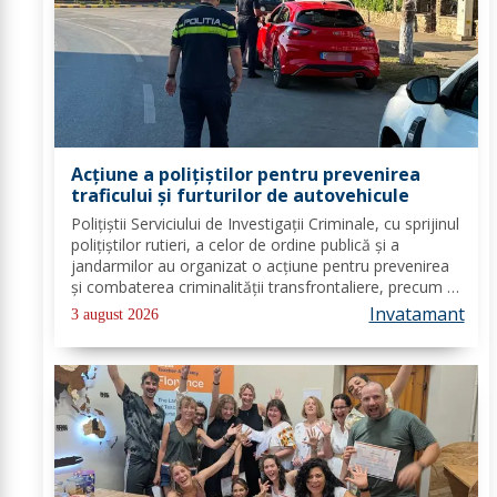
Acțiune a polițiștilor pentru prevenirea
traficului și furturilor de autovehicule
Polițiștii Serviciului de Investigații Criminale, cu sprijinul
polițiștilor rutieri, a celor de ordine publică și a
jandarmilor au organizat o acțiune pentru prevenirea
și combaterea criminalității transfrontaliere, precum și
pentru combaterea traficului și furturilor de
Invatamant
3 august 2026
autovehicule, pe raza...