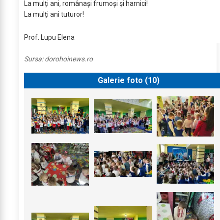
La mulți ani, românași frumoși și harnici!
La mulți ani tuturor!
Prof. Lupu Elena
Sursa:
dorohoinews.ro
Galerie foto (
10
)