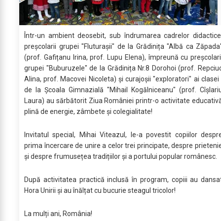
Într-un ambient deosebit, sub îndrumarea cadrelor didactice
preșcolarii grupei "Fluturașii" de la Grădinița "Albă ca Zăpada
(prof. Gafițanu Irina, prof. Lupu Elena), împreună cu preșcolari
grupei "Buburuzele" de la Grădinița Nr.8 Dorohoi (prof. Repciu
Alina, prof. Macovei Nicoleta) și curajoșii "exploratori" ai clasei 
de la Școala Gimnazială "Mihail Kogălniceanu" (prof. Cîșlari
Laura) au sărbătorit Ziua României printr-o activitate educativ
plină de energie, zâmbete și colegialitate!
Invitatul special, Mihai Viteazul, le-a povestit copiilor despr
prima încercare de unire a celor trei principate, despre prieteni
și despre frumusețea tradițiilor și a portului popular românesc.
După activitatea practică inclusă în program, copiii au dansa
Hora Unirii și au înălțat cu bucurie steagul tricolor!
La mulți ani, România!