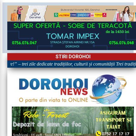
STIRI DOROHOI
re!” – trei zile dedicate tradițiilor, culturii și comunității Trei tradi