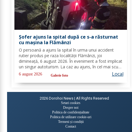
Șofer ajuns la spital după ce s-a răsturnat
cu mașina la Flămânzi
O persoană a ajuns la spital în urma unui accident
rutier produs pe raza localității Flămânzi, joi
dimineață, 6 august 2026. În eveniment a fost implicat
un singur autoturism. La caz au ajuns, în cel mai scurt
timp, pompierii din cadrul Punctului de Lucru Flămânzi,
Local
6 august 2026
Galerie foto
cu o autospecială de stingere și...
2026
Dorohoi News | All Rights Reserved
Setari cookies
Despre noi
Politica de confidențialitate
Politica de utilizare cookie-uri
Termeni și condiții
Contact