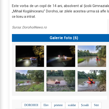
Este vorba de un copil de 14 ani, absolvent al Școlii Gimnazial
„Mihail Kogălniceanu” Dorohoi, iar zilele acestea urma să afle l
ce liceu a intrat.
Sursa:
DorohoiNews.ro
Galerie foto (
6
)
DOROHOI
Elev
prieteni
scaldat
Școală
Stiri