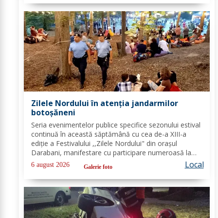
Zilele Nordului în atenția jandarmilor
botoșăneni
Seria evenimentelor publice specifice sezonului estival
continuă în această săptămână cu cea de-a XIII-a
ediție a Festivalului ,,Zilele Nordului" din orașul
Darabani, manifestare cu participare numeroasă la
care Inspectoratul de Jandarmi Județean Botoșani, în
Local
6 august 2026
Galerie foto
cooperare cu partenerii instituționali,...