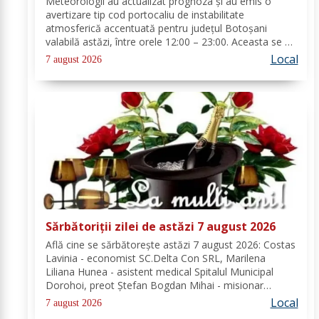
Meteorologii au actualizat prognoza și au emis o
avertizare tip cod portocaliu de instabilitate
atmosferică accentuată pentru județul Botoșani
valabilă astăzi, între orele 12:00 – 23:00. Aceasta se va
manifesta prin intensificări ale vântului, vijelii puternice
Local
7 august 2026
(rafale de 70...90 km/h), averse...
Sărbătoriții zilei de astăzi 7 august 2026
Află cine se sărbătoreşte astăzi 7 august 2026: Costas
Lavinia - economist SC.Delta Con SRL, Marilena
Liliana Hunea - asistent medical Spitalul Municipal
Dorohoi, preot Ștefan Bogdan Mihai - misionar
protopopesc Protopopiatul Dorohoi, Marcela Simona
Local
7 august 2026
Vieru - profesor Grup Școlar Alexandru Vlahuță...