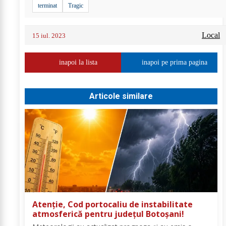
terminat
Tragic
Local
15 iul. 2023
inapoi la lista
inapoi pe prima pagina
Articole similare
Atenție, Cod portocaliu de instabilitate
atmosferică pentru județul Botoșani!