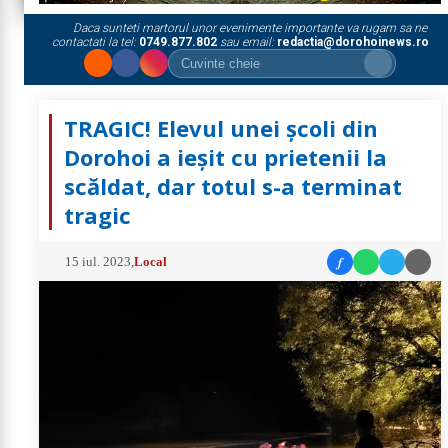
Daca sunteti martorul unor evenimente importante va rugam sa ne
contactati la tel:
0749.877.802
sau email:
redactia@dorohoinews.ro
TRAGIC! Elevul unei școli din
Dorohoi a ieșit cu prietenii la
scăldat, dar totul s-a terminat
tragic
f
15 iul. 2023
,
Local