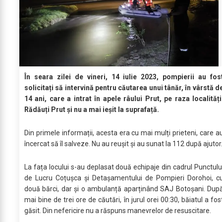
În seara zilei de vineri, 14 iulie 2023, pompierii au fos
solicitați să intervină pentru căutarea unui tânăr, în vârstă d
14 ani, care a intrat în apele râului Prut, pe raza localități
Rădăuți Prut și nu a mai ieșit la suprafață.
Din primele informații, acesta era cu mai mulți prieteni, care a
încercat să îl salveze. Nu au reușit și au sunat la 112 după ajutor
La fața locului s-au deplasat două echipaje din cadrul Punctulu
de Lucru Coțușca și Detașamentului de Pompieri Dorohoi, c
două bărci, dar și o ambulanță aparținând SAJ Botoșani. Dup
mai bine de trei ore de căutări, în jurul orei 00:30, băiatul a fos
găsit. Din nefericire nu a răspuns manevrelor de resuscitare.