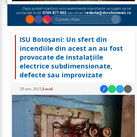
Daca sunteti martorul unor evenimente importante va rugam sa ne
contactati la tel:
0749.877.802
sau email:
redactia@dorohoinews.ro
ISU Botoșani: Un sfert din
incendiile din acest an au fost
provocate de instalațiile
electrice subdimensionate,
defecte sau improvizate
f
20 nov. 2023
,
Local