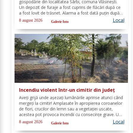
gospodărie din localitatea Sârbi, comuna Vlăsinești.
Un depozit de furaje a fost cuprins de flăcări după ce
a fost lovit de trăsnet. Alarma a fost dată puțin după
ora 22:00. La caz s-au deplasat, în cel mai scurt timp,
Local
8 august 2026
Galerie foto
pompierii din cadrul...
Incendiu violent într-un cimitir din județ
Aveți grijă unde așezați lumânările aprinse atunci când
mergeți la cimitir! Amplasate în apropierea coroanelor
de flori, crucilor din lemn sau a vegetației uscate,
acestea pot provoca incendii cu consecințe grave. Un
astfel de eveniment s-a produs ieri, în cimitirul din
Local
8 august 2026
Galerie foto
localitatea Ichimeni, comuna...