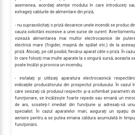
asemenea, acordaţi atenţie modului în care introduceţi sa
extrageţi cablurile de alimentare din priză;
- nu suprasolicitaţi o priză deoarece unele incendii se produc di
cauza solicitării excesive a unei surse de curent. Avertismentu
vizează alimentarea mai multor electrocasnice de puter
electrică mare (frigider, maşină de spălat etc.) de la aceeaș
priză. Alocaţi, pe cât posibil, fiecărui aparat câte o priză. În cazu
în care folosiți mai multe aparate la o singură sursă, aceasta s
poate încălzi și provoca un incendiu;
- instalaţi şi utilizaţi aparatura electrocasnică respectân
indicaţiile producătorului din prospectul produsului. În cazul î
care sesizaţi că produsul respectiv şi-a schimbat parametri d
funcţionare, se încălzește foarte repede sau emană un miro
de ars, scoateţi-l imediat din funcţiune şi adresaţi-vă unu
specialist. În cazul aparatelor mari, asigurați un spaţiu d
aerisire pentru a se putea emana căldura acumulată în timpu
funcţionării;