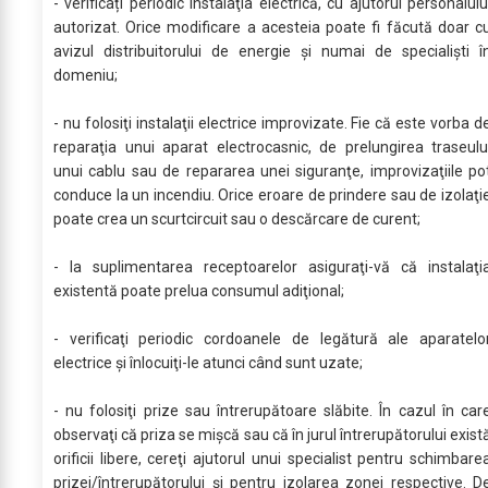
- verificați periodic instalaţia electrică, cu ajutorul personalulu
autorizat. Orice modificare a acesteia poate fi făcută doar c
avizul distribuitorului de energie şi numai de specialiști î
domeniu;
- nu folosiţi instalaţii electrice improvizate. Fie că este vorba d
reparaţia unui aparat electrocasnic, de prelungirea traseulu
unui cablu sau de repararea unei siguranţe, improvizaţiile po
conduce la un incendiu. Orice eroare de prindere sau de izolaţi
poate crea un scurtcircuit sau o descărcare de curent;
- la suplimentarea receptoarelor asiguraţi-vă că instalaţi
existentă poate prelua consumul adiţional;
- verificaţi periodic cordoanele de legătură ale aparatelo
electrice şi înlocuiţi-le atunci când sunt uzate;
- nu folosiţi prize sau întrerupătoare slăbite. În cazul în car
observaţi că priza se mişcă sau că în jurul întrerupătorului exist
orificii libere, cereţi ajutorul unui specialist pentru schimbare
prizei/întrerupătorului şi pentru izolarea zonei respective. D