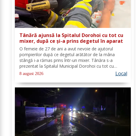
Tânără ajunsă la Spitalul Dorohoi cu tot cu
mixer, după ce și-a prins degetul în aparat
O femeie de 27 de ani a avut nevoie de ajutorul
pompierilor după ce degetul arătător de la mâna
stângă i-a rămas prins într-un mixer. Tânăra s-a
prezentat la Spitalul Municipal Dorohoi cu tot cu
aparatul electrocasnic, iar medicii au solicitat
Local
8 august 2026
intervenția salvatorilor. Pompierii din cadrul...