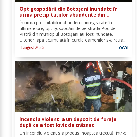
Opt gospodării din Botoșani inundate în
urma precipitațiilor abundente din
ultimele ore
În urma precipitațiilor abundente înregistrate în
ultimele ore, opt gospodării de pe strada Pod de
Piatră din municipiul Botoșani au fost inundate.
Ulterior, apa acumulată în curțile oamenilor s-a retras
pe carosabil. Pentru evacuarea apei, pompierii militari
Local
8 august 2026
din cadrul Detașamentului Botoșani au...
Incendiu violent la un depozit de furaje
după ce a fost lovit de trăsnet
Un incendiu violent s-a produs, noaptea trecută, într-o