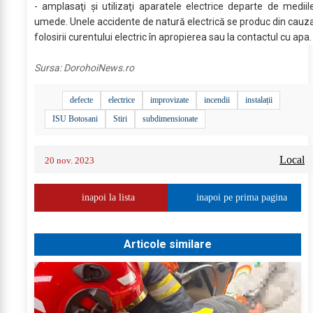
- amplasaţi şi utilizaţi aparatele electrice departe de mediil
umede. Unele accidente de natură electrică se produc din cauz
folosirii curentului electric în apropierea sau la contactul cu apa.
Sursa:
DorohoiNews.ro
defecte
electrice
improvizate
incendii
instalații
ISU Botosani
Stiri
subdimensionate
Local
20 nov. 2023
inapoi la lista
inapoi pe prima pagina
Articole similare