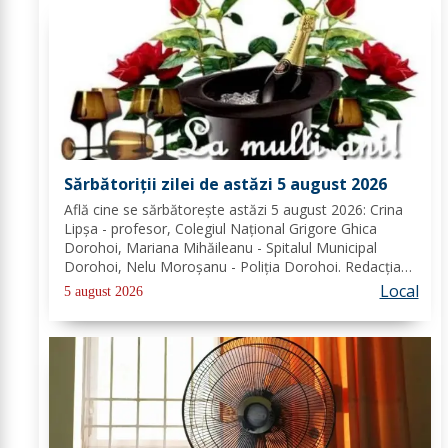
Sărbătoriții zilei de astăzi 5 august 2026
Află cine se sărbătoreşte astăzi 5 august 2026: Crina
Lipșa - profesor, Colegiul Național Grigore Ghica
Dorohoi, Mariana Mihăileanu - Spitalul Municipal
Dorohoi, Nelu Moroșanu - Poliția Dorohoi. Redacția
Dorohoi News urează tuturor La mulți ani!
Local
5 august 2026
Completează lista sărbătoriților din Dorohoi, la...