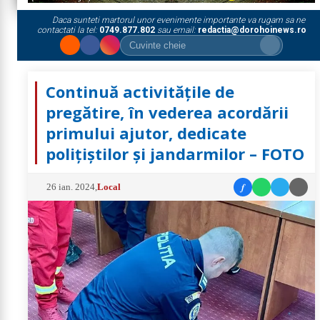
Daca sunteti martorul unor evenimente importante va rugam sa ne
contactati la tel:
0749.877.802
sau email:
redactia@dorohoinews.ro
Continuă activitățile de
pregătire, în vederea acordării
primului ajutor, dedicate
polițiștilor și jandarmilor – FOTO
f
26 ian. 2024
,
Local