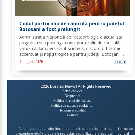
Codul portocaliu de caniculă pentru județul
Botoșani a fost prelungit
Administrația Națională de Meteorologie a actualizat
prognoza și a prelungit codul portocaliu de caniculă,
val de căldură persistent și intens, discomfort termic
accentuat și nopți tropicale pentru județul Botoșani,
până joi, la ora 10:00. Temperaturile maxime vor fi
Local
4 august 2026
cuprinse între 35 și 39 de...
2026
Dorohoi News | All Rights Reserved
Setari cookies
Despre noi
Politica de confidențialitate
Politica de utilizare cookie-uri
Termeni și condiții
Contact
Continutul acestui site (texte, descrieri, caracteristici, imagini, forma de
prezentare etc.) nu poate fi reprodus sau utilizat fara acordul in scris al