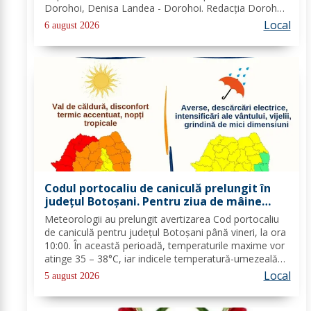
Dorohoi, Denisa Landea - Dorohoi. Redacția Dorohoi
News urează tuturor La mulți ani! Completează lista
Local
6 august 2026
sărbătoriților din Dorohoi, la...
Codul portocaliu de caniculă prelungit în
județul Botoșani. Pentru ziua de mâine
sunt prognozate și furtuni
Meteorologii au prelungit avertizarea Cod portocaliu
de caniculă pentru județul Botoșani până vineri, la ora
10:00. În această perioadă, temperaturile maxime vor
atinge 35 – 38°C, iar indicele temperatură-umezeală
va depăși pragul critic de 80 de unități. Nopțile vor
Local
5 august 2026
rămâne tropicale, cu minime...