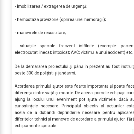
- imobilizarea / extragerea de urgență;
- hemostaza provizorie (oprirea unei hemoragii);
- manevrele de resuscitare;
- situațiile speciale frecvent întâlnite (exemple: pacien
electrocutat; înecat; intoxicat; AVC; victimă a unui accident) etc.
De la demararea proiectului și până în prezent au fost instruiț
peste 300 de polițiști și jandarmi.
Acordarea primului ajutor este foarte importantă și poate fac
diferența dintre viață și moarte. De aceea, primele echipaje car
ajung la locului unui eveniment pot ajuta victimele, dacă a
cunoștințele necesare. Principalul obiectiv al acțiunilor est
acela de a dobândi deprinderile necesare pentru aplicare
diferitelor tehnici și manevre de acordare a primului ajutor, făr
echipamente speciale.