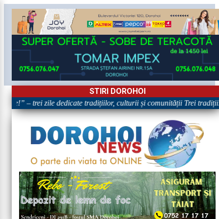
STIRI DOROHOI
e!” – trei zile dedicate tradițiilor, culturii și comunității Trei tradiț