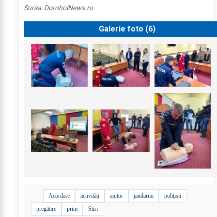
Sursa:
DorohoiNews.ro
Galerie foto (
6
)
Acordare
activități
ajutor
jandarmi
poliţisti
pregătire
prim
Stiri