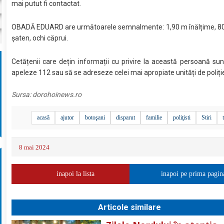
mai putut fi contactat.
OBADĂ EDUARD are următoarele semnalmente: 1,90 m înălțime, 80 
șaten, ochi căprui.
Cetățenii care dețin informații cu privire la această persoană sun
apeleze 112 sau să se adreseze celei mai apropiate unități de poliți
Sursa:
dorohoinews.ro
acasă
ajutor
botoşani
disparut
familie
poliţisti
Stiri
8 mai 2024
inapoi la lista
inapoi pe prima pagin
Articole similare