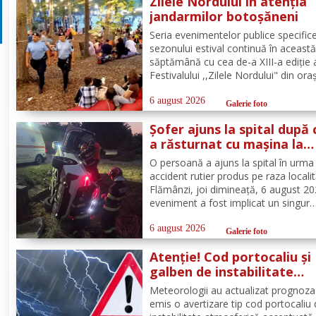
Zilele Nordului în atenția
jandarmilor botoșăneni
Seria evenimentelor publice specific
sezonului estival continuă în aceast
săptămână cu cea de-a XIII-a ediție 
Festivalului ,,Zilele Nordului" din ora
Darabani, manifestare cu participar
numeroasă la care Inspectoratul de
6 august 2026
Galerie foto
Jandarmi Județean Botoșani, în coo
Șofer ajuns la spital după 
cu partenerii instituționali,...
a răsturnat cu mașina la
Flămânzi
O persoană a ajuns la spital în urma
accident rutier produs pe raza localit
Flămânzi, joi dimineață, 6 august 20
eveniment a fost implicat un singur
autoturism. La caz au ajuns, în cel m
scurt timp, pompierii din cadrul Punc
6 august 2026
Galerie foto
de Lucru Flămânzi, cu o autospecial
Atenție! Cod portocaliu și
stingere și...
galben de instabilitate
atmosferică pentru județu
Meteorologii au actualizat prognoza
Botoșani
emis o avertizare tip cod portocaliu