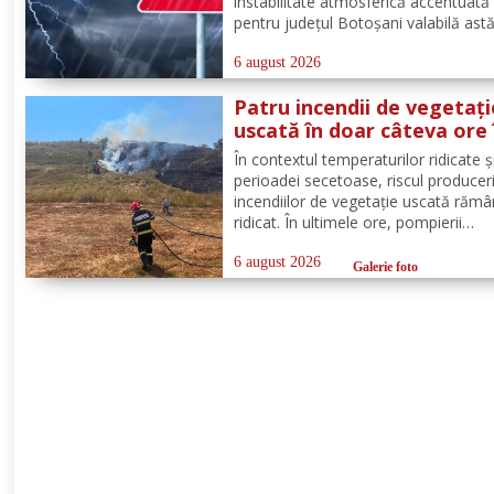
instabilitate atmosferică accentuată
pentru județul Botoșani valabilă astă
între orele 12:00 – 23:00. În intervalu
menționat vor fi perioade cu instabil
6 august 2026
atmosferică accentuată ce se va
Patru incendii de vegetați
manifesta prin...
uscată în doar câteva ore 
județul Botoșani. La Bros
În contextul temperaturilor ridicate și
a ars un hectar de vegeta
perioadei secetoase, riscul produceri
incendiilor de vegetație uscată răm
ridicat. În ultimele ore, pompierii
botoșăneni au intervenit pentru
localizarea și lichidarea a patru incen
6 august 2026
Galerie foto
vegetație uscată, produse în următo
localități: Broscăuți –...