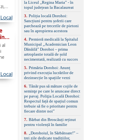
standard Euro 6 Trapă
la Liceul „Regina Maria” - în
panoramică, geamuri
zi,
topul județean la Bacalaureat
spate fumurii Carlig de
l
remorcare Bonus: -
3
.
Poliția locală Dorohoi:
Local
itate
Covorașe textile montate
Sancțiuni pentru șoferii care
pe mașină. -Ofer și un
parchează pe trecerile de pietoni
e
set de covorașe din
sau în apropierea acestora
cauciuc/pvc. -Se vinde
în
4
.
Premieră medicală la Spitalul
împreună cu un set de
căuți
Municipal „Academician Leon
 al
anvelope de iarnă.
ție
Dănăilă” Dorohoi – prima
i
artroplastie totală de șold
âne
necimentată, realizată cu succes
5
.
Primăria Dorohoi: Anunț
privind execuția lucrărilor de
Local
dii de
dezinsecție în spațiile verzi
arele
6
.
Tânăr pus să măture cojile de
seminţe pe care le aruncase direct
pe pavaj. Poliţia Locală Dorohoi:
Respectul față de spațiul comun
trebuie să fie o prioritate pentru
fiecare dintre noi”
7
.
Bărbat din Broscăuți reținut
pentru violență în familie
8
.
„Dorohoiul, în Sărbătoare!” –
trei zile dedicate tradițiilor,