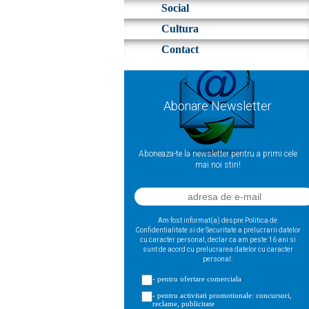
Social
Cultura
Contact
Abonare Newsletter
Aboneaza-te la newsletter pentru a primi cele
mai noi stiri!
Am fost informat(a) despre Politica de
Confidentialitate si de Securitate a prelucrarii datelor
cu caracter personal, declar ca am peste 16 ani si
sunt de acord cu prelucrarea datelor cu caracter
personal:
- pentru ofertare comerciala
- pentru activitati promotionale: concursuri,
reclame, publicitate