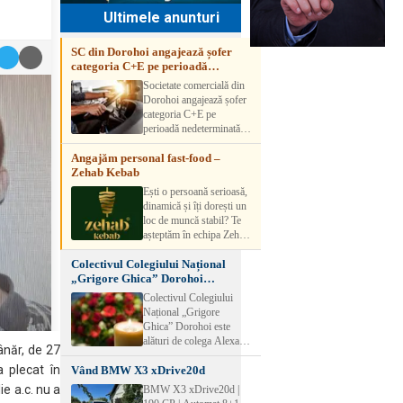
Ultimele anunturi
SC din Dorohoi angajează șofer
categoria C+E pe perioadă
nedeterminată
Societate comercială din
Dorohoi angajează șofer
categoria C+E pe
perioadă nedeterminată.
Candidatul trebuie să
Angajăm personal fast-food –
aibă experiență și atestat
Zehab Kebab
transport marfă. Pentru
detalii, vă rog să sunați la
Ești o persoană serioasă,
numărul de telefon.
dinamică și îți dorești un
loc de muncă stabil? Te
așteptăm în echipa Zehab
Kebab! Posturi
Colectivul Colegiului Național
disponibile: -
„Grigore Ghica” Dorohoi
SHAORMAR AJUTOR
transmite sincere condoleanțe
BUCATAR 2/posturi -
Colectivul Colegiului
LUCRATOR
Național „Grigore
COMERCIAL
Ghica” Dorohoi este
VANZATOR /2 posturi
alături de colega Alexa
ânăr, de 27
OFERIM : Contract de
Lăcrămioara la trecerea în
muncă Program flexibil
a plecat în
Vând BMW X3 xDrive20d
neființă a soțului și
Salariu motivant, în
transmite sincere
ie a.c. nu a
BMW X3 xDrive20d |
funcție de experienț
condoleanțe familiei.