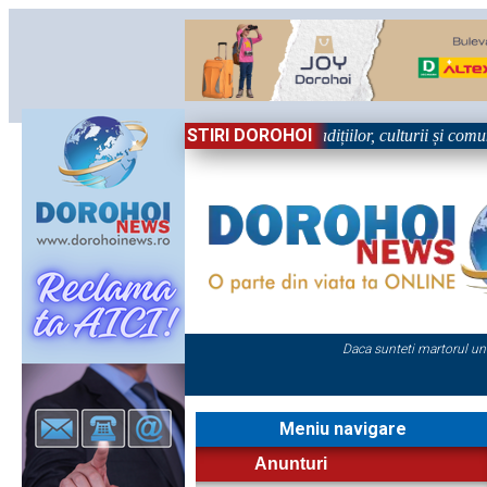
STIRI DOROHOI
, în Sărbătoare!” – trei zile dedicate tradițiilor, culturii și comunități
Daca sunteti martorul un
Meniu navigare
Anunturi