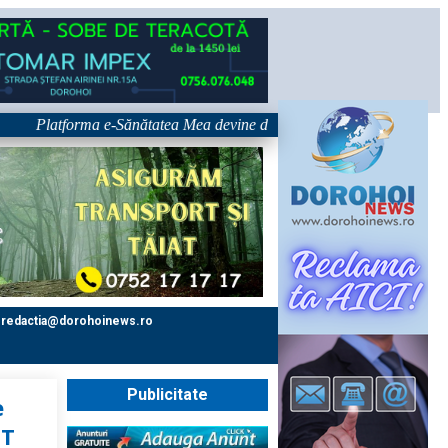
Platforma e-Sănătatea Mea devine disponibilă pe 1 septembrie: pacientul 
redactia@dorohoinews.ro
Publicitate
e
UT