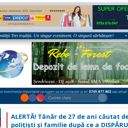
i Trei tradiții. Un singur eveniment. O singură sărbătoare!
•
or evenimente importante va rugam sa ne contactati la tel:
0749.877.802
sau email:
ALERTĂ! Tânăr de 27 de ani căutat d
polițiști și familie după ce a DISPĂR