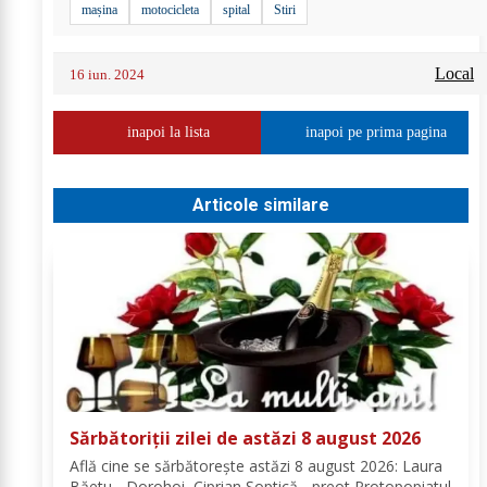
mașina
motocicleta
spital
Stiri
Local
16 iun. 2024
inapoi la lista
inapoi pe prima pagina
Articole similare
Sărbătoriții zilei de astăzi 8 august 2026
Află cine se sărbătoreşte astăzi 8 august 2026: Laura
Băetu - Dorohoi, Ciprian Șoptică - preot Protopopiatul