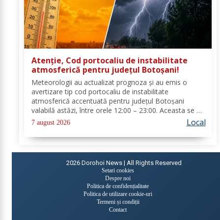
Atenție, Cod portocaliu de instabilitate
atmosferică pentru județul Botoșani!
Meteorologii au actualizat prognoza și au emis o
avertizare tip cod portocaliu de instabilitate
atmosferică accentuată pentru județul Botoșani
valabilă astăzi, între orele 12:00 – 23:00. Aceasta se va
manifesta prin intensificări ale vântului, vijelii puternice
Local
7 august 2026
(rafale de 70...90 km/h), averse...
2026
Dorohoi News | All Rights Reserved
Setari cookies
Despre noi
Politica de confidențialitate
Politica de utilizare cookie-uri
Termeni și condiții
Contact