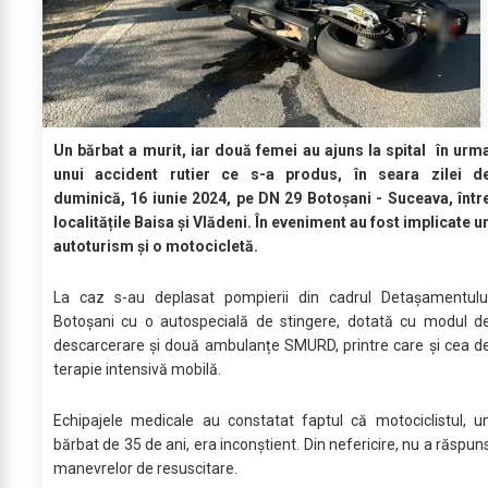
Un bărbat a murit, iar două femei au ajuns la spital în urm
unui accident rutier ce s-a produs, în seara zilei d
duminică, 16 iunie 2024, pe DN 29 Botoșani - Suceava, într
localitățile Baisa și Vlădeni. În eveniment au fost implicate u
autoturism și o motocicletă.
La caz s-au deplasat pompierii din cadrul Detașamentulu
Botoșani cu o autospecială de stingere, dotată cu modul d
descarcerare și două ambulanțe SMURD, printre care și cea d
terapie intensivă mobilă.
Echipajele medicale au constatat faptul că motociclistul, u
bărbat de 35 de ani, era inconștient. Din nefericire, nu a răspun
manevrelor de resuscitare.