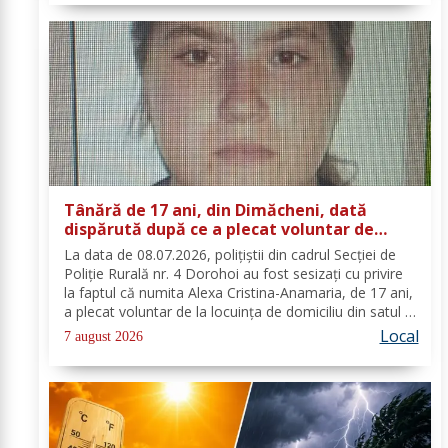
Tânără de 17 ani, din Dimăcheni, dată
dispărută după ce a plecat voluntar de
acasă și nu a mai revenit
La data de 08.07.2026, polițiștii din cadrul Secției de
Poliție Rurală nr. 4 Dorohoi au fost sesizați cu privire
la faptul că numita Alexa Cristina-Anamaria, de 17 ani,
a plecat voluntar de la locuința de domiciliu din satul și
comuna Dimăcheni, județul Botoșani. Semnalmentele
Local
7 august 2026
numitei Alexa...