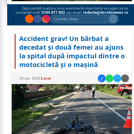
Daca sunteti martorul unor evenimente importante va rugam sa ne
contactati la tel:
0749.877.802
sau email:
redactia@dorohoinews.ro
Accident grav! Un bărbat a
decedat și două femei au ajuns
la spital după impactul dintre o
motocicletă și o mașină
f
16 iun. 2024
,
Local