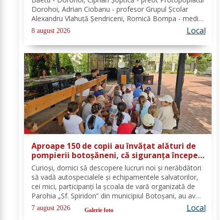
Dorohoi, Adrian Ciobanu - profesor Grupul Școlar
Alexandru Vlahuță Șendriceni, Romică Bompa - medic
de familie comuna Vârfu Câmpului. Redacția Dorohoi
Local
8 august 2026
News urează tuturor La mulți ani!...
Aproape 150 de copii au învățat alături de
pompierii botoșăneni, că siguranța începe
cu un gest simplu
Curioși, dornici să descopere lucruri noi și nerăbdători
să vadă autospecialele și echipamentele salvatorilor,
cei mici, participanți la școala de vară organizată de
Parohia „Sf. Spiridon” din municipiul Botoșani, au avut
parte de o întâlnire interactivă despre prevenirea
Local
7 august 2026
Galerie foto
situațiilor de urgență și...