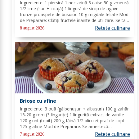
Ingrediente: 1 piersică 1 nectarină 3 caise 50 g zmeură
1/2 lime (suc + coajă) 1 lingură de sirop de agave
frunze proaspete de busuioc 10 g migdale feliate Mod
de Preparare: Clătiți fructele înainte de utilizare. Se taie
piersicile, nectarinele și caisele în felii subțiri. Stoarceți
Retete culinare
8 august 2026
lămâia și...
Brioșe cu afine
Ingrediente: 3 ouă (gălbenușuri + albușuri) 100 g zahăr
15-20 g rom (3 lingurițe) 1 linguriță extract de vanilie
120 g unt (topit) 200 g făină 1/2 pliculeț praf de copt
125 g afine Mod de Preparare: Se amestecă
gălbenușurile cu zahărul, romul și vanilia. Se adaugă
Retete culinare
7 august 2026
untul topit, făina și praful de...