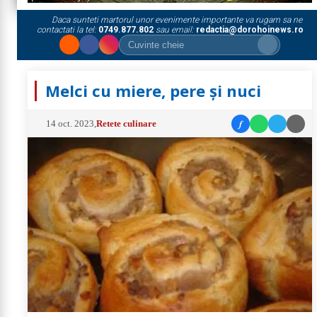
Daca sunteti martorul unor evenimente importante va rugam sa ne
contactati la tel:
0749.877.802
sau email:
redactia@dorohoinews.ro
Melci cu miere, pere și nuci
f
14 oct. 2023
,
Retete culinare