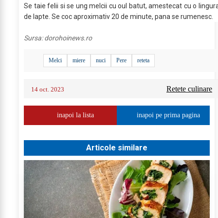
Se taie felii si se ung melcii cu oul batut, amestecat cu o lingur
de lapte. Se coc aproximativ 20 de minute, pana se rumenesc.
Sursa:
dorohoinews.ro
Melci
miere
nuci
Pere
reteta
Retete culinare
14 oct. 2023
inapoi la lista
inapoi pe prima pagina
Articole similare