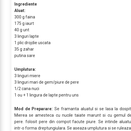
Ingrediente
Aluat:
300 g faina
175 g iaurt
40 g unt
3 linguri lapte
1 plic drojdie uscata
35 g zahar
putina sare
Umplutura:
3 linguri miere
3 linguri mari de gem/piure de pere
1/2 cana nuci
1 ou + 1 lingura de lapte pentru uns
Mod de Preparare:
Se framanta aluatul si se lasa la dospit
Mierea se amesteca cu nucile taiate marunt si cu gemul d
pere. folosit pere din compot facute piure. Se intinde aluatu
intr-o forma dreptungiulara. Se aseaza umplutura si se ruleaza