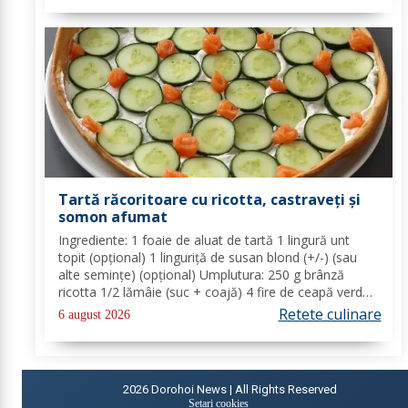
Tartă răcoritoare cu ricotta, castraveți și
somon afumat
Ingrediente: 1 foaie de aluat de tartă 1 lingură unt
topit (opțional) 1 linguriță de susan blond (+/-) (sau
alte semințe) (opțional) Umplutura: 250 g brânză
ricotta 1/2 lămâie (suc + coajă) 4 fire de ceapă verde
(+/-) piper Toppinguri: 1 castravete 80 gr somon
Retete culinare
6 august 2026
afumat 1 linguriță semințe de susan...
2026
Dorohoi News | All Rights Reserved
Setari cookies