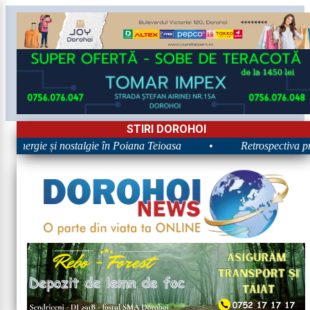
STIRI DOROHOI
 Energie și nostalgie în Poiana Teioasa
•
Retrospectiva prim