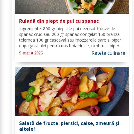
Ruladă din piept de pui cu spanac
Ingrediente: 800 gr piept de pui dezosat frunze de
spanac crud sau 200 gr spanac congelat 150 branza
telemea 100 gr cascaval sau mozzarella sare si piper
dupa gust ulei pentru uns boia dulce, cimbru si piper
alb pentru crusta vin alb (150 ml) Mod de Preparare:
Retete culinare
9 august 2026
Spalam carnea si o tamponam cu un...
Salată de fructe: piersici, caise, zmeură și
altele!